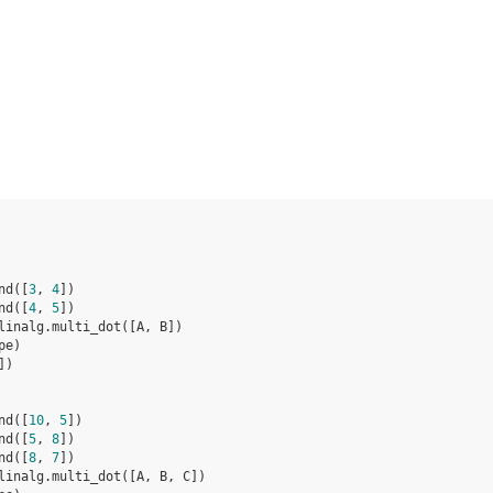
nd
([
3
,
4
])
nd
([
4
,
5
])
linalg
.
multi_dot
([
A
,
B
])
pe
)
])
nd
([
10
,
5
])
nd
([
5
,
8
])
nd
([
8
,
7
])
linalg
.
multi_dot
([
A
,
B
,
C
])