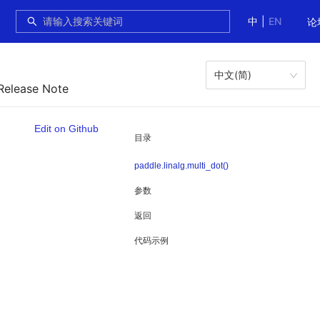
中
|
EN
论
中文(简)
Release Note
Edit on Github
目录
paddle.linalg.multi_dot()
参数
返回
代码示例