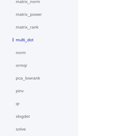
matrix_norm
matrix_power
matrix_rank
multi_dot
norm
ormqr
pca_lowrank
pinv
qr
slogdet
solve