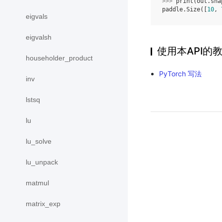
>>> 
print
(
out
.
sha
paddle.Size([
10
, 
eigvals
eigvalsh
使用本API的
householder_product
PyTorch 写法
inv
lstsq
lu
lu_solve
lu_unpack
matmul
matrix_exp