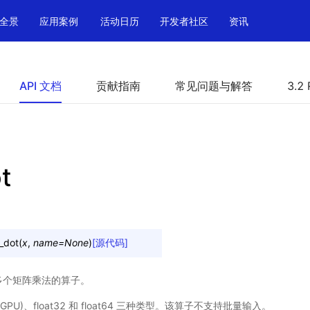
全景
应用案例
活动日历
开发者社区
资讯
API 文档
贡献指南
常见问题与解答
3.2 
t
i_dot
(
x
,
name
=
None
)
[源代码]
计算多个矩阵乘法的算子。
限 GPU)、float32 和 float64 三种类型。该算子不支持批量输入。