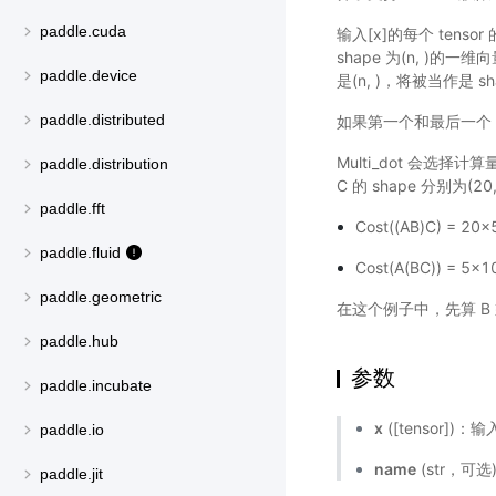
paddle.cuda
输入[x]的每个 tenso
shape 为(n, )的一维
paddle.device
是(n, )，将被当作是 s
paddle.distributed
如果第一个和最后一个 
Multi_dot 会选择计
paddle.distribution
C 的 shape 分别为(
paddle.fft
Cost((AB)C) = 20
paddle.fluid
Cost(A(BC)) = 5x
paddle.geometric
在这个例子中，先算 B 
paddle.hub
参数
paddle.incubate
x
([tensor])：
paddle.io
name
(str，可
paddle.jit