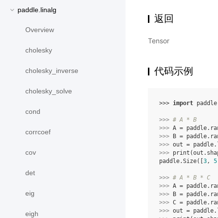
paddle.linalg
返回
Overview
Tensor
cholesky
代码示例
cholesky_inverse
cholesky_solve
>>> 
import
paddle
cond
>>> 
# A * B
>>> 
A
=
paddle
.
ra
corrcoef
>>> 
B
=
paddle
.
ra
>>> 
out
=
paddle
.
cov
>>> 
print
(
out
.
sha
paddle.Size([
3
, 
5
det
>>> 
# A * B * C
>>> 
A
=
paddle
.
ra
eig
>>> 
B
=
paddle
.
ra
>>> 
C
=
paddle
.
ra
>>> 
out
=
paddle
.
eigh