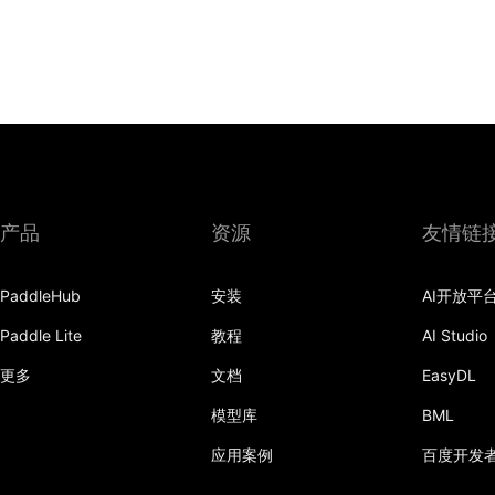
产品
资源
友情链
PaddleHub
安装
AI开放平
Paddle Lite
教程
AI Studio
更多
文档
EasyDL
模型库
BML
应用案例
百度开发