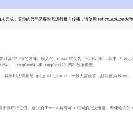
现尚未完成，若你的代码需要对其进行反向传播，请使用 ref:
cn_api_paddle_
 需要计算特征值的方阵。输入的 Tensor 维度为
，其中
表示
[*,
M,
M]
*
、
和
四种数据类型。
at64
complex64
complex128
选) - 具体用法请参见
api_guide_Name
，一般无需设置，默认值为 None。
有未排序特征值。返回的 Tensor 具有与 x 相同的批次维度。即使输入的 x 