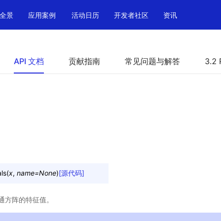
全景
应用案例
活动日历
开发者社区
资讯
API 文档
贡献指南
常见问题与解答
3.2 
ls
(
x
,
name
=
None
)
[源代码]
通方阵的特征值。