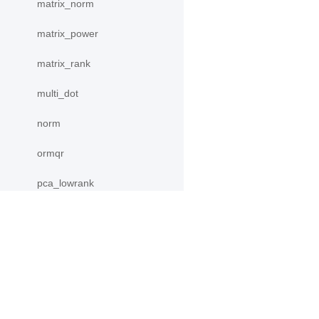
matrix_norm
matrix_power
matrix_rank
multi_dot
norm
ormqr
pca_lowrank
pinv
qr
产品
资源
slogdet
PaddleHub
安装
solve