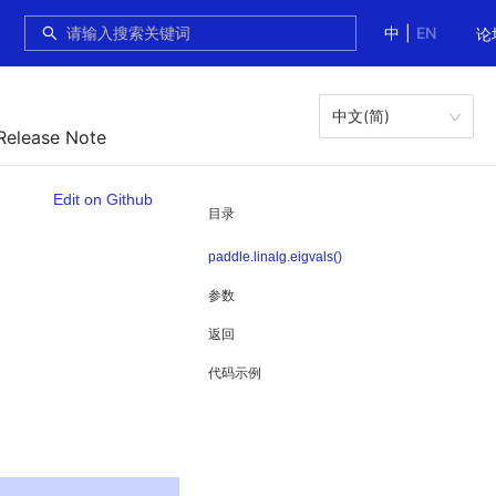
中
|
EN
论
中文(简)
Release Note
Edit on Github
目录
paddle.linalg.eigvals()
参数
返回
代码示例