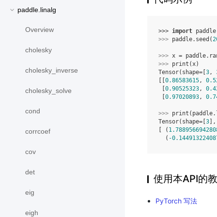
paddle.linalg
Overview
>>> 
import
paddle
>>> 
paddle
.
seed
(
2
cholesky
>>> 
x
=
paddle
.
ra
>>> 
print
(
x
)
cholesky_inverse
Tensor(shape=[
3
, 
[[
0.86583615
, 
0.5
 [
0.90525323
, 
0.4
cholesky_solve
 [
0.97020893
, 
0.7
cond
>>> 
print
(
paddle
.
Tensor(shape=[
3
],
[ (
1.788956694280
corrcoef
  (
-0.14491322408
cov
det
使用本API的
eig
PyTorch 写法
eigh