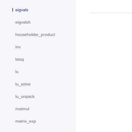
eigvals
eigvalsh
householder_product
inv
lstsq
lu
lu_solve
lu_unpack
matmul
matrix_exp