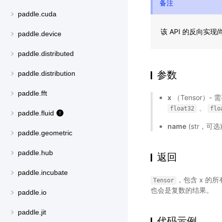
备注
paddle.cuda
该 API 的反向实
paddle.device
paddle.distributed
参数
paddle.distribution
paddle.fft
x
（Tensor）-
、
float32
flo
paddle.fluid
name
(str，可
paddle.geometric
paddle.hub
返回
paddle.incubate
，包含 x 的所
Tensor
也会是复数的结果。
paddle.io
paddle.jit
代码示例