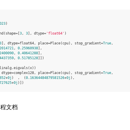
023
)
nd
(
shape
=
[
3
,
3
],
dtype
=
'float64'
)
3
], dtype=float64, place=Place(cpu), stop_gradient=
True
,
2014721
, 
0.25960938
],
2400090
, 
0.40641288
],
4437359
, 
0.51785128
]])
linalg
.
eigvals
(
x
))
 dtype=complex128, place=Place(cpu), stop_gradient=
True
,
852
+
0j
)  ,  (
0.16364484879581526
+
0j
),
727625
+
0j
)])
教程文档