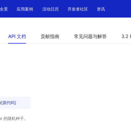
全景
应用案例
活动日历
开发者社区
资讯
API 文档
贡献指南
常见问题与解答
3.2 
)
[源代码]
tor 的随机种子。