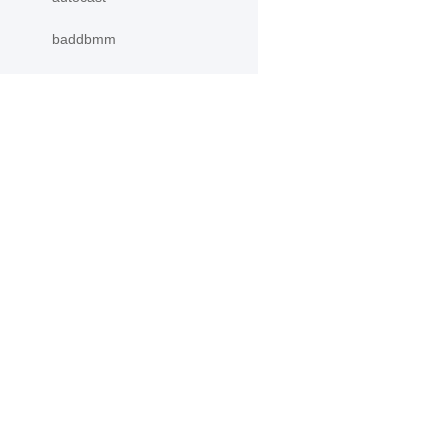
baddbmm
baddbmm_
batch
bernoulli
产品
资源
bernoulli_
PaddleHub
安装
bincount
Paddle Lite
教程
binomial
更多
文档
bitwise_and
模型库
应用案例
bitwise_and_
bitwise_invert