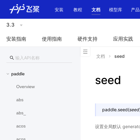
\u200E
安装
教程
文档
模型库
产品
3.3
安装指南
使用指南
硬件支持
应用实践
文档
seed
paddle
seed
Overview
abs
paddle.
seed
(
seed
abs_
acos
设置全局默认 genera
acos_