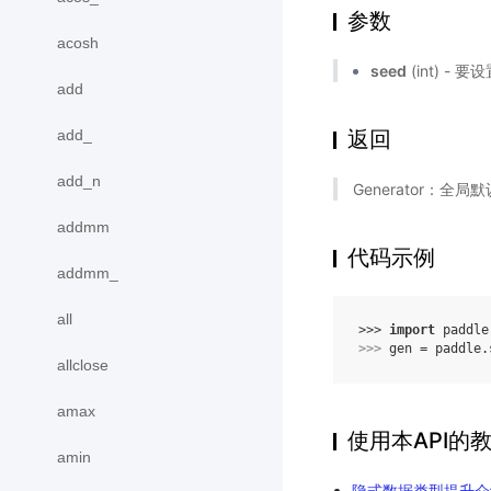
参数
acosh
seed
(int) 
add
add_
返回
add_n
Generator：全局默认
addmm
代码示例
addmm_
all
>>> 
import
paddle
>>> 
gen
=
paddle
.
allclose
amax
使用本API的
amin
隐式数据类型提升介