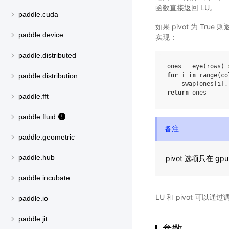
函数直接返回 LU。
paddle.cuda
如果 pivot 为 Tru
paddle.device
实现：
paddle.distributed
ones = eye(rows) 
for
 i 
in
 range(col
paddle.distribution
return
paddle.fft
paddle.fluid
备注
paddle.geometric
paddle.hub
pivot 选项只在 g
paddle.incubate
LU 和 pivot 可以通过调
paddle.io
paddle.jit