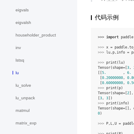
eigvals
代码示例
eigvalsh
householder_product
>>> 
import
paddle
>>> 
x
=
paddle
.
to
inv
>>> 
lu
,
p
,
info
=
p
lstsq
>>> 
print
(
lu
)
Tensor(shape=[
3
, 
lu
[[
5.
        , 
6.
 
 [
0.20000000
, 
0.8
 [
0.60000000
, 
0.5
lu_solve
>>> 
print
(
p
)
Tensor(shape=[
2
],
lu_unpack
[
3
, 
3
])
>>> 
print
(
info
)
Tensor(shape=[], 
matmul
0
)
matrix_exp
>>> 
P
,
L
,
U
=
paddl
>>> 
print
(
P
)