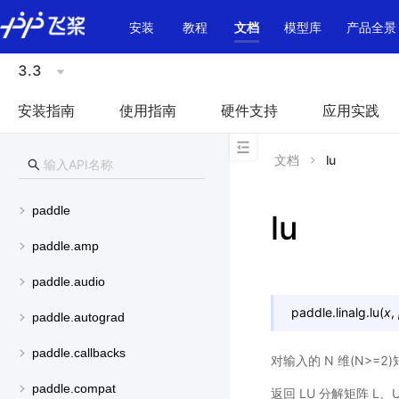
\u200E
安装
教程
文档
模型库
产品全景
3.3
安装指南
使用指南
硬件支持
应用实践
文档
lu
paddle
lu
paddle.amp
paddle.audio
paddle.linalg.
lu
(
x
,
paddle.autograd
paddle.callbacks
对输入的 N 维(N>=2)
paddle.compat
返回 LU 分解矩阵 L