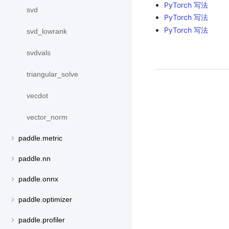
PyTorch 写法
svd
PyTorch 写法
PyTorch 写法
svd_lowrank
svdvals
triangular_solve
vecdot
vector_norm
paddle.metric
paddle.nn
paddle.onnx
paddle.optimizer
paddle.profiler