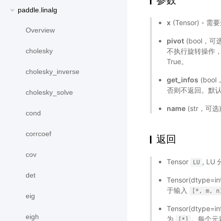
参数
paddle.linalg
x
(Tensor) -
Overview
pivot
(bool，可
不执行旋转操作，该
cholesky
True。
cholesky_inverse
get_infos
(boo
否则不返回。默认 F
cholesky_solve
name
(str，可
cond
corrcoef
返回
cov
Tensor
, L
LU
det
Tensor(dtype=in
于输入
[*,
m,
n
eig
Tensor(dtype=in
eigh
为
。每个元
[*]