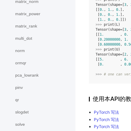
matrix_norm
Tensor(shape=[
3
, 
[[
0.
, 
1.
, 
0.
],
matrix_power
 [
0.
, 
0.
, 
1.
],
 [
1.
, 
0.
, 
0.
]])
>>> 
print
(
L
)
matrix_rank
Tensor(shape=[
3
, 
[[
1.
        , 
0.
 
multi_dot
 [
0.20000000
, 
1.
 
 [
0.60000000
, 
0.5
>>> 
print
(
U
)
norm
Tensor(shape=[
2
, 
[[
5.
        , 
6.
 
ormqr
 [
0.
        , 
0.8
>>> 
# one can ver
pca_lowrank
pinv
使用本API的
qr
PyTorch 写法
slogdet
PyTorch 写法
solve
PyTorch 写法