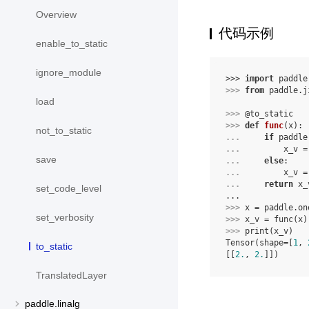
Overview
代码示例
enable_to_static
ignore_module
>>> 
import
paddle
>>> 
from
paddle.j
load
>>> 
@to_static
>>> 
def
func
(
x
):
not_to_static
... 
if
paddle
... 
x_v
=
save
... 
else
:
... 
x_v
=
... 
return
x_
set_code_level
...
>>> 
x
=
paddle
.
on
set_verbosity
>>> 
x_v
=
func
(
x
)
>>> 
print
(
x_v
)
Tensor(shape=[
1
, 
to_static
[[
2.
, 
2.
]])
TranslatedLayer
paddle.linalg