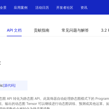
全景
应用案例
活动日历
开发者社区
资讯
API 文档
贡献指南
常见问题与解答
3.2 
c
ic
[源代码]
API 转化为静态图 API。此装饰器自动处理静态图模式下的 Program 和
r 返回。输出的动态图 Tensor 可以继续进行动态图训练、预测或其他运算
用的函数也会被转化为静态图函数。