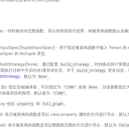
lable) - 待转换的动态图函数。若以装饰器形式使用，则被装饰函数默认
t[InputSpec]|tuple[InputSpec]) - 用于指定被装饰函数中输入 Tensor 的
Spec 的 list/tuple 类型。
BuildStrategy|None)：通过配置
，对转换后的计算图
build_strategy
算图执行过程中开启内存/显存优化等。关于
更多信息，
build_strategy
ildStrategy
。默认为
。
None
，可选): 指定后端编译器，可以指定为
或者
。当该参数指定
"CINN"
None
来加速训练和推理。默认值为
。
"CINN"
key 包括
和
。
property
full_graph
ol): 表示被装饰的函数是否以 class property 属性的方式进行导出，默
bool): 表示被装饰的函数是否以整图静态图的方式进行导出，默认为
Fals