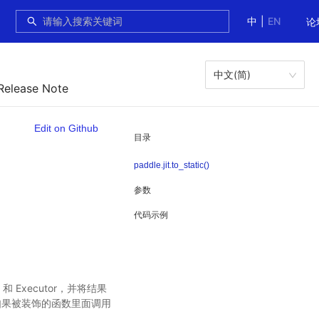
中
|
EN
论
中文(简)
Release Note
Edit on Github
目录
paddle.jit.to_static()
参数
代码示例
 Executor，并将结果
。如果被装饰的函数里面调用