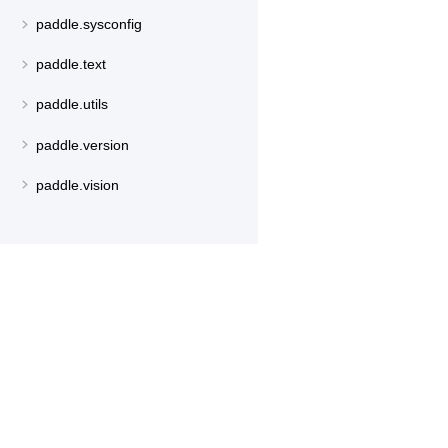
paddle.sysconfig
paddle.text
paddle.utils
paddle.version
paddle.vision
产品
资源
PaddleHub
安装
Paddle Lite
教程