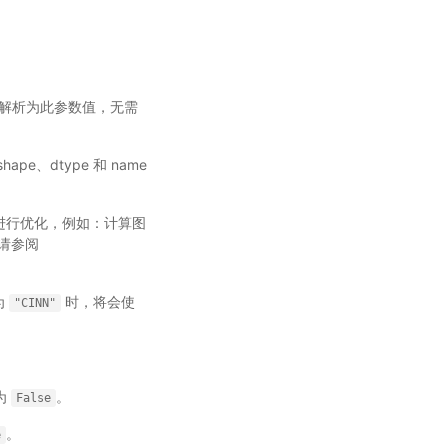
会被解析为此参数值，无需
 shape、dtype 和 name
进行优化，例如：计算图
请参阅
为
时，将会使
"CINN"
认为
。
False
。
e