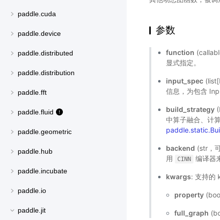
paddle.cuda
参数
paddle.device
function
(cal
paddle.distributed
显式指定。
paddle.distribution
input_spec
(lis
信息，为包含 Input
paddle.fft
build_strategy
(
paddle.fluid
中算子融合、计
paddle.static.Bu
paddle.geometric
backend
(str
paddle.hub
用
编译器
CINN
paddle.incubate
kwargs
: 支持的 
paddle.io
property
(bo
paddle.jit
full_graph
(