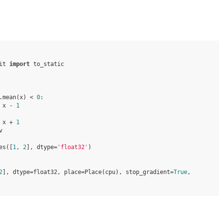
it
import
to_static
.
mean
(
x
)
<
0
:
x
-
1
x
+
1
v
es
([
1
,
2
],
dtype
=
'float32'
)
2
], dtype=float32, place=Place(cpu), stop_gradient=
True
,