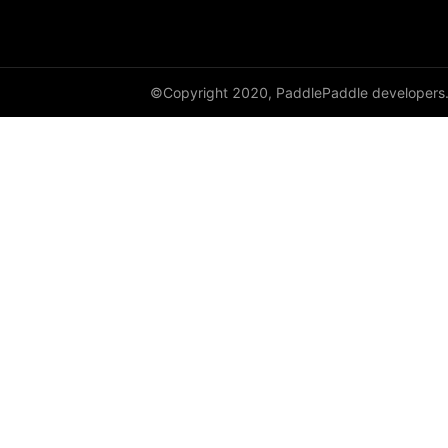
©Copyright 2020, PaddlePaddle developers