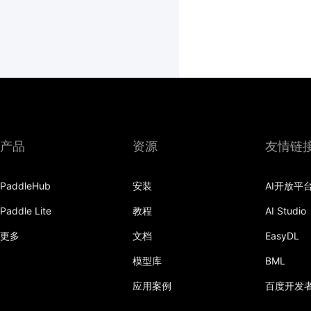
产品
资源
友情链
PaddleHub
安装
AI开放平
Paddle Lite
教程
AI Studio
更多
文档
EasyDL
模型库
BML
应用案例
百度开发