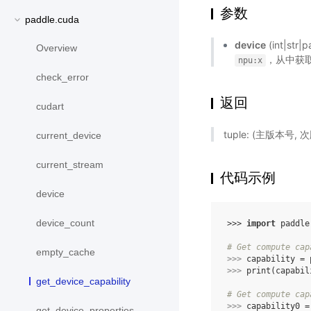
参数
paddle.cuda
device
(int|st
Overview
，从中获取
npu:x
check_error
返回
cudart
tuple: (主版本号, 
current_device
current_stream
代码示例
device
device_count
>>> 
import
paddle
# Get compute cap
empty_cache
>>> 
capability
=
>>> 
print
(
capabil
get_device_capability
# Get compute cap
>>> 
capability0
=
get_device_properties