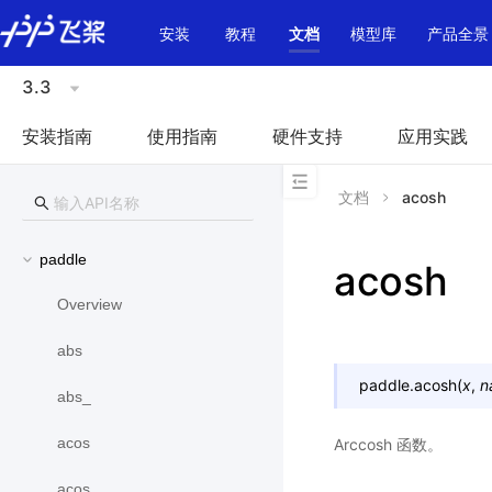
\u200E
安装
教程
文档
模型库
产品全景
3.3
安装指南
使用指南
硬件支持
应用实践
文档
acosh
paddle
acosh
Overview
abs
paddle.
acosh
(
x
,
n
abs_
acos
Arccosh 函数。
acos_