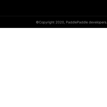
cauchy_
cdist
©Copyright 2020, PaddlePaddle developers
ceil
ceil_
chunk
clamp
clip_
clone
column_stack
combinations