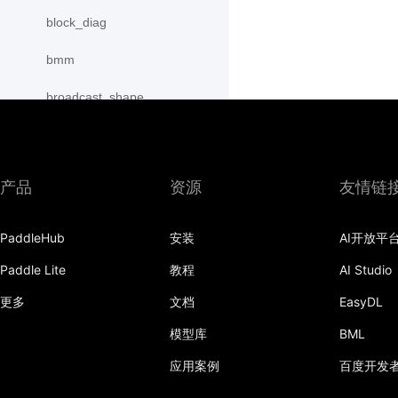
block_diag
bmm
broadcast_shape
broadcast_shapes
broadcast_tensors
产品
资源
友情链
broadcast_to
PaddleHub
安装
AI开放平
bucketize
Paddle Lite
教程
AI Studio
cartesian_prod
更多
文档
EasyDL
cast
模型库
BML
cast_
应用案例
百度开发
cat