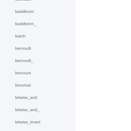
baddbmm
baddbmm_
batch
bernoulli
bernoulli_
bincount
binomial
bitwise_and
bitwise_and_
bitwise_invert