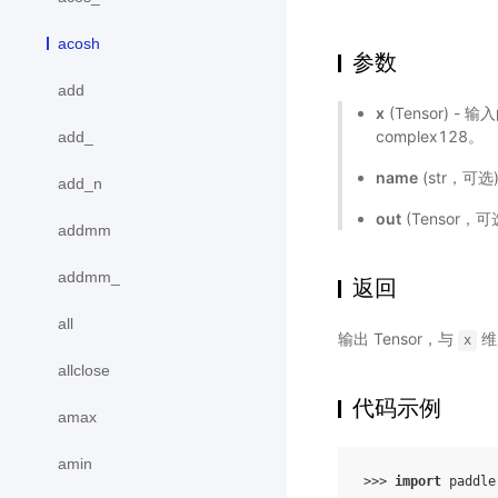
acosh
参数
add
x
(Tensor) - 
complex128。
add_
name
(str，可
add_n
out
(Tensor
addmm
addmm_
返回
all
输出 Tensor，与
维
x
allclose
代码示例
amax
amin
>>> 
import
paddle