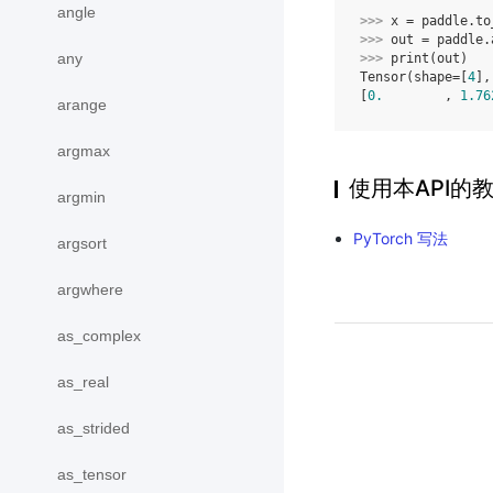
angle
>>> 
x
=
paddle
.
to
>>> 
out
=
paddle
.
any
>>> 
print
(
out
)
Tensor(shape=[
4
],
[
0.
        , 
1.76
arange
argmax
使用本API的
argmin
PyTorch 写法
argsort
argwhere
as_complex
as_real
as_strided
as_tensor