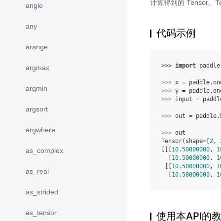
计算得到的 Tensor。T
angle
any
代码示例
arange
>>> 
import
paddle
argmax
>>> 
x
=
paddle
.
on
argmin
>>> 
y
=
paddle
.
on
>>> 
input
=
paddl
argsort
>>> 
out
=
paddle
.
argwhere
>>> 
out
Tensor(shape=[
2
, 
[[[
10.50000000
, 
1
as_complex
  [
10.50000000
, 
1
 [[
10.50000000
, 
1
as_real
  [
10.50000000
, 
1
as_strided
as_tensor
使用本API的