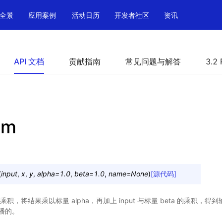
全景
应用案例
活动日历
开发者社区
资讯
API 文档
贡献指南
常见问题与解答
3.2 
mm
(
input
,
x
,
y
,
alpha
=
1.0
,
beta
=
1.0
,
name
=
None
)
[源代码]
乘积，将结果乘以标量 alpha，再加上 input 与标量 beta 的乘积，得到输出
播的。