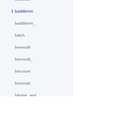
baddbmm
baddbmm_
batch
bernoulli
bernoulli_
bincount
binomial
bitwise_and
bitwise_and_
bitwise_invert
产品
资源