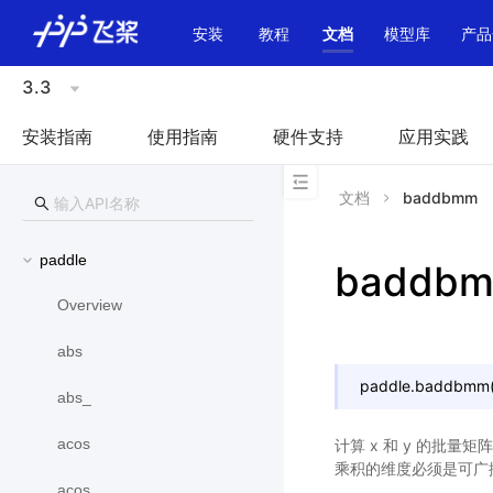
\u200E
安装
教程
文档
模型库
产品
3.3
安装指南
使用指南
硬件支持
应用实践
文档
baddbmm
paddle
baddb
Overview
abs
paddle.
baddbmm
abs_
acos
计算 x 和 y 的批量矩阵
乘积的维度必须是可广
acos_