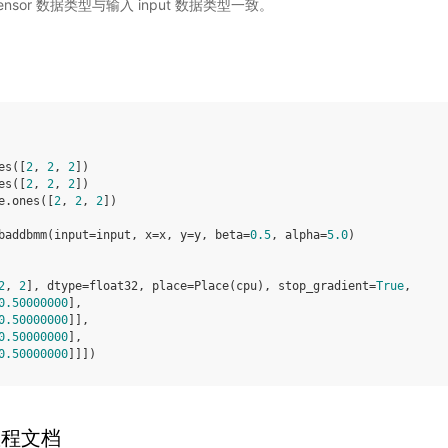
ensor 数据类型与输入 input 数据类型一致。
es
([
2
,
2
,
2
])
es
([
2
,
2
,
2
])
e
.
ones
([
2
,
2
,
2
])
baddbmm
(
input
=
input
,
x
=
x
,
y
=
y
,
beta
=
0.5
,
alpha
=
5.0
)
2
, 
2
], dtype=float32, place=Place(cpu), stop_gradient=
True
,
0.50000000
],
0.50000000
]],
0.50000000
],
0.50000000
]]])
教程文档