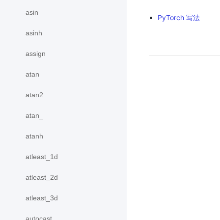
asin
PyTorch 写法
asinh
assign
atan
atan2
atan_
atanh
atleast_1d
atleast_2d
atleast_3d
autocast