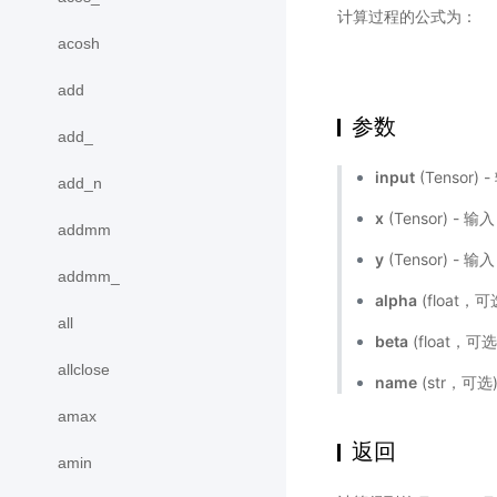
计算过程的公式为：
acosh
add
参数
add_
input
(Tensor) 
add_n
x
(Tensor) - 输
addmm
y
(Tensor) - 输
addmm_
alpha
(float，
all
beta
(float，可
allclose
name
(str，可
amax
返回
amin