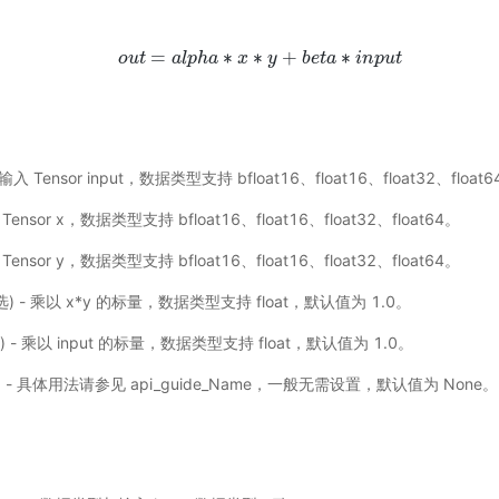
=
∗
∗
+
∗
o
u
t
o
u
t
a
=
l
a
p
l
h
p
a
h
a
∗
x
x
∗
y
y
+
b
e
t
b
a
e
∗
t
a
i
n
p
u
i
t
n
p
u
t
- 输入 Tensor input，数据类型支持 bfloat16、float16、float32、float
入 Tensor x，数据类型支持 bfloat16、float16、float32、float64。
入 Tensor y，数据类型支持 bfloat16、float16、float32、float64。
可选) - 乘以 x*y 的标量，数据类型支持 float，默认值为 1.0。
选) - 乘以 input 的标量，数据类型支持 float，默认值为 1.0。
选) - 具体用法请参见
api_guide_Name
，一般无需设置，默认值为 None。