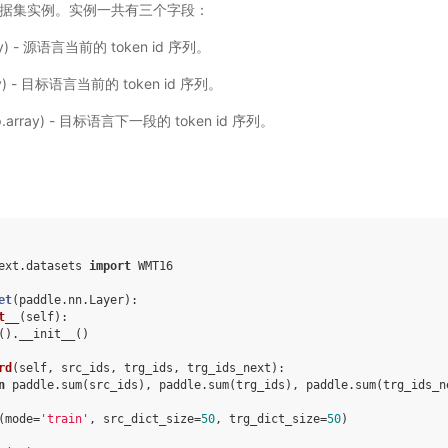
 数据集实例。实例一共有三个字段：
ay) - 源语言当前的 token id 序列。
ay) - 目标语言当前的 token id 序列。
p.array) - 目标语言下一段的 token id 序列。
ext.datasets
import
WMT16
et
(
paddle
.
nn
.
Layer
):
t__
(
self
):
()
.
__init__
()
rd
(
self
,
src_ids
,
trg_ids
,
trg_ids_next
):
n
paddle
.
sum
(
src_ids
),
paddle
.
sum
(
trg_ids
),
paddle
.
sum
(
trg_ids_n
(
mode
=
'train'
,
src_dict_size
=
50
,
trg_dict_size
=
50
)