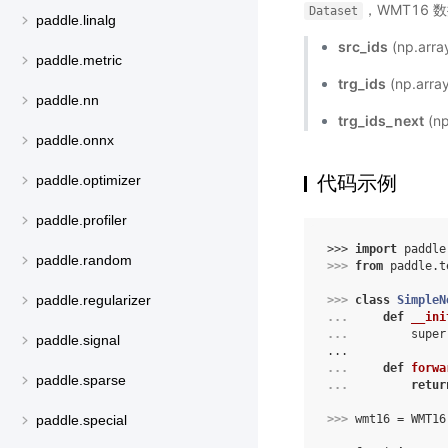
，WMT16
Dataset
paddle.linalg
src_ids
(np.arr
paddle.metric
trg_ids
(np.arr
paddle.nn
trg_ids_next
(n
paddle.onnx
代码示例
paddle.optimizer
paddle.profiler
>>> 
import
paddle
paddle.random
>>> 
from
paddle.t
paddle.regularizer
>>> 
class
SimpleN
... 
def
__ini
... 
super
paddle.signal
...
... 
def
forwa
paddle.sparse
... 
retur
>>> 
wmt16
=
WMT16
paddle.special