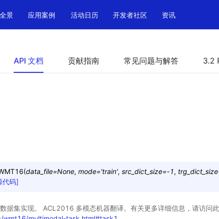
全景
应用案例
活动日历
开发者社区
资讯
API 文档
贡献指南
常见问题与解答
3.2 
WMT16
(
data_file
=
None
,
mode
=
'train'
,
src_dict_size
=
-1
,
trg_dict_size
源代码]
数据集实现。 ACL2016 多模态机器翻译。有关更多详细信息，请访问
g/wmt16/multimodal-task.html#task1