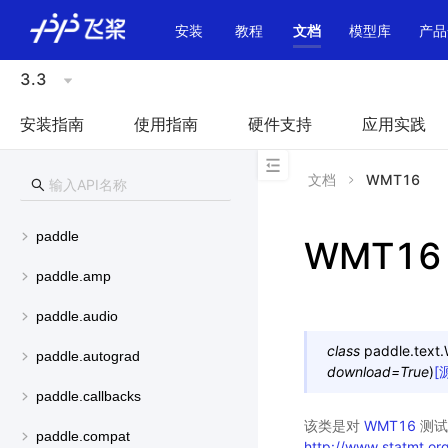
\u200E
安装
教程
文档
模型库
产品
3.3
安装指南
使用指南
硬件支持
应用实践
文档
WMT16
paddle
WMT16
paddle.amp
paddle.audio
class
paddle.text.
paddle.autograd
download
=
True
)
[
paddle.callbacks
该类是对
WMT16
测试
paddle.compat
http://www.statmt.or