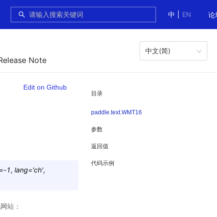
中
|
EN
论
中文(简)
Release Note
Edit on Github
目录
paddle.text.WMT16
参数
返回值
代码示例
=
-1
,
lang
=
'ch'
,
此网站：