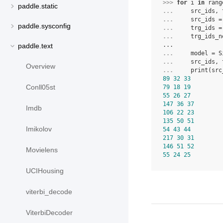
>>> 
for
i
in
rang
paddle.static
... 
src_ids
,
... 
src_ids
=
paddle.sysconfig
... 
trg_ids
=
... 
trg_ids_n
...
paddle.text
... 
model
=
S
... 
src_ids
,
Overview
... 
print
(
src
89
32
33
Conll05st
79
18
19
55
26
27
147
36
37
Imdb
106
22
23
135
50
51
Imikolov
54
43
44
217
30
31
146
51
52
Movielens
55
24
25
UCIHousing
viterbi_decode
ViterbiDecoder