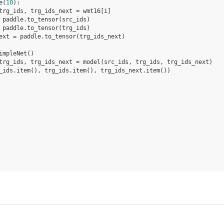
e
(
10
):
trg_ids
,
trg_ids_next
=
wmt16
[
i
]
paddle
.
to_tensor
(
src_ids
)
paddle
.
to_tensor
(
trg_ids
)
ext
=
paddle
.
to_tensor
(
trg_ids_next
)
impleNet
()
trg_ids
,
trg_ids_next
=
model
(
src_ids
,
trg_ids
,
trg_ids_next
)
_ids
.
item
(),
trg_ids
.
item
(),
trg_ids_next
.
item
())