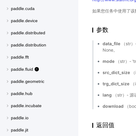
paddle.cuda
如果您任务中使用了该
paddle.device
参数
paddle.distributed
data_file
（str
paddle.distribution
None。
paddle.fft
mode
（str）- 't
paddle.fluid
src_dict_size
（
paddle.geometric
trg_dict_size
（
paddle.hub
lang
（str）- 源语
paddle.incubate
download
（bo
paddle.io
返回值
paddle.jit