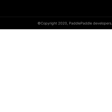
cauchy_
cdist
©Copyright 2020, PaddlePaddle developers
ceil
ceil_
chunk
clamp
clip_
clone
column_stack
combinations