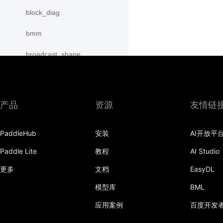
block_diag
bmm
broadcast_shape
broadcast_shapes
broadcast_tensors
产品
资源
友情链
broadcast_to
PaddleHub
安装
AI开放平
bucketize
Paddle Lite
教程
AI Studio
cartesian_prod
更多
文档
EasyDL
cast
模型库
BML
cast_
应用案例
百度开发
cat