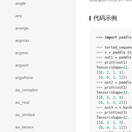
angle
any
代码示例
arange
>>> 
import
paddle
argmax
>>> 
sorted_sequen
argmin
>>> 
x
=
paddle
.
to
>>> 
out1
=
paddle
>>> 
print
(
out1
)
argsort
Tensor(shape=[
2
, 
[[
0
, 
2
, 
1
, 
3
],
argwhere
 [
0
, 
0
, 
2
, 
1
]])
>>> 
out2
=
paddle
>>> 
print
(
out2
)
as_complex
Tensor(shape=[
2
, 
[[
0
, 
3
, 
2
, 
4
],
as_real
 [
0
, 
1
, 
3
, 
2
]])
>>> 
out3
=
x
.
buck
>>> 
print
(
out3
)
as_strided
Tensor(shape=[
2
, 
[[
0
, 
2
, 
1
, 
3
],
as_tensor
 [
0
, 
0
, 
2
, 
1
]])