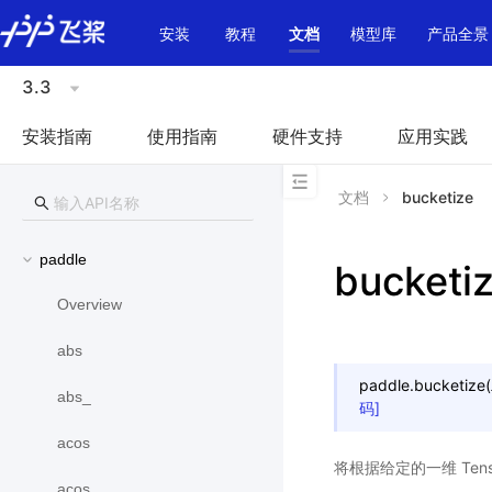
\u200E
安装
教程
文档
模型库
产品全景
3.3
安装指南
使用指南
硬件支持
应用实践
文档
bucketize
paddle
bucketi
Overview
abs
paddle.
bucketize
(
abs_
码]
acos
将根据给定的一维 Tens
acos_