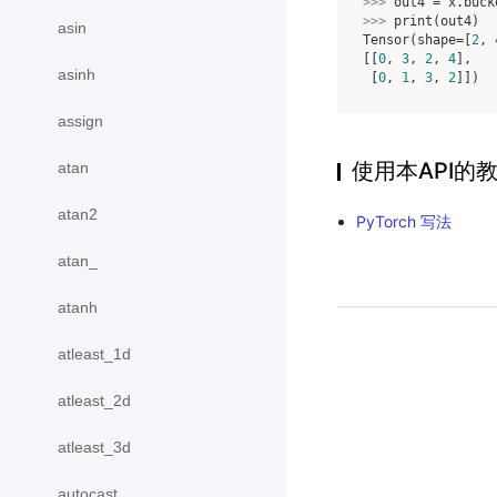
>>> 
out4
=
x
.
buck
>>> 
print
(
out4
)
asin
Tensor(shape=[
2
, 
[[
0
, 
3
, 
2
, 
4
],
asinh
 [
0
, 
1
, 
3
, 
2
]])
assign
使用本API的
atan
atan2
PyTorch 写法
atan_
atanh
atleast_1d
atleast_2d
atleast_3d
autocast