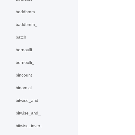
baddbmm
baddbmm_
batch
bernoulli
bernoulli_
bincount
binomial
bitwise_and
bitwise_and_
bitwise_invert