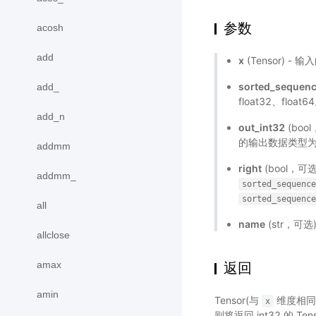
参数
acosh
add
x
(Tensor) - 
sorted_sequen
add_
float32、flo
add_n
out_int32
(boo
的输出数据类型为 i
addmm
right
(bool，可
addmm_
sorted_sequenc
sorted_sequenc
all
name
(str，可
allclose
amax
返回
amin
Tensor(与
维度相同
x
则将返回 int32 的 Ten