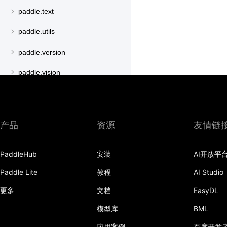
paddle.text
paddle.utils
paddle.version
paddle.vision
产品
资源
友情链
PaddleHub
安装
AI开放平
Paddle Lite
教程
AI Studio
更多
文档
EasyDL
模型库
BML
应用案例
百度开发