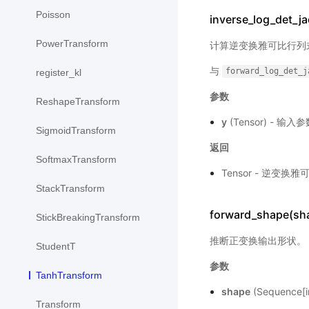
Poisson
inverse_log_det_ja
PowerTransform
计算逆变换雅可比行列
与
forward_log_det_j
register_kl
参数
ReshapeTransform
y
(Tensor) - 输入
SigmoidTransform
返回
SoftmaxTransform
Tensor - 逆变
StackTransform
forward_shape(sh
StickBreakingTransform
推断正变换输出形状。
StudentT
参数
TanhTransform
shape
(Sequence
Transform