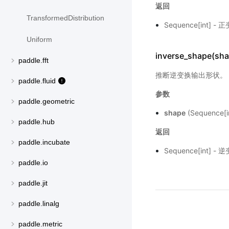
返回
TransformedDistribution
Sequence[int]
Uniform
inverse_shape(sha
paddle.fft
推断逆变换输出形状。
paddle.fluid
参数
paddle.geometric
shape
(Sequence
paddle.hub
返回
paddle.incubate
Sequence[int]
paddle.io
paddle.jit
paddle.linalg
paddle.metric