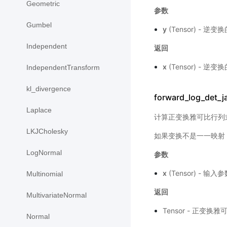
Geometric
参数
Gumbel
y
(Tensor) - 逆
Independent
返回
x
(Tensor) - 逆
IndependentTransform
kl_divergence
forward_log_det_j
Laplace
计算正变换雅可比行列
LKJCholesky
如果变换不是一一映射
LogNormal
参数
x
(Tensor) - 输入
Multinomial
返回
MultivariateNormal
Tensor - 正变
Normal