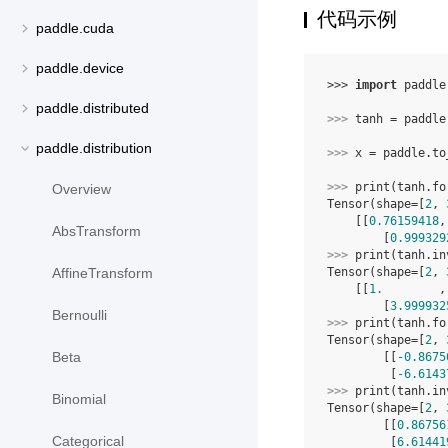
代码示例
paddle.cuda
paddle.device
>>> 
import
paddle
paddle.distributed
>>> 
tanh
=
paddle
paddle.distribution
>>> 
x
=
paddle
.
to
>>> 
print
(
tanh
.
fo
Overview
Tensor(shape=[
2
, 
    [[
0.76159418
,
AbsTransform
        [
0.999329
>>> 
print
(
tanh
.
in
AffineTransform
Tensor(shape=[
2
, 
    [[
1.
        ,
        [
3.999932
Bernoulli
>>> 
print
(
tanh
.
fo
Tensor(shape=[
2
, 
Beta
        [[
-0.8675
         [
-6.6143
>>> 
print
(
tanh
.
in
Binomial
Tensor(shape=[
2
, 
        [[
0.86756
Categorical
         [
6.61441