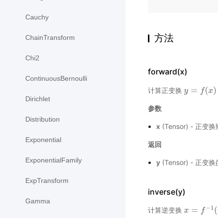
Cauchy
方法
ChainTransform
Chi2
forward(x)
ContinuousBernoulli
=
(
)
计算正变换
y
y
=
f
(
x
f
)
x
Dirichlet
参数
Distribution
x
(Tensor) - 
Exponential
返回
ExponentialFamily
y
(Tensor) - 正
ExpTransform
inverse(y)
Gamma
−
1
=
(
计算逆变换
x
x
=
f
−
1
f
(
y
)