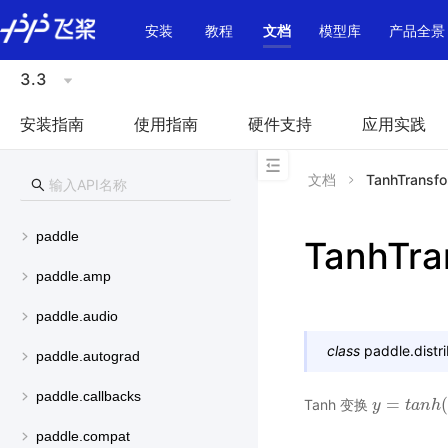
\u200E
安装
教程
文档
模型库
产品全景
3.3
安装指南
使用指南
硬件支持
应用实践
文档
TanhTransf
paddle
TanhTra
paddle.amp
paddle.audio
class
paddle.distri
paddle.autograd
paddle.callbacks
=
(
Tanh 变换
y
y
=
t
a
n
t
h
a
(
n
x
)
h
paddle.compat