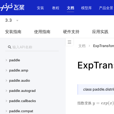
\u200E
安装
教程
文档
模型库
产品全景
3.3
安装指南
使用指南
硬件支持
应用实践
文档
ExpTransfo
paddle
ExpTran
paddle.amp
paddle.audio
class
paddle.distri
paddle.autograd
paddle.callbacks
=
(
)
指数变换
y
y
=
e
x
p
e
x
(
x
p
)
x
paddle.compat