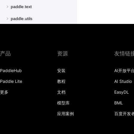
paddle.text
paddle.utils
paddle.version
paddle.vision
产品
资源
友情链
PaddleHub
安装
AI开放平
Paddle Lite
教程
AI Studio
更多
文档
EasyDL
模型库
BML
应用案例
百度开发