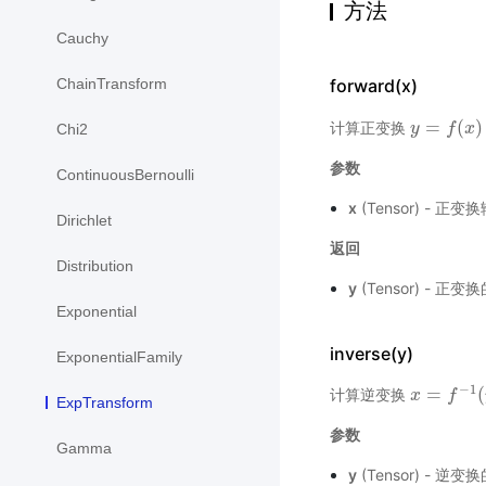
方法
Cauchy
ChainTransform
forward(x)
=
(
)
计算正变换
y
y
=
f
(
x
f
)
x
Chi2
参数
ContinuousBernoulli
x
(Tensor) - 
Dirichlet
返回
Distribution
y
(Tensor) - 正
Exponential
inverse(y)
ExponentialFamily
−
1
=
(
计算逆变换
x
x
=
f
−
1
f
(
y
)
ExpTransform
参数
Gamma
y
(Tensor) - 逆