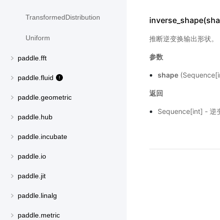
TransformedDistribution
inverse_shape(sha
Uniform
推断逆变换输出形状。
参数
paddle.fft
shape
(Sequence
paddle.fluid
返回
paddle.geometric
Sequence[int]
paddle.hub
paddle.incubate
paddle.io
paddle.jit
paddle.linalg
paddle.metric