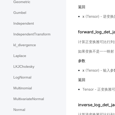
Geometric
返回
Gumbel
x
(Tensor) - 逆
Independent
forward_log_det_j
IndependentTransform
计算正变换雅可比行列
kl_divergence
如果变换不是一一映射
Laplace
参数
LKJCholesky
x
(Tensor) - 输入
LogNormal
返回
Multinomial
Tensor - 正变
MultivariateNormal
inverse_log_det_ja
Normal
计算逆变换雅可比行列