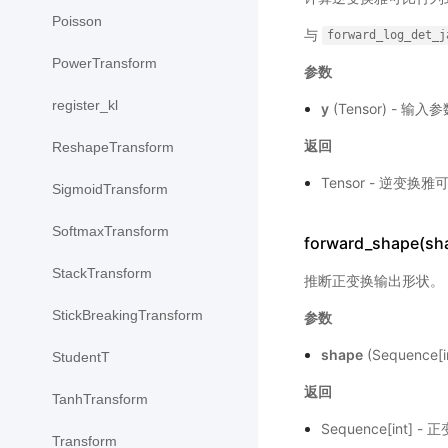
Poisson
与
forward_log_det_j
PowerTransform
参数
register_kl
y
(Tensor) - 输入
返回
ReshapeTransform
Tensor - 逆变
SigmoidTransform
SoftmaxTransform
forward_shape(sh
StackTransform
推断正变换输出形状。
StickBreakingTransform
参数
shape
(Sequence
StudentT
返回
TanhTransform
Sequence[int]
Transform