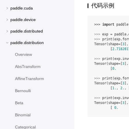
代码示例
paddle.cuda
paddle.device
>>> 
import
paddle
paddle.distributed
>>> 
exp
=
paddle
.
>>> 
print
(
exp
.
for
paddle.distribution
Tensor(shape=[
3
],
        [
2.718281
Overview
>>> 
print
(
exp
.
inv
Tensor(shape=[
3
],
AbsTransform
        [
0.
      
AffineTransform
>>> 
print
(
exp
.
for
Tensor(shape=[
3
],
        [
1.
, 
2.
, 
Bernoulli
>>> 
print
(
exp
.
inv
Beta
Tensor(shape=[
3
],
        [ 
0.
     
Binomial
Categorical