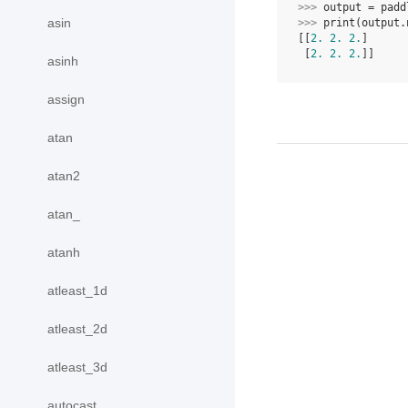
>>> 
output
=
padd
asin
>>> 
print
(
output
.
[[
2.
2.
2.
]
 [
2.
2.
2.
]]
asinh
assign
atan
atan2
atan_
atanh
atleast_1d
atleast_2d
atleast_3d
autocast