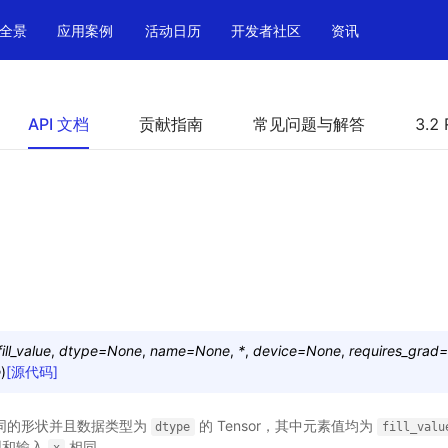
全景
应用案例
活动日历
开发者社区
资讯
API 文档
贡献指南
常见问题与解答
3.2 
fill_value
,
dtype
=
None
,
name
=
None
,
*
,
device
=
None
,
requires_grad
=
e
)
[源代码]
同的形状并且数据类型为
的 Tensor，其中元素值均为
dtype
fill_valu
类型和输入
相同。