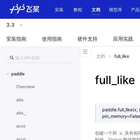
\u200E
安装
教程
文档
模型库
产品
3.3
安装指南
使用指南
硬件支持
应用实践
文档
full_like
paddle
full_like
Overview
abs
paddle.
full_like
(
x
,
abs_
pin_memory
=
Fals
acos
创建一个和
具有相
x
acos_
时候，Tensor 数据