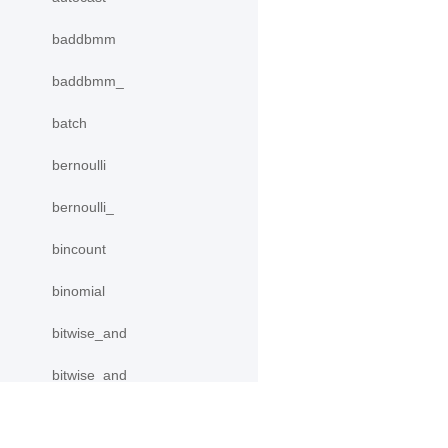
baddbmm
baddbmm_
batch
bernoulli
bernoulli_
bincount
binomial
bitwise_and
bitwise_and_
bitwise_invert