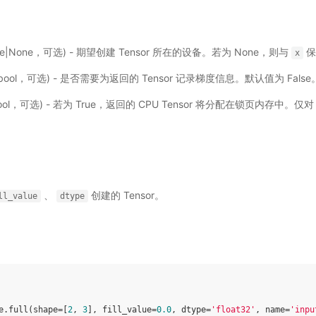
Like|None，可选) - 期望创建 Tensor 所在的设备。若为 None，则与
保
x
bool，可选) - 是否需要为返回的 Tensor 记录梯度信息。默认值为 False
ool，可选) - 若为 True，返回的 CPU Tensor 将分配在锁页内存中。仅对 
、
创建的 Tensor。
ll_value
dtype
e
.
full
(
shape
=
[
2
,
3
],
fill_value
=
0.0
,
dtype
=
'float32'
,
name
=
'inpu