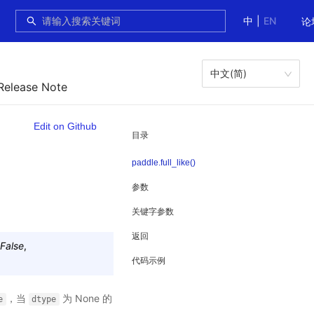
中
|
EN
论
中文(简)
Release Note
Edit on Github
目录
paddle.full_like()
参数
关键字参数
返回
False
,
代码示例
，当
为 None 的
e
dtype