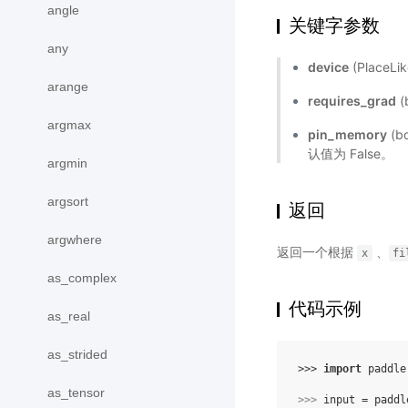
angle
关键字参数
any
device
(Place
arange
requires_grad
(
argmax
pin_memory
(b
认值为 False。
argmin
argsort
返回
argwhere
返回一个根据
、
x
fi
as_complex
代码示例
as_real
as_strided
>>> 
import
paddle
as_tensor
>>> 
input
=
paddl