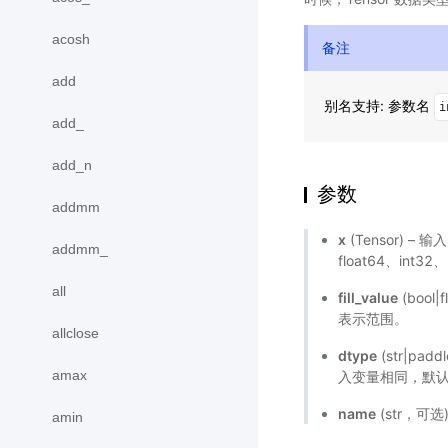
acosh
备注
add
别名支持: 参数名
i
add_
add_n
参数
addmm
x
(Tensor) – 
addmm_
float64、int3
all
fill_value
(boo
表示范围。
allclose
dtype
(str|p
amax
入变量相同，默认值
name
(str，可
amin