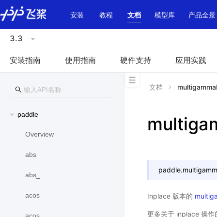
\u200E
安装
教程
文档
模型库
产品全景
3.3
安装指南
使用指南
硬件支持
应用实践
文档
multigamma
paddle
multiga
Overview
abs
paddle.
multigamm
abs_
acos
Inplace 版本的
multig
更多关于 inplace 
acos_