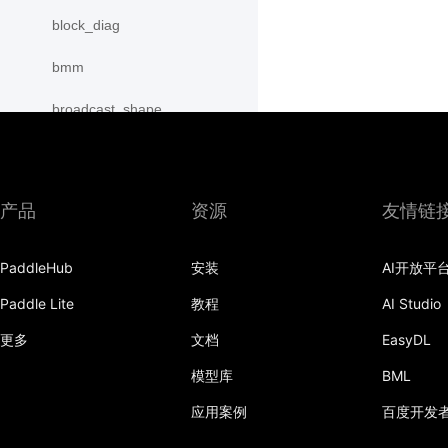
block_diag
bmm
broadcast_shape
broadcast_shapes
broadcast_tensors
产品
资源
友情链
broadcast_to
PaddleHub
安装
AI开放平
bucketize
Paddle Lite
教程
AI Studio
cartesian_prod
更多
文档
EasyDL
cast
模型库
BML
cast_
应用案例
百度开发
cat