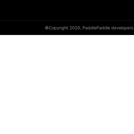
cauchy_
cdist
©Copyright 2020, PaddlePaddle developers
ceil
ceil_
chunk
clamp
clip_
clone
column_stack
combinations