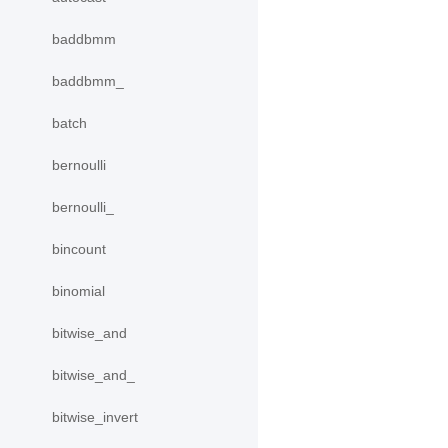
baddbmm
baddbmm_
batch
bernoulli
bernoulli_
bincount
binomial
bitwise_and
bitwise_and_
bitwise_invert