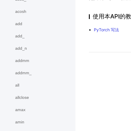
acosh
使用本API的
add
PyTorch 写法
add_
add_n
addmm
addmm_
all
allclose
amax
amin