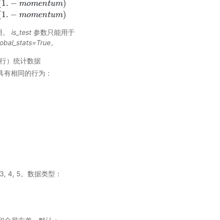
(
1.
−
)
m
o
m
e
n
t
u
m
(
1.
−
)
m
o
m
e
n
t
u
m
使用。
is_test
参数只能用于
obal_stats=True
。
或运行）统计数据
测）具有相同的行为：
 3, 4, 5。数据类型：