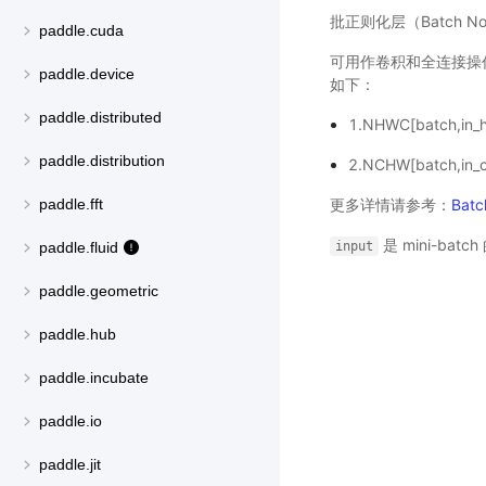
批正则化层（Batch Norma
paddle.cuda
可用作卷积和全连接操
paddle.device
如下：
paddle.distributed
1.NHWC[batch,in_he
paddle.distribution
2.NCHW[batch,in_ch
更多详情请参考：
Batc
paddle.fft
是 mini-batc
input
paddle.fluid
paddle.geometric
paddle.hub
paddle.incubate
μ
β
←
1
m
∑
i
=
1
m
x
i
/
/
paddle.io
paddle.jit