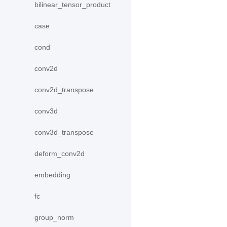
bilinear_tensor_product
case
cond
conv2d
conv2d_transpose
conv3d
conv3d_transpose
deform_conv2d
embedding
fc
group_norm