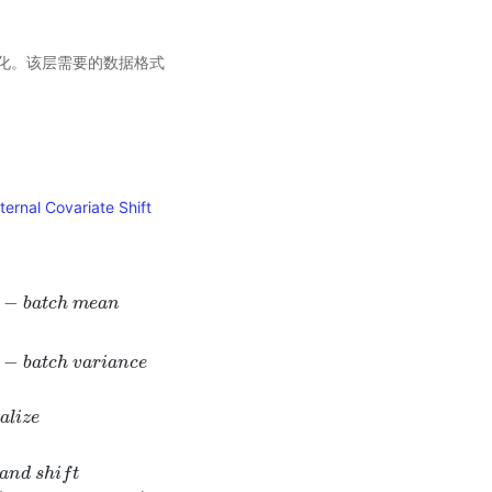
化。该层需要的数据格式
ernal Covariate Shift
−
b
a
t
c
h
m
e
a
n
−
b
a
t
c
h
v
a
r
i
a
n
c
e
←
x
i
−
μ
β
σ
β
2
+
ϵ
/
/
n
o
r
m
a
l
i
z
e
y
i
←
γ
x
i
^
+
β
/
/
s
c
a
l
e
a
n
d
s
h
i
f
t
m
o
v
i
n
g
_
m
e
a
n
=
m
m
a
l
i
z
e
a
n
d
s
h
i
f
t