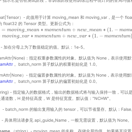
） - 指示它是否在测试阶段，非训练阶段使用训练过程中统计到的全局均
oat|Tensor）- 此值用于计算 moving_mean 和 moving_var，是一个 fl
float32 的 Tensor 类型。更新公式为：
=
_
∗
+
_
∗
(
1.
−
n
m
o
v
i
n
m
g
_
o
m
v
i
e
n
a
n
g
∗
m
m
o
e
m
a
n
e
n
t
u
m
m
o
+
m
n
e
e
w
n
_
t
m
u
e
m
a
n
∗
(
n
1.
e
−
w
m
o
m
m
e
e
n
a
t
n
u
m
)
m
o
m
=
_
∗
+
_
∗
(
1.
−
v
i
n
m
g
_
o
v
v
a
i
r
n
∗
g
m
o
v
m
a
e
r
n
t
u
m
m
o
+
m
n
e
e
w
n
_
v
t
u
a
r
m
∗
(
1.
−
n
m
e
o
w
m
e
v
n
a
t
u
r
m
)
m
o
m
e
n
t
u
m
t）- 加在分母上为了数值稳定的值。默认：1e-5。
ramAttr|None)：指定权重参数属性的对象。默认值为 None，表示
ramAttr
。batch_norm 算子默认的权重初始化是 1.0。
amAttr|None）- 指定偏置参数属性的对象。默认值为 None，表示使
ramAttr
。batch_norm 算子默认的偏置初始化是 0.0。
tring) - 指定输入的数据格式，输出的数据格式将与输入保持一致，可以是"
是通道数，H 是特征高度，W 是特征宽度。默认值："NCHW"。
）- batch_norm 的输出复用输入的 tensor，可以节省显存。默认：Fals
选) - 具体用法请参见
api_guide_Name
，一般无需设置，默认值为 None。
name
（string）- moving_mean 的名称，存储全局均值。如果将其设置为