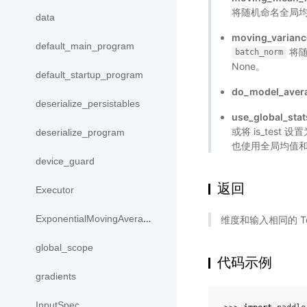
将随机命名全局
data
moving_varian
default_main_program
将随
batch_norm
None。
default_startup_program
do_model_aver
deserialize_persistables
use_global_stat
或将 is_test 
deserialize_program
也使用全局均值和
device_guard
返回
Executor
ExponentialMovingAverage
维度和输入相同的 T
global_scope
代码示例
gradients
InputSpec