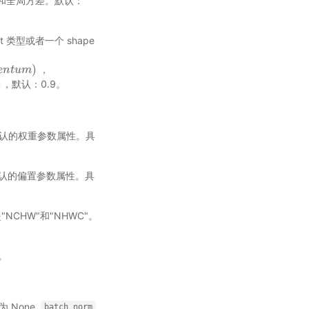
值和全局方差。默认：
oat 类型或者一个 shape
)
，
e
n
t
u
m
)
，默认：0.9。
使用默认的权重参数属性。具
用默认的偏置参数属性。具
NCHW"和"NHWC"。
e。
 None,
batch_norm