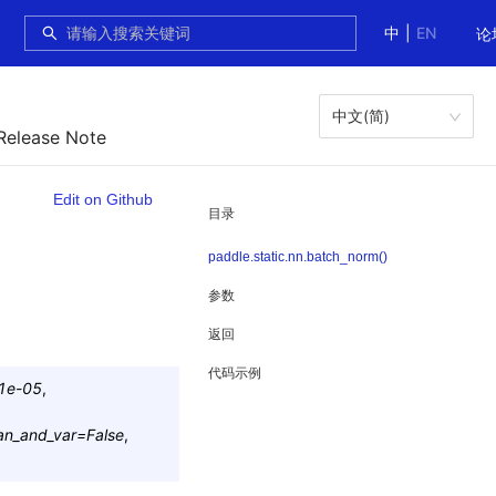
中
|
EN
论
中文(简)
Release Note
Edit on Github
目录
paddle.static.nn.batch_norm()
参数
返回
代码示例
1e-05
,
an_and_var
=
False
,