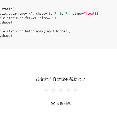
_static
()
atic
.
data
(
name
=
'x'
,
shape
=
[
3
,
7
,
3
,
7
],
dtype
=
'float32'
)
dle
.
static
.
nn
.
fc
(
x
=
x
,
size
=
200
)
.
shape
)
dle
.
static
.
nn
.
batch_norm
(
input
=
hidden1
)
.
shape
)
该文档内容对你有帮助么？
反馈问题