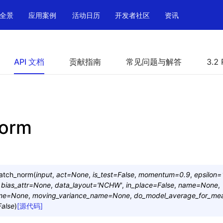
全景
应用案例
活动日历
开发者社区
资讯
API 文档
贡献指南
常见问题与解答
3.2 
norm
atch_norm
(
input
,
act
=
None
,
is_test
=
False
,
momentum
=
0.9
,
epsilon
=
,
bias_attr
=
None
,
data_layout
=
'NCHW'
,
in_place
=
False
,
name
=
None
,
me
=
None
,
moving_variance_name
=
None
,
do_model_average_for_me
False
)
[源代码]