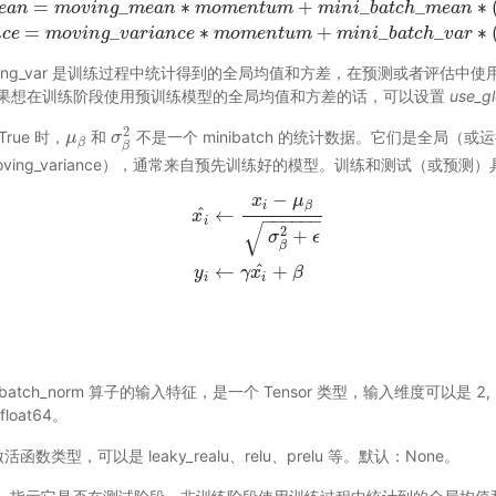
=
_
∗
+
_
_
∗
e
a
n
m
o
v
i
n
g
m
e
a
n
m
o
m
e
n
t
u
m
m
i
n
i
b
a
t
c
h
m
e
a
n
=
_
∗
+
_
_
∗
n
c
e
m
o
v
i
n
g
v
a
r
i
a
n
c
e
m
o
m
e
n
t
u
m
m
i
n
i
b
a
t
c
h
v
a
r
和 moving_var 是训练过程中统计得到的全局均值和方差，在预测或者评估中
果想在训练阶段使用预训练模型的全局均值和方差的话，可以设置
use_gl
2
= True 时，
和
不是一个 minibatch 的统计数据。它们是全局（
μ
μ
β
σ
σ
β
2
β
β
 和 moving_variance），通常来自预先训练好的模型。训练和测试（或预
−
x
μ
i
β
^
←
x
−
−
−
−
−
−
i
√
2
+
σ
ϵ
x
i
^
←
x
i
−
μ
β
σ
β
2
+
ϵ
y
i
←
γ
x
i
^
+
β
β
^
←
+
y
γ
x
β
i
i
) - batch_norm 算子的输入特征，是一个 Tensor 类型，输入维度可以是 2,
, float64。
 激活函数类型，可以是 leaky_realu、relu、prelu 等。默认：None。