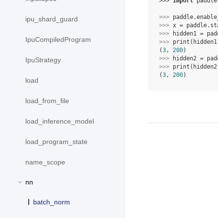
>>> 
import
paddle
>>> 
paddle
.
enable
ipu_shard_guard
>>> 
x
=
paddle
.
st
>>> 
hidden1
=
pad
IpuCompiledProgram
>>> 
print
(
hidden1
(
3
, 
200
)
>>> 
hidden2
=
pad
IpuStrategy
>>> 
print
(
hidden2
(
3
, 
200
)
load
load_from_file
load_inference_model
load_program_state
name_scope
nn
batch_norm