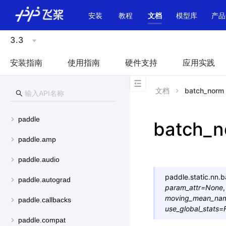
\u200E
安装
教程
文档
模型库
产品
3.3
安装指南
使用指南
硬件支持
应用实践
文档
batch_norm
paddle
batch_
paddle.amp
paddle.audio
paddle.static.nn.
b
paddle.autograd
param_attr
=
None
moving_mean_na
paddle.callbacks
use_global_stats
=
paddle.compat