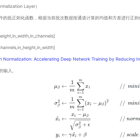
lization Layer）
作的批正则化函数，根据当前批次数据按通道计算的均值和方差进行正则
ight,in_width,in_channels]
annels,in_height,in_width]
h Normalization: Accelerating Deep Network Training by Reducing Int
h 的输入。
m
1
∑
←
/
/
μ
x
m
i
n
i
i
β
m
=
1
i
m
1
∑
2
2
←
(
−
)
/
/
σ
x
μ
m
i
n
i
i
β
β
m
=
1
i
−
x
μ
m
i
n
i
−
b
a
t
c
h
m
e
a
n
σ
β
2
←
1
m
∑
i
=
1
m
(
x
i
−
μ
β
)
2
/
/
m
i
n
i
−
b
a
t
c
h
v
a
r
i
a
n
c
e
x
i
^
i
β
^
←
/
/
x
n
o
r
−
−
−
−
−
i
√
2
+
σ
ϵ
β
^
←
+
/
/
y
γ
x
β
s
c
a
l
e
i
i