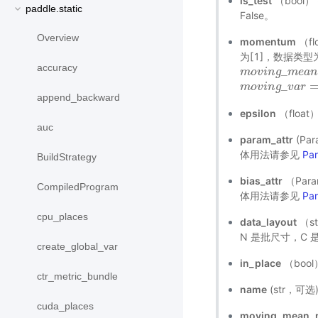
is_test
（bool
paddle.static
False。
Overview
momentum
（fl
为[1]，数据类型为 
accuracy
_
m
m
o
o
v
v
i
n
i
n
g
_
g
m
e
m
a
e
n
a
=
_
m
m
o
o
v
v
i
n
i
n
g
_
g
v
a
v
r
=
a
m
r
o
append_backward
epsilon
（floa
auc
param_attr
(Pa
体用法请参见
Pa
BuildStrategy
bias_attr
（Par
CompiledProgram
体用法请参见
Pa
cpu_places
data_layout
（s
N 是批尺寸，C 
create_global_var
in_place
（bool
ctr_metric_bundle
name
(str，可
cuda_places
moving_mean_