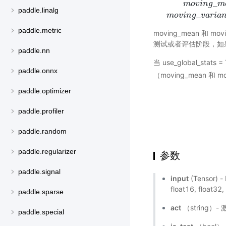
_
m
o
v
i
n
g
m
paddle.linalg
_
m
o
v
i
n
g
v
a
r
i
a
paddle.metric
moving_mean 
测试或者评估阶段，如
paddle.nn
当 use_global_stats 
paddle.onnx
（moving_mean
paddle.optimizer
paddle.profiler
paddle.random
paddle.regularizer
参数
paddle.signal
input
(Tensor
float16, float32
paddle.sparse
act
（string）-
paddle.special