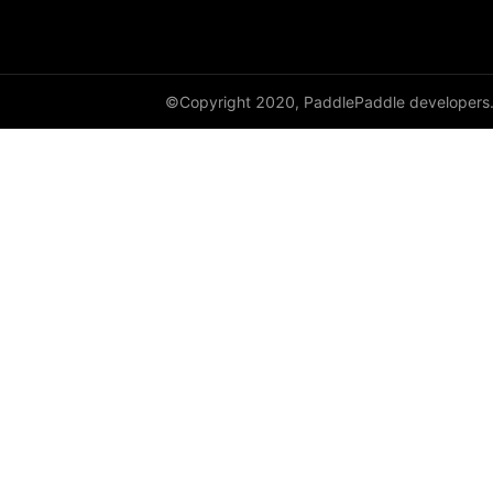
cauchy_
cdist
©Copyright 2020, PaddlePaddle developers
ceil
ceil_
chunk
clamp
clip_
clone
column_stack
combinations