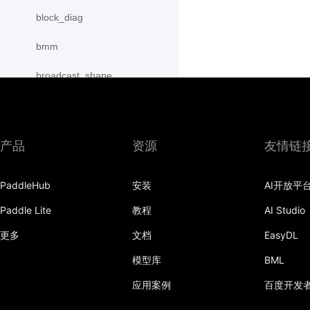
block_diag
bmm
broadcast_shape
broadcast_shapes
broadcast_tensors
产品
资源
友情链
broadcast_to
PaddleHub
安装
AI开放平
bucketize
Paddle Lite
教程
AI Studio
cartesian_prod
更多
文档
EasyDL
cast
模型库
BML
cast_
应用案例
百度开发
cat