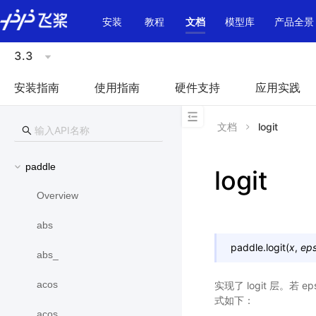
\u200E
安装
教程
文档
模型库
产品全景
3.3
安装指南
使用指南
硬件支持
应用实践
文档
logit
paddle
logit
Overview
abs
paddle.
logit
(
x
,
ep
abs_
acos
实现了 logit 层。若 
式如下：
acos_