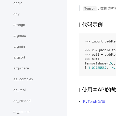
angle
，数据类型
Tensor
any
代码示例
arange
argmax
>>> 
import
paddle
argmin
>>> 
x
=
paddle
.
to
>>> 
out1
=
paddle
argsort
>>> 
out1
Tensor(shape=[
5
],
argwhere
[
-1.02785587
, 
-4.
as_complex
使用本API的
as_real
as_strided
PyTorch 写法
as_tensor