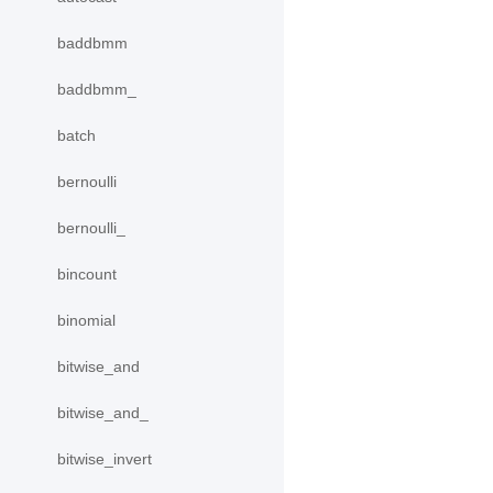
baddbmm
baddbmm_
batch
bernoulli
bernoulli_
bincount
binomial
bitwise_and
bitwise_and_
bitwise_invert