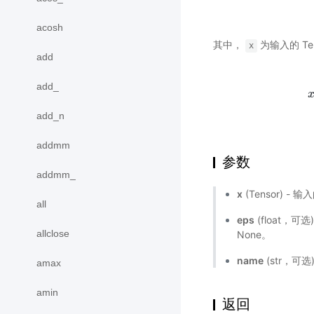
acosh
其中，
为输入的 Te
x
add
add_
x
i
add_n
addmm
参数
addmm_
x
(Tensor) - 输
all
eps
(float，可
allclose
None。
name
(str，可
amax
amin
返回