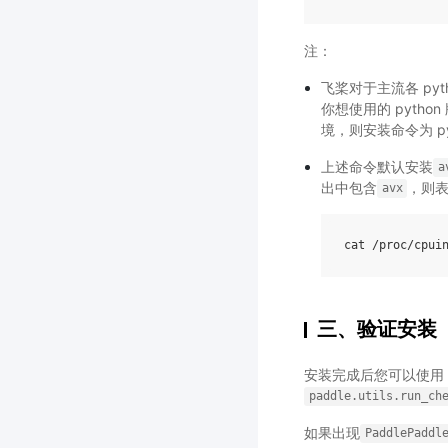
注：
飞桨对于主流各 py
你想使用的 python
境，则安装命令为 python
上述命令默认安装
a
出中包含
，则
avx
cat
/
proc
/
cpui
三、验证安装
安装完成后您可以使用
paddle.utils.run_ch
如果出现
PaddlePaddl