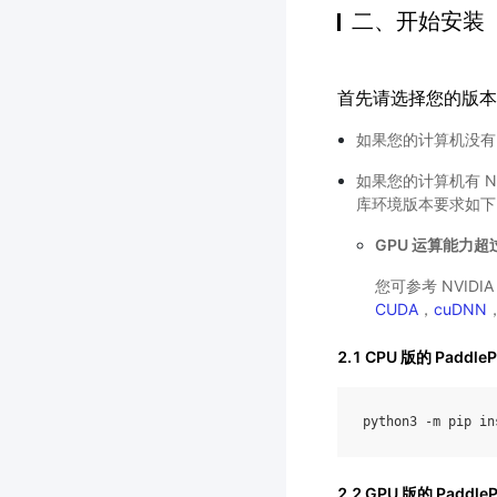
二、开始安装
首先请选择您的版本
如果您的计算机没有 NV
如果您的计算机有 NV
库环境版本要求如下
GPU 运算能力超过
您可参考 NVIDI
CUDA
，
cuDNN
2.1
CPU 版的 PaddleP
python3
-
m
pip
in
2.2
GPU 版的 PaddleP