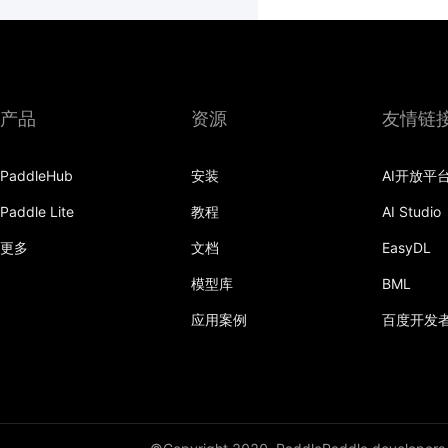
产品
资源
友情链
PaddleHub
安装
AI开放平
Paddle Lite
教程
AI Studio
更多
文档
EasyDL
模型库
BML
应用案例
百度开发