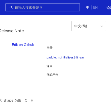
中
|
EN
论
中文(简)
Release Note
Edit on Github
目录
paddle.nn.initializer.Bilinear
返回
代码示例
ape 为(B，C，H，