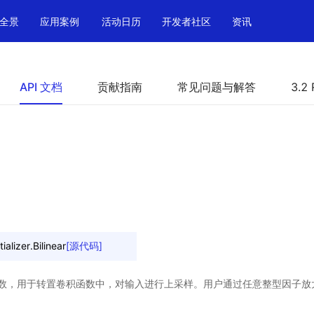
全景
应用案例
活动日历
开发者社区
资讯
API 文档
贡献指南
常见问题与解答
3.2 
ializer.
Bilinear
[源代码]
，用于转置卷积函数中，对输入进行上采样。用户通过任意整型因子放大 sh