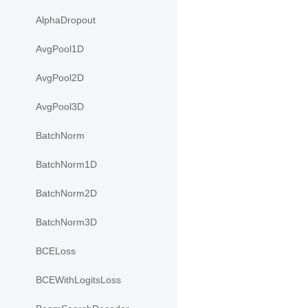
AlphaDropout
AvgPool1D
AvgPool2D
AvgPool3D
BatchNorm
BatchNorm1D
BatchNorm2D
BatchNorm3D
BCELoss
BCEWithLogitsLoss