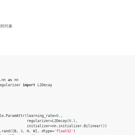
例对象
.nn
as
nn
egularizer
import
L2Decay
le
.
ParamAttr
(
learning_rate
=
0.
,
regularizer
=
L2Decay
(
0.
),
initializer
=
nn
.
initializer
.
Bilinear
())
.
rand
([
B
,
3
,
H
,
W
],
dtype
=
'float32'
)