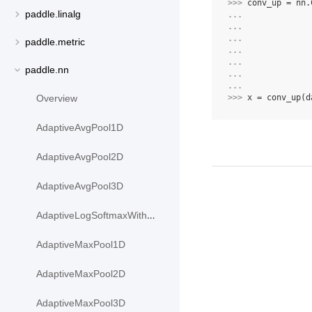
>>> 
conv_up
=
nn
.
paddle.linalg
... 
... 
... 
paddle.metric
... 
... 
paddle.nn
... 
... 
>>> 
x
=
conv_up
(
d
Overview
AdaptiveAvgPool1D
AdaptiveAvgPool2D
AdaptiveAvgPool3D
AdaptiveLogSoftmaxWithLoss
AdaptiveMaxPool1D
AdaptiveMaxPool2D
AdaptiveMaxPool3D