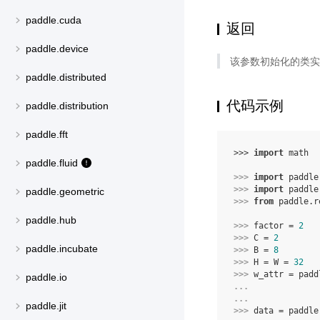
paddle.cuda
返回
paddle.device
该参数初始化的类实
paddle.distributed
代码示例
paddle.distribution
paddle.fft
>>> 
import
math
paddle.fluid
>>> 
import
paddle
>>> 
import
paddle
paddle.geometric
>>> 
from
paddle.r
paddle.hub
>>> 
factor
=
2
>>> 
C
=
2
paddle.incubate
>>> 
B
=
8
>>> 
H
=
W
=
32
>>> 
w_attr
=
padd
paddle.io
... 
... 
paddle.jit
>>> 
data
=
paddle