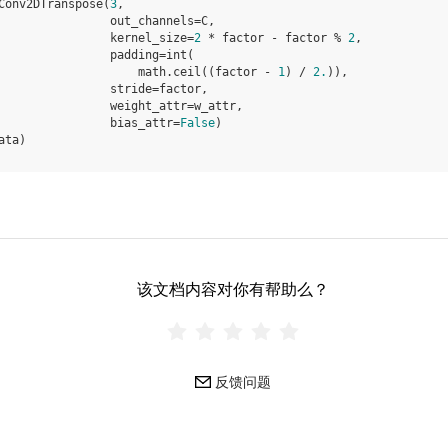
Conv2DTranspose
(
3
,
out_channels
=
C
,
kernel_size
=
2
*
factor
-
factor
%
2
,
padding
=
int
(
math
.
ceil
((
factor
-
1
)
/
2.
)),
stride
=
factor
,
weight_attr
=
w_attr
,
bias_attr
=
False
)
ata
)
该文档内容对你有帮助么？
反馈问题