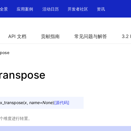
全景
应用案例
活动日历
开发者社区
资讯
API 文档
贡献指南
常见问题与解答
3.2
spose
transpose
ix_transpose
(
x
,
name
=
None
)
[源代码]
个维度进行转置。