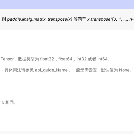
，则
paddle.linalg.matrix_transpose(x)
等同于
x.transpose([0, 1, ..., n
入 Tensor，数据类型为 float32，float64，int32 或者 int64。
选) - 具体用法请参见
api_guide_Name
，一般无需设置，默认值为 None。
与
x
相同。