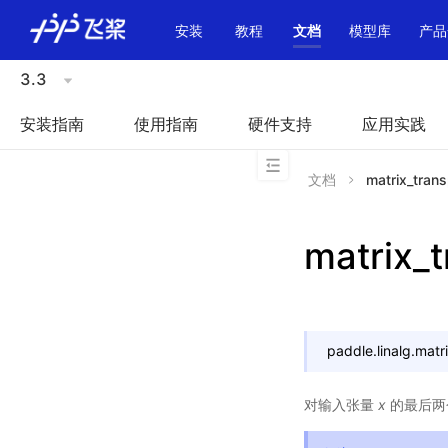
\u200E
安装
教程
文档
模型库
产品
3.3
安装指南
使用指南
硬件支持
应用实践
文档
matrix_tran
matrix_
paddle.linalg.
matr
对输入张量
x
的最后两