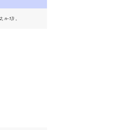
-2, n-1])
。