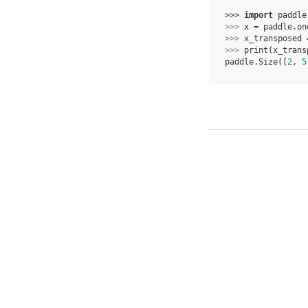
>>> 
import
paddle
>>> 
x
=
paddle
.
on
>>> 
x_transposed
>>> 
print
(
x_trans
paddle.Size([
2
, 
5