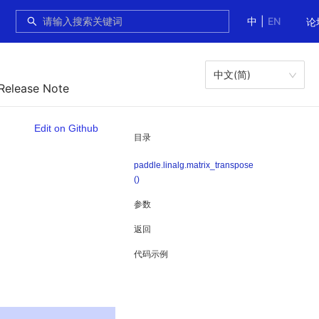
中
|
EN
论
中文(简)
 Release Note
Edit on Github
目录
paddle.linalg.matrix_transpose
()
参数
返回
代码示例