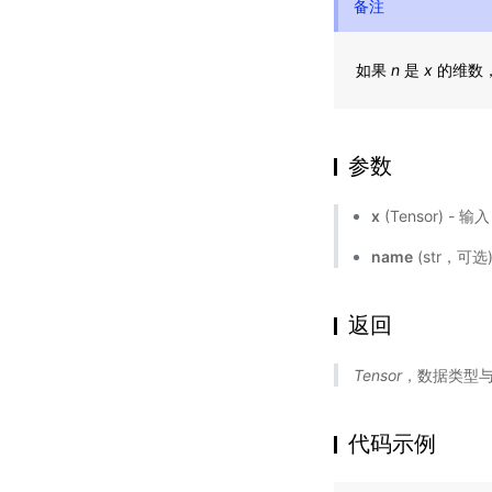
备注
如果
n
是
x
的维数
参数
x
(Tensor) - 输
name
(str，可
返回
Tensor
，数据类型
代码示例