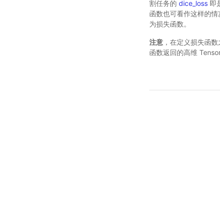
割任务的
dice_loss
即
函数也可看作这样的情况，如 F
为损失函数。
注意
，在定义损失函数
函数返回的高维 Tensor