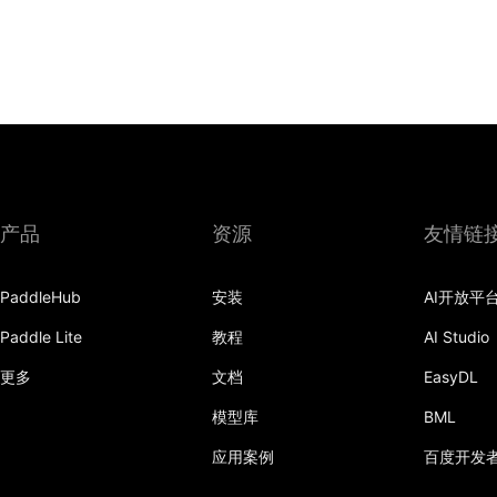
产品
资源
友情链
PaddleHub
安装
AI开放平
Paddle Lite
教程
AI Studio
更多
文档
EasyDL
模型库
BML
应用案例
百度开发