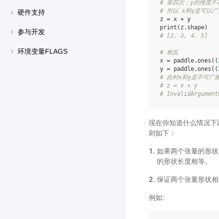
# 第四次：y的维度不
# 所以 x和y是可以
硬件支持
z
=
x
+
y
print
(
z
.
shape
)
参与开发
# [2, 3, 4, 5]
环境变量FLAGS
# 相反
x
=
paddle
.
ones
((
y
=
paddle
.
ones
((
# 此时x和y是不可广
# z = x + y
# InvalidArgument
现在你知道什么情况下
则如下：
如果两个张量的形状
的形状长度相等。
保证两个张量形状相
例如: