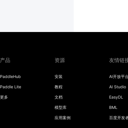
产品
资源
友情链
PaddleHub
安装
AI开放平
Paddle Lite
教程
AI Studio
更多
文档
EasyDL
模型库
BML
应用案例
百度开发