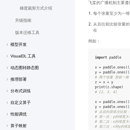
飞桨的广播机制主要遵
梯度裁剪方式介绍
每个张量至少为一维
升级指南
从后往前比较张量的
在
版本迁移工具
例如：
模型开发
VisualDL 工具
import
paddle
x
=
paddle
.
ones
((
动态图转静态图
y
=
paddle
.
ones
((
# 两个张量 形状一
推理部署
z
=
x
+
y
print
(
z
.
shape
)
分布式训练
# [2, 3, 4]
x
=
paddle
.
ones
((
自定义算子
y
=
paddle
.
ones
((
# 从后向前依次比较
性能调优
# 第一次：y的维度大
# 第二次：x的维度大
算子映射
# 第三次：x和y的维