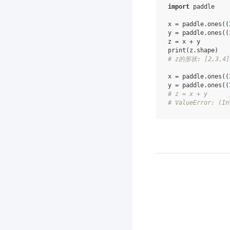
import
paddle
x
=
paddle
.
ones
((
y
=
paddle
.
ones
((
z
=
x
+
y
print
(
z
.
shape
)
# z的形状: [2,3,4]
x
=
paddle
.
ones
((
y
=
paddle
.
ones
((
# z = x + y
# ValueError: (In