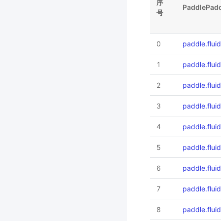
序
PaddlePadd
号
0
paddle.flui
1
paddle.flu
2
paddle.flui
3
paddle.flui
4
paddle.flui
5
paddle.flu
6
paddle.flu
7
paddle.flui
8
paddle.flui