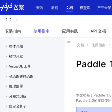
\u200E
安装
教程
文档
模型库
产品全景
2.2
安装指南
使用指南
应用实践
API 文档
文档
使用指南
整体介绍
模型开发
Paddle 
VisualDL 工具
动态图转静态图
推理部署
本文档基于Paddle 1
分布式训练
Paddle 2.0的接口使
自定义算子