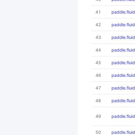
41
paddle.flui
42
paddle.flu
43
paddle.flu
44
paddle.flu
45
paddle.flu
46
paddle.flu
47
paddle.flui
48
paddle.flui
49
paddle.flui
50
paddle.flu