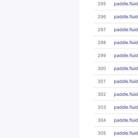
295
paddle.fluid
296
paddle.flui
297
paddle.fluid.
298
paddle.fluid
299
paddle.fluid
300
paddle.flui
301
paddle.fluid
302
paddle.flui
303
paddle.flui
304
paddle.flui
305
paddle.flui