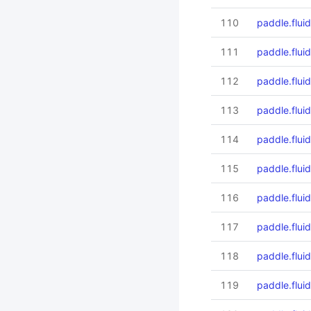
110
paddle.flui
111
paddle.flui
112
paddle.flui
113
paddle.fluid
114
paddle.fluid
115
paddle.fluid
116
paddle.fluid
117
paddle.flui
118
paddle.fluid
119
paddle.flui