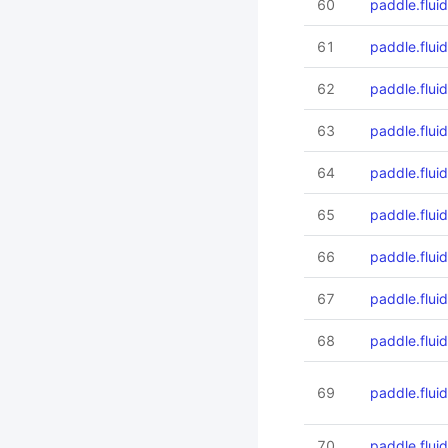
60
paddle.flui
61
paddle.flui
62
paddle.flu
63
paddle.flu
64
paddle.flu
65
paddle.flu
66
paddle.flui
67
paddle.flui
68
paddle.flui
69
paddle.flui
70
paddle.flui