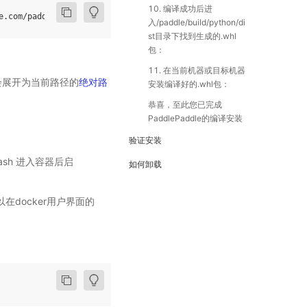
10. 编译成功后进
入/paddle/build/python/di
st目录下找到生成的.whl
包：
11. 在当前机器或目标机器
变量会展开为当前路径的
绝对路
安装编译好的.whl包：
恭喜，至此您已完成
PaddlePaddle的编译安装
验证安装
bash 进入容器后启
如何卸载
在docker用户界面的