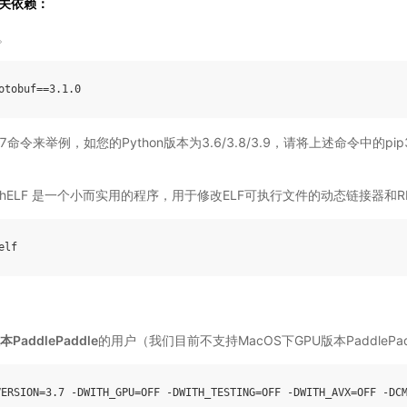
相关依赖：
0。
otobuf
==
3.1.0
.7命令来举例，如您的Python版本为3.6/3.8/3.9，请将上述命令中的pip
PatchELF 是一个小而实用的程序，用于修改ELF可执行文件的动态链接器和R
elf
本PaddlePaddle
的用户（我们目前不支持MacOS下GPU版本PaddlePa
VERSION
=
3.7
-
DWITH_GPU
=
OFF
-
DWITH_TESTING
=
OFF
-
DWITH_AVX
=
OFF
-
DC