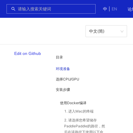
中
|
EN
论
中文(简)
Edit on Github
目录
环境准备
选择CPU/GPU
安装步骤
使用Docker编译
1. 进入Mac的终端
2. 请选择您希望储存
PaddlePaddle的路径，然
后在该路径下使用以下命