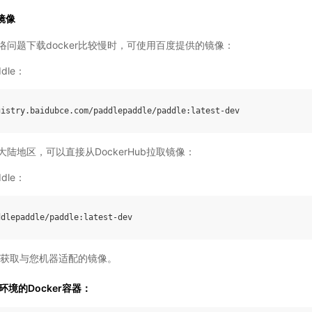
e镜像
问题下载docker比较慢时，可使用百度提供的镜像：
dle：
gistry
.
baidubce
.
com
/
paddlepaddle
/
paddle
:
latest
-
dev
陆地区，可以直接从DockerHub拉取镜像：
dle：
ddlepaddle
/
paddle
:
latest
-
dev
获取与您机器适配的镜像。
环境的Docker容器：