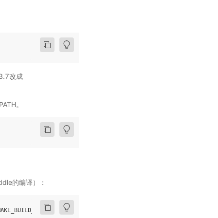
3.7改成
PATH。
ddle的编译）：
MAKE_BUILD_TYPE
=
Release