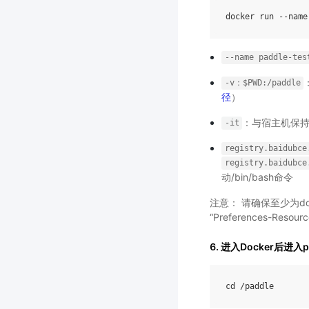
--name
paddle-tes
-v：$PWD:/paddle
径
）
：与宿主机保
-it
registry.baidubce
registry.baidubce
动/bin/bash命令
注意： 请确保至少为d
“Preferences-Re
6. 进入Docker后进入
cd
/
paddle