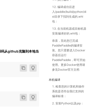
12. 编译成功后进
入/paddle/build/python/di
st目录下找到生成的.whl
包：
13. 在当前机器或目标机器
安装编译好的.whl包：
恭喜，至此您已完成
PaddlePaddle的编译安
装。您只需要进入Docker
源码从github克隆到本地当
容器后运行
PaddlePaddle，即可开始
使用。更多Docker使用请
参见Docker官方文档
本机编译
1. 检查您的计算机和操作
系统是否符合我们支持的
编译标准：
2. 安装Python以及pip：