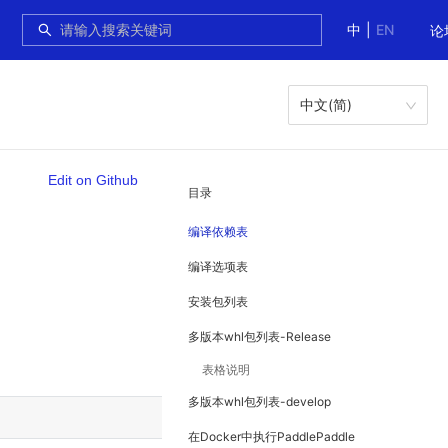
中
|
EN
论
中文(简)
Edit on Github
目录
编译依赖表
编译选项表
安装包列表
多版本whl包列表-Release
表格说明
多版本whl包列表-develop
在Docker中执行PaddlePaddle