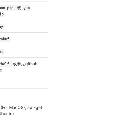
或
thon-pip
yum
ip
py
tobuf
el
或参见github
tchelf
档
r (For MacOS), apt-get
 Ubuntu)