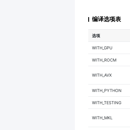
编译选项表
选项
WITH_GPU
WITH_ROCM
WITH_AVX
WITH_PYTHON
WITH_TESTING
WITH_MKL