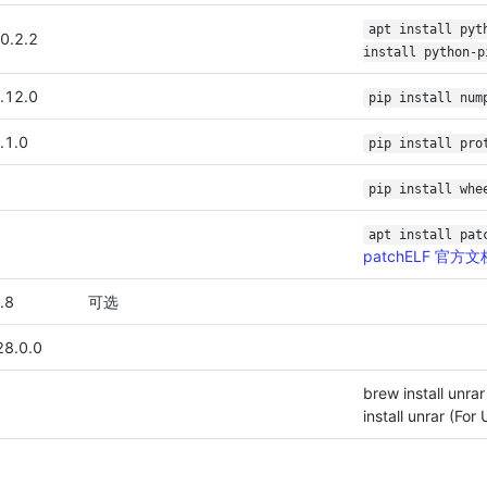
apt install py
0.2.2
install python-p
.12.0
pip install num
.1.0
pip install pro
pip install whe
apt install pa
patchELF 官方文
.8
可选
28.0.0
brew install unra
install unrar (For