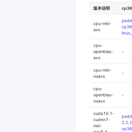
版本说明
cp3
padd
cpu-mkl-
cp36
avx
linux
cpu-
openblas-
-
avx
cpu-mkl-
-
noavx
cpu-
openblas-
-
noavx
cuda10.1-
padd
cudnn7-
2.2.
mkl-
cp3
gcc5.4-