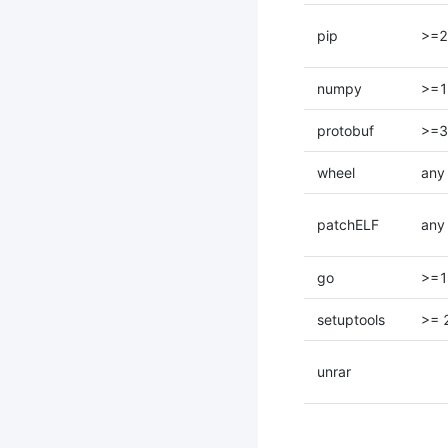
pip
>=2
numpy
>=1
protobuf
>=3
wheel
any
patchELF
any
go
>=1
setuptools
>= 
unrar