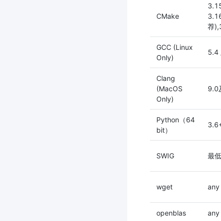
3.1
CMake
3.1
荐),
GCC (Linux
5.4 
Only)
Clang
(MacOS
9.
Only)
Python（64
3.6
bit）
SWIG
最低 
wget
any
openblas
any