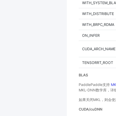
WITH_SYSTEM_BL
WITH_DISTRIBUTE
WITH_BRPC_RDMA
ON_INFER
CUDA_ARCH_NAME
TENSORRT_ROOT
BLAS
PaddlePaddle支持
MK
MKL-DNN数学库，详
如果关闭MKL，则会使用
CUDA/cuDNN