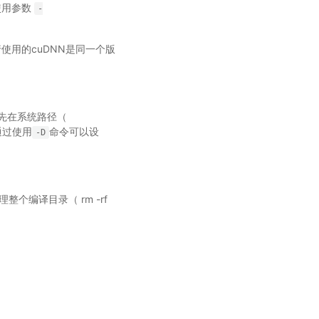
 使用参数
-
行使用的cuDNN是同一个版
，首先在系统路径（
通过使用
命令可以设
-D
个编译目录（ rm -rf