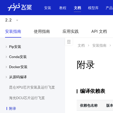
\u200E
安装
教程
文档
模型库
产品
2.2
安装指南
使用指南
应用实践
API 文档
文档
安装指南
Pip安装
Conda安装
附录
Docker安装
从源码编译
昆仑XPU芯片安装及运行飞桨
编译依赖表
海光DCU芯片运行飞桨
依赖包名称
版
附录