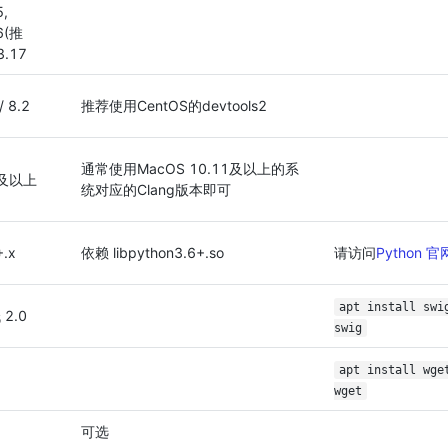
5,
6(推
3.17
/ 8.2
推荐使用CentOS的devtools2
通常使用MacOS 10.11及以上的系
0及以上
统对应的Clang版本即可
+.x
依赖 libpython3.6+.so
请访问
Python 官
apt install sw
2.0
swig
apt install wg
wget
可选