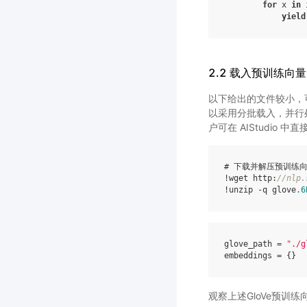
for
x
in
yield
2.2 载入预训练向量
以下给出的文件较小，
以采用分批载入，并行处理
户可在 AIStudio 
# 下载并解压预训练向
!wget http:
//nlp.
!unzip -q glove
.6
glove_path
=
"./g
embeddings
=
{}
观察上述GloVe预训