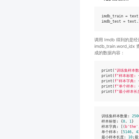
imdb_train
=
text
imdb_test
=
text
.
调用 Imdb 得到的是
imdb_train.wo
成的数据内容：
print
(
"训练集样本数
print
(
f
"样本标签: 
print
(
f
"样本字典: 
print
(
f
"单个样本: 
print
(
f
"最小样本长
训练集样本数量
:
250
样本标签
:
{
0
,
1
}
样本字典
:
[(
b
'the'
单个样本
:
[
5146
,
4
最小样本长度
:
10
;
最