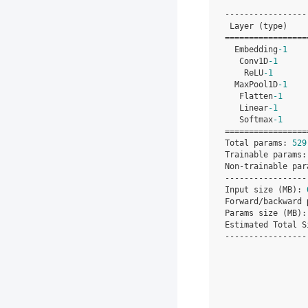
-----------------
Layer
(
type
)
=================
Embedding
-
1
Conv1D
-
1
ReLU
-
1
MaxPool1D
-
1
Flatten
-
1
Linear
-
1
Softmax
-
1
=================
Total
params
:
529
Trainable
params
:
Non
-
trainable
par
-----------------
Input
size
(
MB
):
Forward
/
backward
Params
size
(
MB
):
Estimated
Total
S
-----------------