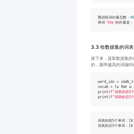
预训练词向量总数：
4
单词
'the'
的向量是：
3.3 给数据集的词
接下来，提取数据集的
的，频率越高的词编码
word_idx
=
imdb_t
vocab
=
[
w
for
w
print
(
f
"词表的前5
print
(
f
"词表的后5
词表的前5个单词：
[b
词表的后5个单词：
[b