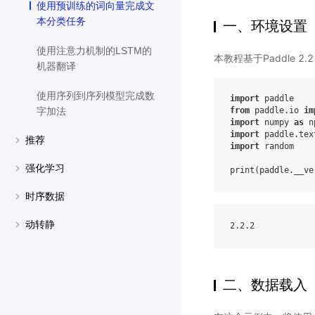
使用预训练的词向量完成文
本分类任务
一、环境设置
使用注意力机制的LSTM的
本教程基于Paddle 
机器翻译
使用序列到序列模型完成数
import
paddle
from
paddle.io
im
字加法
import
numpy
as
n
import
paddle.tex
推荐
import
random
强化学习
print
(
paddle
.
__ve
时序数据
动转静
2
.2
.2
二、数据载入