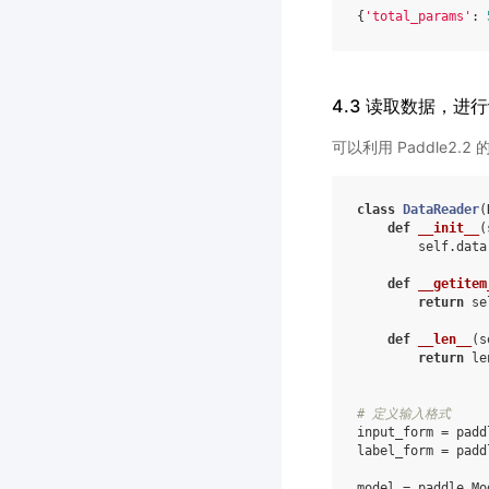
{
'total_params'
:
4.3 读取数据，进
可以利用 Paddle2
class
DataReader
(
def
__init__
(
self
.
data
def
__getitem
return
se
def
__len__
(
s
return
le
# 定义输入格式
input_form
=
padd
label_form
=
padd
model
=
paddle
.
Mo