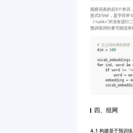
观察词表的后5个单词，
形式b’the’，是字符串’
（’<unk>’并没有
预训练词向量可能没有
# 定义词向量的维度
dim
=
100
vocab_embeddings
for
ind
,
word
in
if
word
!=
'<
word
=
wo
embedding
=
e
vocab_embeddi
四、组网
4.1 构建基于预训练