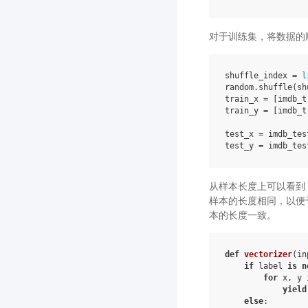
对于训练集，将数据的
shuffle_index
=
l
random
.
shuffle
(
sh
train_x
=
[
imdb_t
train_y
=
[
imdb_t
test_x
=
imdb_tes
test_y
=
imdb_tes
从样本长度上可以看到
样本的长度相同，以便
本的长度一致。
def
vectorizer
(
in
if
label
is
n
for
x
,
y
yield
else
: