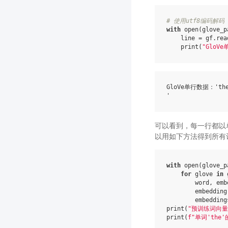
# 使用utf8编码解码
with
open
(
glove_p
line
=
gf
.
rea
print
(
"GloV
GloVe单行数据：'the -0
可以看到，每一行都以
以用如下方法得到所有
with
open
(
glove_p
for
glove
in
word
,
emb
embedding
embedding
print
(
"预训练词向
print
(
f
"单词'the