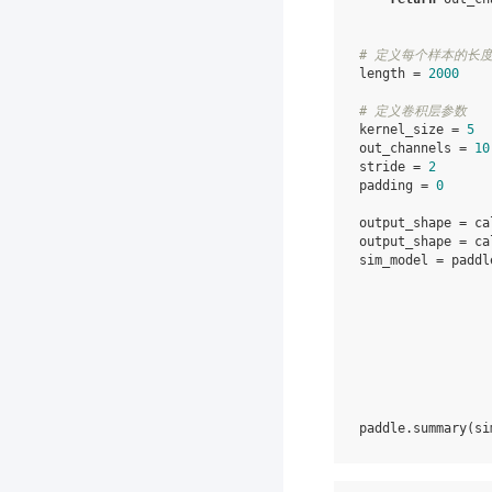
# 定义每个样本的长
length
=
2000
# 定义卷积层参数
kernel_size
=
5
out_channels
=
10
stride
=
2
padding
=
0
output_shape
=
ca
output_shape
=
ca
sim_model
=
paddl
paddle
.
summary
(
si