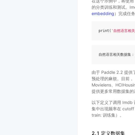
在这个示例中，将使用 Pa
的分类训练和测试。Imdb
embedding
）完成任
print
(
'自然语言相关
自然语言相关数据集：
由于 Paddle 2.
预处理的麻烦。目前， Pad
Movielens、HCIHou
提供更多常用数据集的
以下定义了调用 Imd
集中出现频率在 cuto
train: 训练集）。
2.1 定义数据集