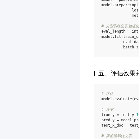
model
.
prepare
(
opt
los
met
# 分割训练集和验证
eval_length
=
int
model
.
fit
(
train_d
eval_da
batch_s
五、评估效果
# 评估
model
.
evaluate
(
ev
# 预测
true_y
=
test_y
[
1
pred_y
=
model
.
pr
test_x_doc
=
test
# 标签编码转文字