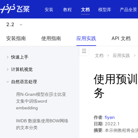
\u200E
安装
教程
文档
模型库
产品全景
2.2
安装指南
使用指南
应用实践
API 文档
文档
应用实践
快速上手
计算机视觉
使用预训
自然语言处理
务
用N-Gram模型在莎士比亚
文集中训练word
embedding
作者
:
fiyen
IMDB 数据集使用BOW网络
日期
: 2022.1
的文本分类
摘要
: 本示例教程将