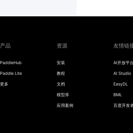
产品
资源
友情链
PaddleHub
安装
AI开放平
Paddle Lite
教程
AI Studio
更多
文档
EasyDL
模型库
BML
应用案例
百度开发