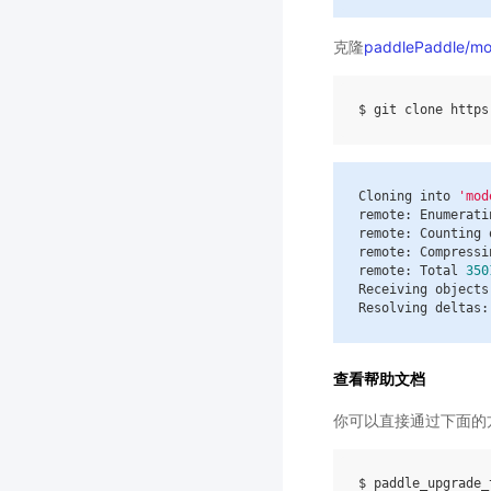
克隆
paddlePaddle/mo
$ git clone https
Cloning
into
'mod
remote
:
Enumerati
remote
:
Counting
remote
:
Compressi
remote
:
Total
350
Receiving
objects
Resolving
deltas
:
查看帮助文档
你可以直接通过下面的