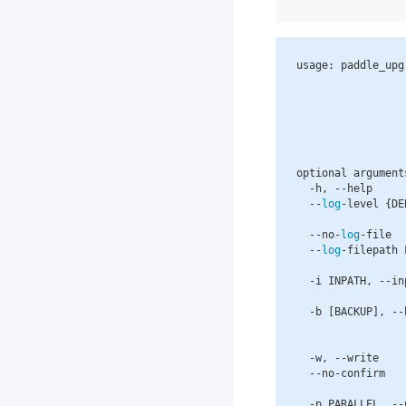
usage
:
paddle_upg
optional
argument
-
h
,
--
help
--
log
-
level
{
DE
--
no
-
log
-
file
--
log
-
filepath
-
i
INPATH
,
--
in
-
b
[
BACKUP
],
--
-
w
,
--
write
--
no
-
confirm
-
p
PARALLEL
,
--