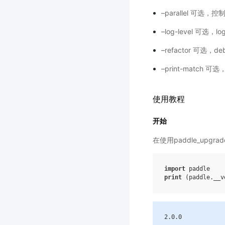
–parallel 可
–log-level 可选，l
–refactor 可选，
–print-match 
使用教程
开始
在使用paddle_upgra
import
paddle
print
(
paddle
.
__v
2
.0
.0