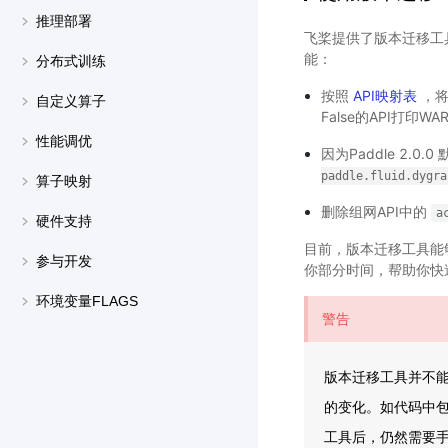
推理部署
飞桨提供了版本迁移工具，该
能：
分布式训练
按照
API映射表
，将转
自定义算子
False的API打印
性能调优
因为Paddle 2
paddle.fluid.dygra
算子映射
删除组网API中的
a
硬件支持
目前，版本迁移工具能
参与开发
你部分时间，帮助你快
环境变量FLAGS
警告
版本迁移工具并不能
的变化。如代码中包含
工具后，仍然需要