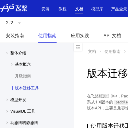
\u200E
安装
教程
文档
模型库
产品全景
2.2
安装指南
使用指南
应用实践
API 文档
文档
使用指南
整体介绍
基本概念
版本迁移
升级指南
版本迁移工具
在飞桨框架2.0中，Pa
模型开发
系从1.X版本的
paddle
版本API，主要是兼容
VisualDL 工具
动态图转静态图
使用版本迁移工具