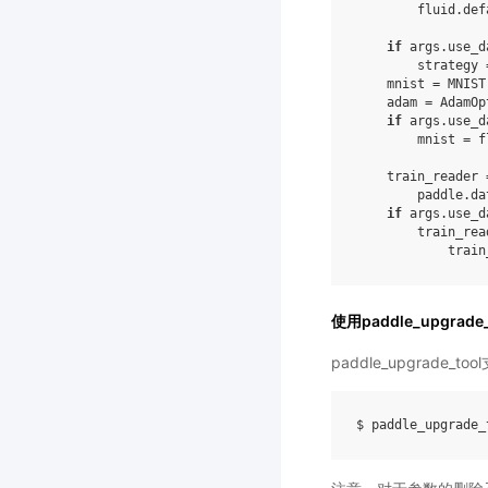
fluid
.
def
if
args
.
use_d
strategy
mnist
=
MNIST
adam
=
AdamOp
if
args
.
use_d
mnist
=
f
train_reader
paddle
.
da
if
args
.
use_d
train_rea
train
使用paddle_upgrad
paddle_upgra