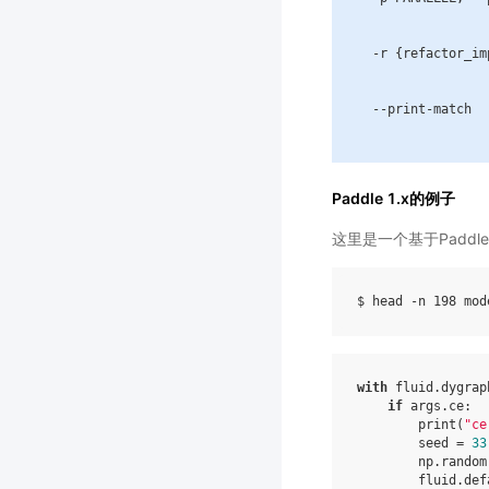
-
r
{
refactor_im
--
print
-
match
Paddle 1.x的例子
这里是一个基于Paddl
with
fluid
.
dygrap
if
args
.
ce
:
print
(
"ce
seed
=
33
np
.
random
fluid
.
def