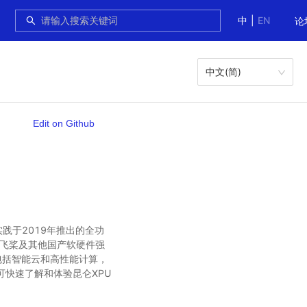
中
|
EN
论
中文(简)
Edit on Github
技术实践于2019年推出的全功
与飞桨及其他国产软硬件强
包括智能云和高性能计算，
可快速了解和体验昆仑XPU