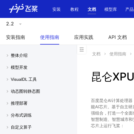
\u200E
安装
教程
文档
模型库
产品
2.2
安装指南
使用指南
应用实践
API 文档
文档
使用指南
整体介绍
模型开发
昆仑XP
VisualDL 工具
动态图转静态图
百度昆仑AI计算处理器（Ba
推理部署
能AI芯片。基于自主
强组合，打造一个全面
分布式训练
智慧制造、智慧城市和
芯片上运行飞桨：
自定义算子