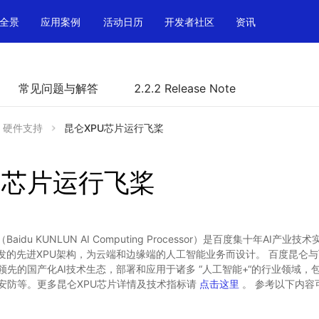
全景
应用案例
活动日历
开发者社区
资讯
常见问题与解答
2.2.2 Release Note
硬件支持
昆仑XPU芯片运行飞桨
U芯片运行飞桨
idu KUNLUN AI Computing Processor）是百度集十年AI产业
研发的先进XPU架构，为云端和边缘端的人工智能业务而设计。 百度昆仑
领先的国产化AI技术生态，部署和应用于诸多 “人工智能+“的行业领域，
安防等。更多昆仑XPU芯片详情及技术指标请
点击这里
。 参考以下内容