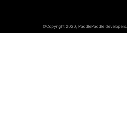
©Copyright 2020, PaddlePaddle developers