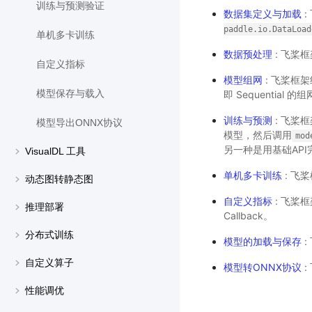
训练与预测验证
数据集定义与加载
:
paddle.io.DataLoad
单机多卡训练
数据预处理
: 飞桨
自定义指标
模型组网
: 飞桨框
模型保存与载入
即 Sequential 的
训练与预测
: 飞桨
模型导出ONNX协议
模型，然后调用
mod
另一种是用基础AP
VisualDL 工具
单机多卡训练
: 飞
动态图转静态图
自定义指标
: 飞桨
推理部署
Callback。
分布式训练
模型的加载与保存
:
自定义算子
模型转ONNX协议
:
性能调优