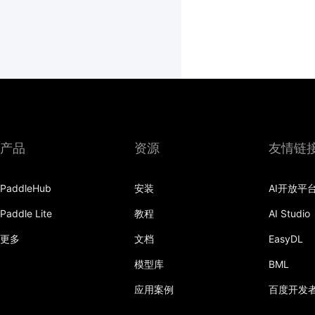
产品
资源
友情链
PaddleHub
安装
AI开放平
Paddle Lite
教程
AI Studio
更多
文档
EasyDL
模型库
BML
应用案例
百度开发