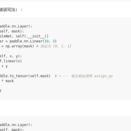
错误写法）：
addle
.
nn
.
Layer
):
self
,
mask
):
pleNet
,
self
)
.
__init__
()
ar
=
paddle
.
nn
.
Linear
(
10
,
3
)
=
np
.
array
(
mask
)
# 假设为 [0, 1, 1]
elf
,
x
,
y
):
f
.
linear
(
x
)
+
y
ddle
.
to_tensor
(
self
.
mask
)
# <---- 每次都会调用 assign_op
*
mask
t
addle
.
nn
.
Layer
):
self
,
mask
):