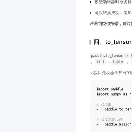
模型动转静时报各种
可以转换成功，但
若遇到类似报错，建议
四、to_tenso
paddle.to_tensor()
，
，
，
list
tuple
此接口是动态图独有的
import
paddle
import
numpy
as
n
# 动态图
x
=
paddle
.
to_ten
# 动转静后代码
x
=
paddle
.
assign