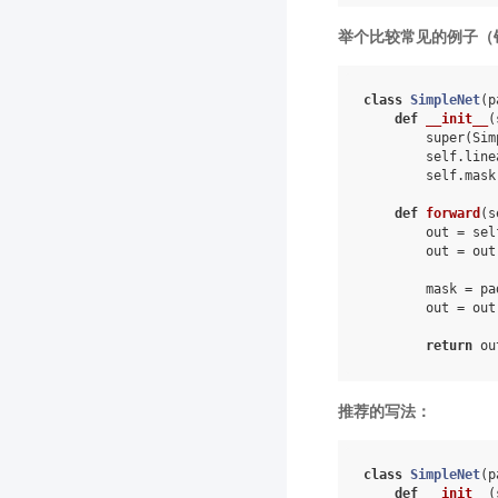
举个比较常见的例子（
class
SimpleNet
(
p
def
__init__
(
super
(
Sim
self
.
line
self
.
mask
def
forward
(
s
out
=
sel
out
=
out
mask
=
pa
out
=
out
return
ou
推荐的写法：
class
SimpleNet
(
p
def
__init__
(