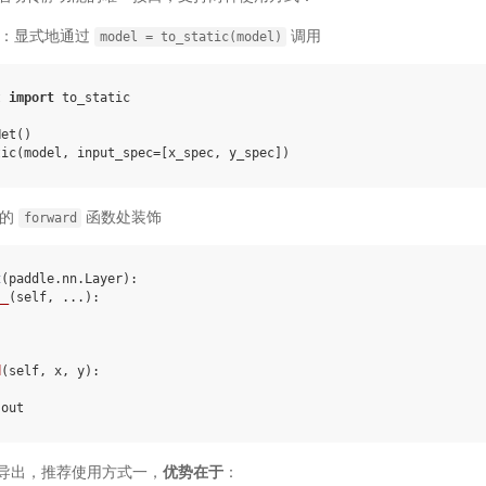
：显式地通过
调用
model
=
to_static(model)
t
import
to_static
Net
()
tic
(
model
,
input_spec
=
[
x_spec
,
y_spec
])
码的
函数处装饰
forward
t
(
paddle
.
nn
.
Layer
):
__
(
self
,
...
):
d
(
self
,
x
,
y
):
out
导出，推荐使用方式一，
优势在于
：