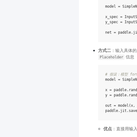
model
=
Simple
x_spec
=
Input
y_spec
=
Input
net
=
paddle
.
j
方式二
：输入具体
信息
Placeholder
# 假设：模型 for
model
=
Simple
x
=
paddle
.
ran
y
=
paddle
.
ran
out
=
model
(
x
,
paddle
.
jit
.
sav
优点
：直接用输