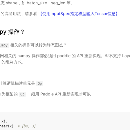
shape，如 batch_size，seq_len 等。
 接口的高阶用法，请参看
【使用InputSpec指定模型输入Tensor信息】
py 操作？
相关的操作可以转为静态图么？
umpy
关的 numpy 操作都必须用 paddle 的 API 重新实现。即不支持 Layer
ayer 的组网方式。
计算逻辑描述单元是
Op
别为框架的
，须用 Paddle API 重新实现才可以
Op
x
):
near
(
x
)
# [bs, 3]