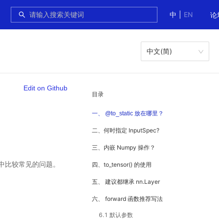
中
|
EN
论
中文(简)
Edit on Github
目录
一、 @to_static 放在哪里？
二、何时指定 InputSpec?
三、内嵌 Numpy 操作？
中比较常见的问题。
四、to_tensor() 的使用
五、 建议都继承 nn.Layer
六、 forward 函数推荐写法
6.1 默认参数