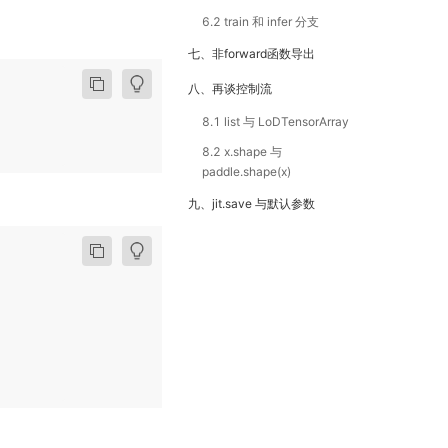
6.2 train 和 infer 分支
七、非forward函数导出
八、再谈控制流
8.1 list 与 LoDTensorArray
8.2 x.shape 与
paddle.shape(x)
九、jit.save 与默认参数