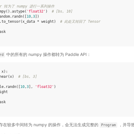
or 转为了 numpy 进行一系列操作
mpy
()
.
astype
(
'float32'
)
# [bs, 10]
andom
.
randn
([
10
,
3
])
.
to_tensor
(
x_data
*
weight
)
# 此处又转回了 Tensor
ask
中的所有的 numpy 操作都转为 Paddle API：
rd
x
):
near
(
x
)
# [bs, 3]
le
.
randn
([
10
,
3
],
'float32'
)
ight
ask
在较多中间转为 numpy 的操作，会无法生成完整的
，并导
Program