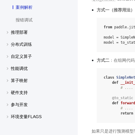
案例解析
方式一（推荐用法）
报错调试
from
paddle.ji
推理部署
model
=
Simple
model
=
to_sta
分布式训练
自定义算子
方式二
：在组网代
性能调优
class
SimpleNe
算子映射
def
__init
# ....
硬件支持
@to_static
def
forwar
参与开发
# ....
return
环境变量FLAGS
如果只是进行预测模型