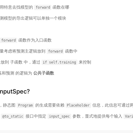
不用特意去找模型的
函数在哪
forward
测模型的导出逻辑可以单独一个模块
函数作为入口函数
forward
尽量考虑将预测主逻辑放到
函数中
forward
放到 子函数 中，通过
来控制
if
self.training
练和预测 的逻辑为
公共子函数
putSpec?
，静态图
的生成需要依赖
信息，此信息可通过
Program
Placeholder
在
接口中指定
参数，显式地提供每个输入
@to_static
input_spec
Var