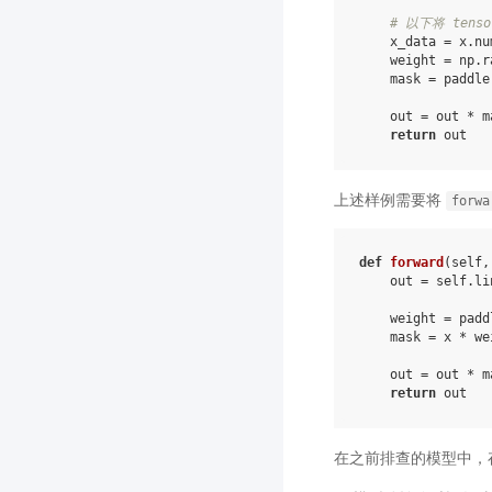
# 以下将 tens
x_data
=
x
.
nu
weight
=
np
.
r
mask
=
paddle
out
=
out
*
m
return
out
上述样例需要将
forwa
def
forward
(
self
,
out
=
self
.
li
weight
=
padd
mask
=
x
*
we
out
=
out
*
m
return
out
在之前排查的模型中，存