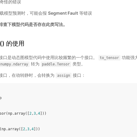
奇怪的错误
加载模型预测时，可能会报
Segment Fault
等错误
排查下模型代码是否存在此类写法。
r() 的使用
接口是动态图模型代码中使用比较频繁的一个接口。
功能强
to_tensor
转为
类型。
numpy.ndarray
paddle.Tensor
接口，在动转静时，会转换为
接口：
assign
p
sor
(
np
.
array
([
2
,
3
,
4
]))
(
np
.
array
([
2
,
3
,
4
]))