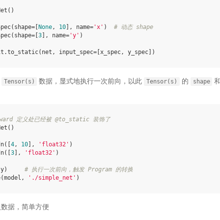
Net
()
Spec
(
shape
=
[
None
,
10
],
name
=
'x'
)
# 动态 shape
Spec
(
shape
=
[
3
],
name
=
'y'
)
it
.
to_static
(
net
,
input_spec
=
[
x_spec
,
y_spec
])
的
数据，显式地执行一次前向，以此
的
Tensor(s)
Tensor(s)
shape
ward 定义处已经被 @to_static 装饰了
Net
()
dn
([
4
,
10
],
'float32'
)
dn
([
3
],
'float32'
)
y
)
# 执行一次前向，触发 Program 的转换
e
(
model
,
'./simple_net'
)
入数据，简单方便