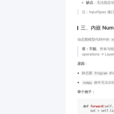
缺点
：无法指定动态 
注：InputSpec
三、内嵌 Num
动态图模型代码中的
n
答：不能
。所有与组网相
operations → L
原因
：
静态图
的
Program
操作无法识
numpy
举个例子：
def
forward
(
self
,
out
=
self
.
li