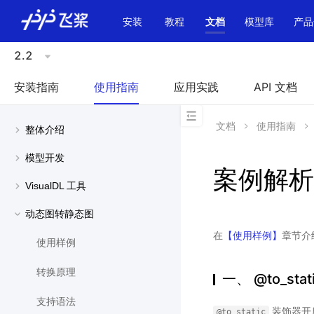
\u200E
安装
教程
文档
模型库
产品
2.2
安装指南
使用指南
应用实践
API 文档
文档
使用指南
整体介绍
模型开发
案例解析
VisualDL 工具
动态图转静态图
在
【使用样例】
章节介
使用样例
转换原理
一、 @to_st
支持语法
装饰器开
@to_static