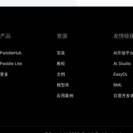
产品
资源
友情链
PaddleHub
安装
AI开放平
Paddle Lite
教程
AI Studio
更多
文档
EasyDL
模型库
BML
应用案例
百度开发