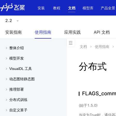
\u200E
安装
教程
文档
模型库
产品全景
2.2
安装指南
使用指南
应用实践
API 文档
文档
使用指南
整体介绍
模型开发
分布式
VisualDL 工具
动态图转静态图
推理部署
FLAGS_commu
分布式训练
(始于1.5.0)
自定义算子
当设为True时，通信