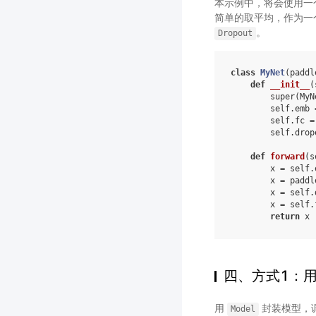
本示例中，将会使用一个
简单的取平均，作为一
。
Dropout
class
MyNet
(
paddl
def
__init__
(
super
(
MyN
self
.
emb
self
.
fc
=
self
.
drop
def
forward
(
s
x
=
self
.
x
=
paddl
x
=
self
.
x
=
self
.
return
x
四、方式1：用
用
封装模型，
Model