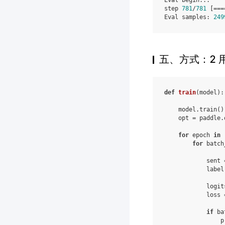
Eval
begin
...
step
781
/
781
[
===
Eval
samples
:
249
五、方式：2 
def
train
(
model
):
model
.
train
()
opt
=
paddle
.
for
epoch
in
for
batch
sent
label
logit
loss
if
ba
p