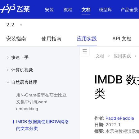
\u200E
安装
教程
文档
模型库
产品全景
2.2
安装指南
使用指南
应用实践
API 文档
文档
应用实践
快速上手
计算机视觉
IMDB
自然语言处理
类
用N-Gram模型在莎士比亚
文集中训练word
embedding
作者:
PaddlePaddle
IMDB 数据集使用BOW网络
日期:
2022.1
的文本分类
摘要:
本示例教程演示如