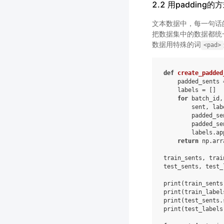
2.2 用padding
文本数据中，每一句话
把数据集中的数据都统
数据用特殊的词
<pad>
def
create_padded
padded_sents
labels
=
[]
for
batch_id
,
sent
,
lab
padded_se
padded_se
labels
.
ap
return
np
.
arr
train_sents
,
trai
test_sents
,
test_
print
(
train_sents
print
(
train_label
print
(
test_sents
.
print
(
test_labels