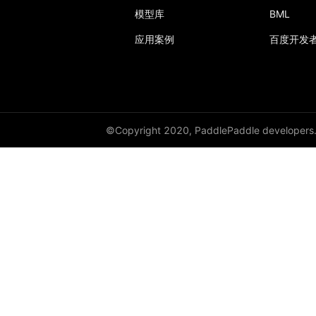
模型库
BML
应用案例
百度开发
©Copyright 2020, PaddlePaddle developers