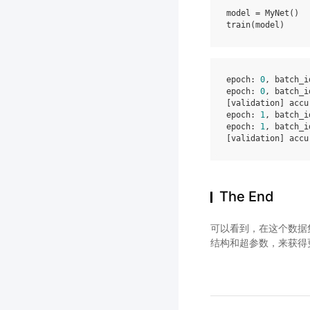
model
=
MyNet
()
train
(
model
)
epoch
:
0
,
batch_i
epoch
:
0
,
batch_i
[
validation
]
accu
epoch
:
1
,
batch_i
epoch
:
1
,
batch_i
[
validation
]
accu
The End
可以看到，在这个数据
结构和超参数，来获得