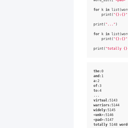
word_dict
[
'<pad>'
for
k
in
list
(
wor
print
(
"
{}
:
{}
"
print
(
"..."
)
for
k
in
list
(
wor
print
(
"
{}
:
{}
"
print
(
"totally 
{}
the
:
0
and
:
1
a
:
2
of
:
3
to
:
4
...
virtual
:
5143
warriors
:
5144
widely
:
5145
<
unk
>
:
5146
<
pad
>
:
5147
totally
5148
word