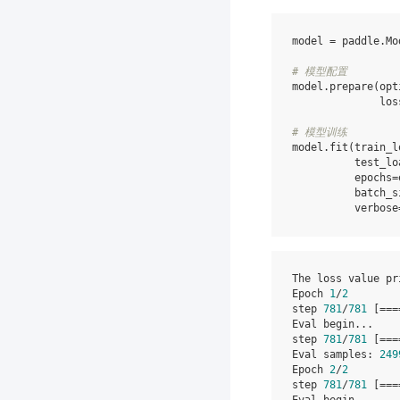
model
=
paddle
.
Mo
# 模型配置
model
.
prepare
(
opt
los
# 模型训练
model
.
fit
(
train_l
test_lo
epochs
=
batch_s
verbose
The
loss
value
pr
Epoch
1
/
2
step
781
/
781
[
===
Eval
begin
...
step
781
/
781
[
===
Eval
samples
:
249
Epoch
2
/
2
step
781
/
781
[
===