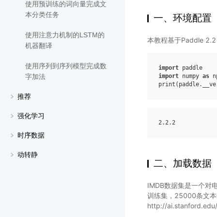
使用预训练的词向量完成文
本分类任务
一、环境配置
使用注意力机制的LSTM的
本教程基于Paddle 
机器翻译
使用序列到序列模型完成数
import
paddle
import
numpy
as
n
字加法
print
(
paddle
.
__ve
推荐
强化学习
2
.2
.2
时序数据
动转静
二、加载数据
IMDB数据集是一个对
训练集，25000条文
http://ai.stanford.ed