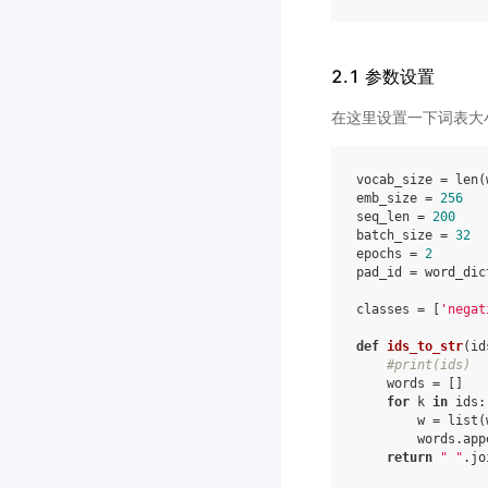
2.1 参数设置
在这里设置一下词表大
vocab_size
=
len
(
emb_size
=
256
seq_len
=
200
batch_size
=
32
epochs
=
2
pad_id
=
word_dic
classes
=
[
'negat
def
ids_to_str
(
id
#print(ids)
words
=
[]
for
k
in
ids
:
w
=
list
(
words
.
app
return
" "
.
jo