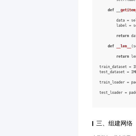
def
__getitem
data
=
se
label
=
s
return
da
def
__len__
(
s
return
le
train_dataset
=
I
test_dataset
=
IM
train_loader
=
pa
test_loader
=
pad
三、组建网络