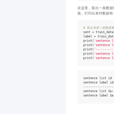
在这里，取出一条数据
值，打印出来对数据有
# 取出来第一条数据
sent
=
train_data
label
=
train_dat
print
(
'sentence l
print
(
'sentence l
print
(
'----------
print
(
'sentence l
print
(
'sentence l
sentence
list
id
sentence
label
id
-----------------
sentence
list
is
:
sentence
label
is