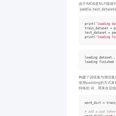
由于IMDB是NLP领
paddle.text.dataset
print
(
'loading da
train_dataset
=
p
test_dataset
=
pa
print
(
'loading fi
loading
dataset
..
loading
finished
构建了训练集与测试集
使用padding的方
特殊的
词，用来在后续
word_dict
=
train
# add a pad token