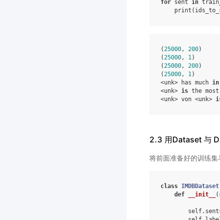
for
sent
in
train
print
(
ids_to_
(
25000
,
200
)
(
25000
,
1
)
(
25000
,
200
)
(
25000
,
1
)
<
unk
>
has
much
in
<
unk
>
is
the
most
<
unk
>
von
<
unk
>
i
2.3 用Dataset 与 
将前面准备好的训练集与测
class
IMDBDataset
def
__init__
(
self
.
sent
self
.
labe