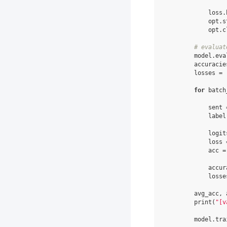
loss
.
opt
.
s
opt
.
c
# evaluat
model
.
eva
accuracie
losses
=
for
batch
sent
label
logit
loss
acc
=
accur
losse
avg_acc
,
print
(
"[v
model
.
tra