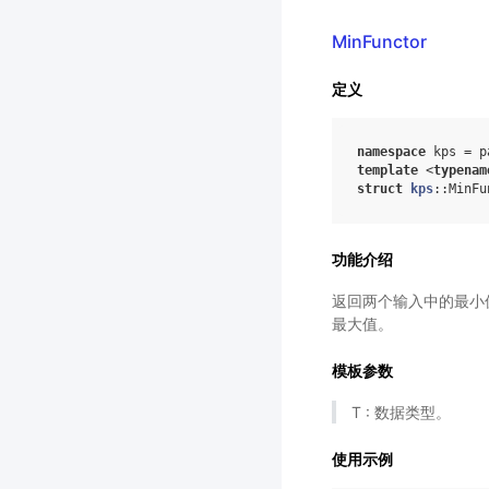
MinFunctor
定义
namespace
kps
=
p
template
<
typenam
struct
kps
:
:
MinFu
功能介绍
返回两个输入中的最小值。M
最大值。
模板参数
T : 数据类型。
使用示例