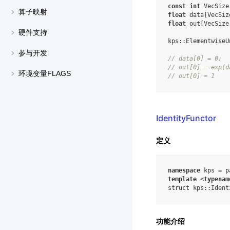
const
int
VecSize
算子映射
float
data
[
VecSiz
float
out
[
VecSize
硬件支持
kps
::
ElementwiseU
参与开发
//
data
[
0
]
=
0
;
//
out
[
0
]
=
exp
(
d
环境变量FLAGS
//
out
[
0
]
=
1
IdentityFunctor
定义
namespace
kps
=
p
template
<
typenam
struct
kps
::
Ident
功能介绍