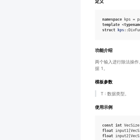
定义
namespace
kps
=
p
template
<
typenam
struct
kps
:
:
DivFu
功能介绍
两个输入进行除法操作。Di
据 1。
模板参数
T : 数据类型。
使用示例
const
int
VecSize
float
input1
[
VecS
float
input2
[
VecS