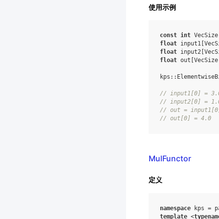
使用示例
const
int
VecSize
float
input1
[
VecS
float
input2
[
VecS
float
out
[
VecSize
kps
::
ElementwiseB
//
input1
[
0
]
=
3.
//
input2
[
0
]
=
1.
//
out
=
input1
[
0
//
out
[
0
]
=
4.0
MulFunctor
定义
namespace
kps
=
p
template
<
typenam