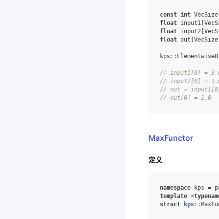
const
int
 VecSize
float
float
float
 out[VecSize]
kps::ElementwiseB
// input1[0] = 3.
// input2[0] = 1.
// out = input1[0
// out[0] = 1.0
MaxFunctor
定义
namespace
kps
=
p
template
<
typenam
struct
kps
:
:
MaxFu