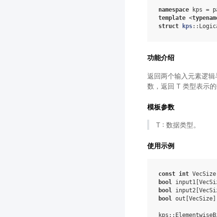
namespace
kps
=
p
template
<
typenam
struct
kps
:
:
Logic
功能介绍
返回两个输入元素逻辑与操作后
数，返回 T 类型表示的数
模板参数
T : 数据类型。
使用示例
const
int
VecSize
bool
input1
[
VecSi
bool
input2
[
VecSi
bool
out
[
VecSize
]
kps
::
ElementwiseB