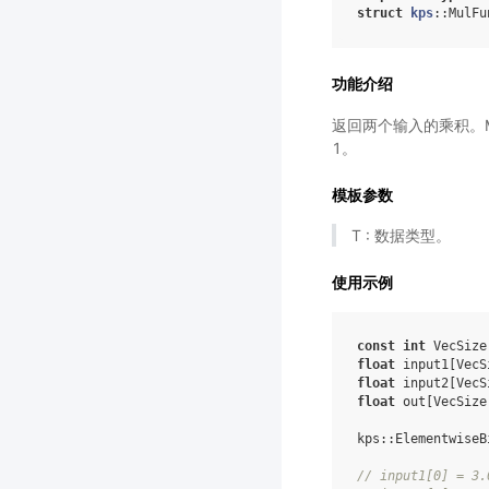
struct
kps
:
:
MulFu
功能介绍
返回两个输入的乘积。Mul
1。
模板参数
T : 数据类型。
使用示例
const
int
VecSize
float
input1
[
VecS
float
input2
[
VecS
float
out
[
VecSize
kps
::
ElementwiseB
//
input1
[
0
]
=
3.