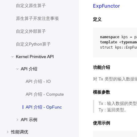
ExpFunctor
自定义原生算子
原生算子开发注意事项
定义
自定义外部算子
namespace
kps
=
p
template
<
typenam
自定义Python算子
struct
kps
::
ExpFu
Kernel Primitive API
功能介绍
API 介绍
对 Tx 类型的输入数据
API 介绍 - IO
模板参数
API 介绍 - Compute
Tx : 输入数据的类
API 介绍 - OpFunc
Ty : 返回类型。
API 示例
使用示例
性能调优