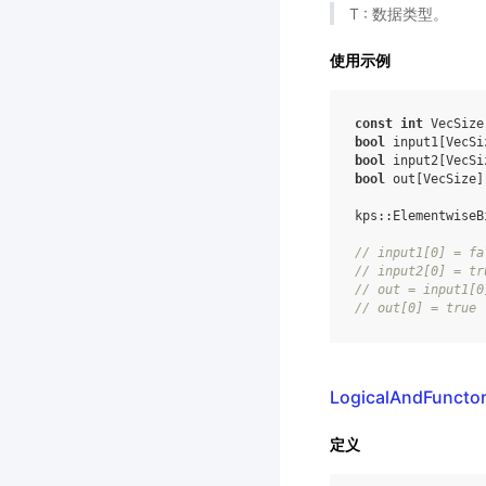
T : 数据类型。
使用示例
const
int
VecSize
bool
input1
[
VecSi
bool
input2
[
VecSi
bool
out
[
VecSize
]
kps
::
ElementwiseB
//
input1
[
0
]
=
fa
//
input2
[
0
]
=
tr
//
out
=
input1
[
0
//
out
[
0
]
=
true
LogicalAndFuncto
定义