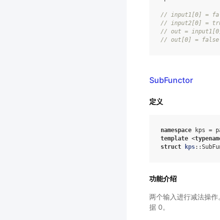
//
input1
[
0
]
=
fa
//
input2
[
0
]
=
tr
//
out
=
input1
[
0
//
out
[
0
]
=
false
SubFunctor
定义
namespace
kps
=
p
template
<
typenam
struct
kps
:
:
SubFu
功能介绍
两个输入进行减法操作。Su
据 0。