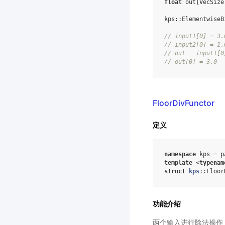
float
out
[
VecSize
kps
::
ElementwiseB
//
input1
[
0
]
=
3.
//
input2
[
0
]
=
1.
//
out
=
input1
[
0
//
out
[
0
]
=
3.0
FloorDivFunctor
定义
namespace
kps
=
p
template
<
typenam
struct
kps
:
:
Floor
功能介绍
两个输入进行除法操作，返回整