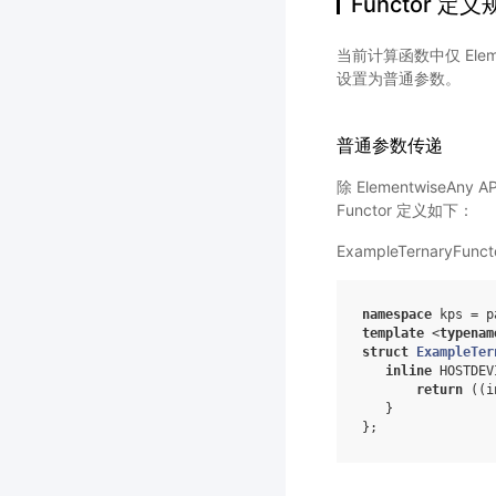
Functor 定
当前计算函数中仅 Eleme
设置为普通参数。
普通参数传递
除 ElementwiseA
Functor 定义如下：
ExampleTernaryFunct
namespace
kps
=
p
template
<
typenam
struct
ExampleTer
inline
HOSTDEV
return
((
i
}
};