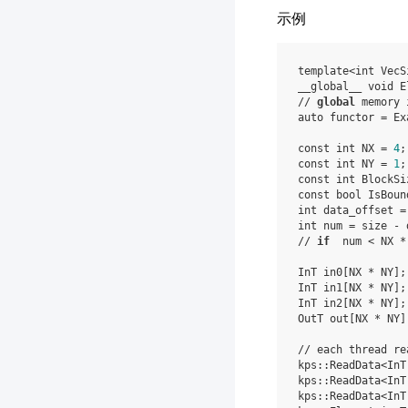
示例
template
<
int
VecS
__global__
void
E
//
global
memory
auto
functor
=
Ex
const
int
NX
=
4
;
const
int
NY
=
1
;
const
int
BlockSi
const
bool
IsBoun
int
data_offset
=
int
num
=
size
-
//
if
num
<
NX
*
InT
in0
[
NX
*
NY
];
InT
in1
[
NX
*
NY
];
InT
in2
[
NX
*
NY
];
OutT
out
[
NX
*
NY
]
//
each
thread
re
kps
::
ReadData
<
InT
kps
::
ReadData
<
InT
kps
::
ReadData
<
InT