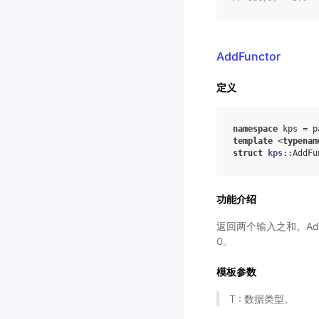
AddFunctor
定义
namespace
kps
=
p
template
<
typenam
struct
kps
:
:
AddFu
功能介绍
返回两个输入之和。AddF
0。
模板参数
T : 数据类型。