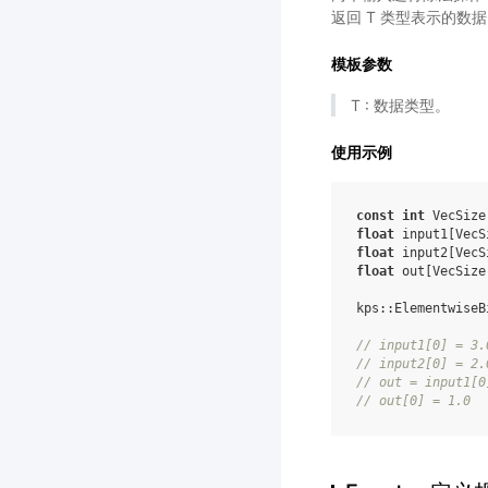
返回 T 类型表示的数据
模板参数
T : 数据类型。
使用示例
const
int
VecSize
float
input1
[
VecS
float
input2
[
VecS
float
out
[
VecSize
kps
::
ElementwiseB
//
input1
[
0
]
=
3.
//
input2
[
0
]
=
2.
//
out
=
input1
[
0
//
out
[
0
]
=
1.0