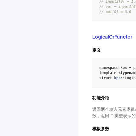
//
input2
[
0
]
=
1.
//
out
=
input1
[
0
//
out
[
0
]
=
3.0
LogicalOrFunctor
定义
namespace
kps
=
p
template
<
typenam
struct
kps
:
:
Logic
功能介绍
返回两个输入元素逻辑或操作后
数，返回 T 类型表示的数
模板参数