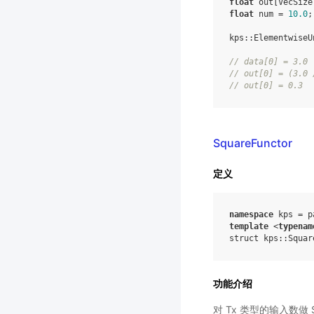
float
out
[
VecSize
float
num
=
10.0
;
kps
::
ElementwiseU
//
data
[
0
]
=
3.0
//
out
[
0
]
=
(
3.0
//
out
[
0
]
=
0.3
SquareFunctor
定义
namespace
kps
=
p
template
<
typenam
struct
kps
::
Squar
功能介绍
对 Tx 类型的输入数做 