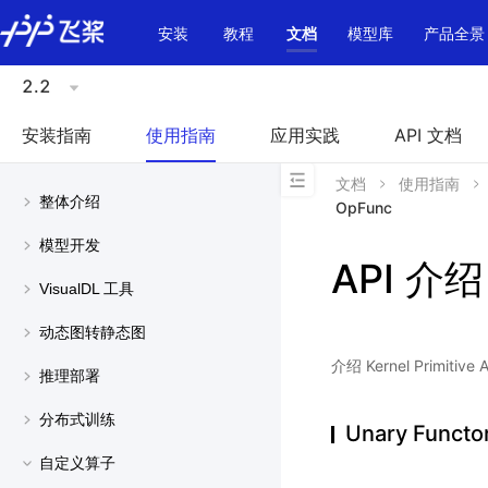
\u200E
安装
教程
文档
模型库
产品全景
2.2
安装指南
使用指南
应用实践
API 文档
文档
使用指南
整体介绍
OpFunc
模型开发
API 介绍
VisualDL 工具
动态图转静态图
介绍 Kernel Primit
推理部署
分布式训练
Unary Functo
自定义算子