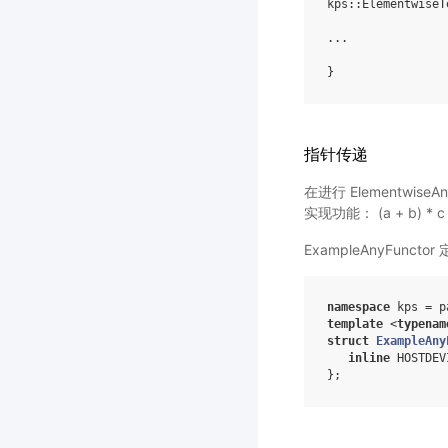
kps
::
ElementwiseT
...
}
指针传递
在进行 Elementwis
实现功能： (a + b) * 
ExampleAnyFunctor 
namespace
kps
=
p
template
<
typenam
struct
ExampleAny
inline
HOSTDEV
};