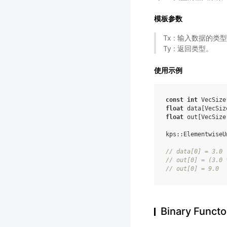
模板参数
Tx : 输入数据的类
Ty : 返回类型。
使用示例
const
int
VecSize
float
data
[
VecSiz
float
out
[
VecSize
kps
::
ElementwiseU
//
data
[
0
]
=
3.0
//
out
[
0
]
=
(
3.0
//
out
[
0
]
=
9.0
Binary Functo