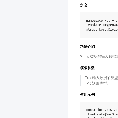
定义
namespace
kps
=
p
template
<
typenam
struct
kps
::
Divid
功能介绍
将 Tx 类型的输入数据
模板参数
Tx : 输入数据的类
Ty : 返回类型。
使用示例
const
int
VecSize
float
data
[
VecSiz