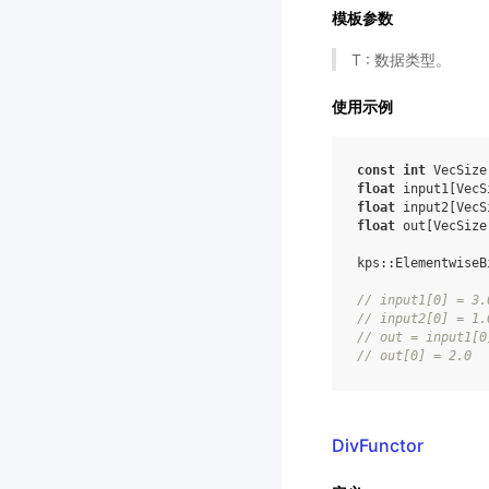
模板参数
T : 数据类型。
使用示例
const
int
VecSize
float
input1
[
VecS
float
input2
[
VecS
float
out
[
VecSize
kps
::
ElementwiseB
//
input1
[
0
]
=
3.
//
input2
[
0
]
=
1.
//
out
=
input1
[
0
//
out
[
0
]
=
2.0
DivFunctor