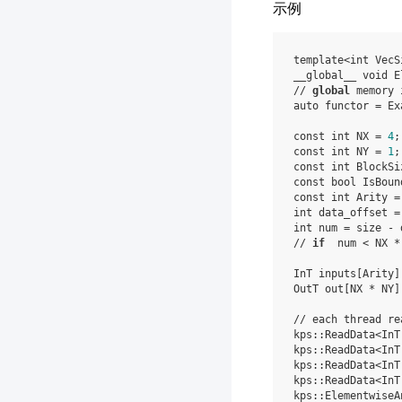
示例
template
<
int
VecS
__global__
void
E
//
global
memory
auto
functor
=
Ex
const
int
NX
=
4
;
const
int
NY
=
1
;
const
int
BlockSi
const
bool
IsBoun
const
int
Arity
=
int
data_offset
=
int
num
=
size
-
//
if
num
<
NX
*
InT
inputs
[
Arity
]
OutT
out
[
NX
*
NY
]
//
each
thread
re
kps
::
ReadData
<
InT
kps
::
ReadData
<
InT
kps
::
ReadData
<
InT
kps
::
ReadData
<
InT
kps
::
ElementwiseA