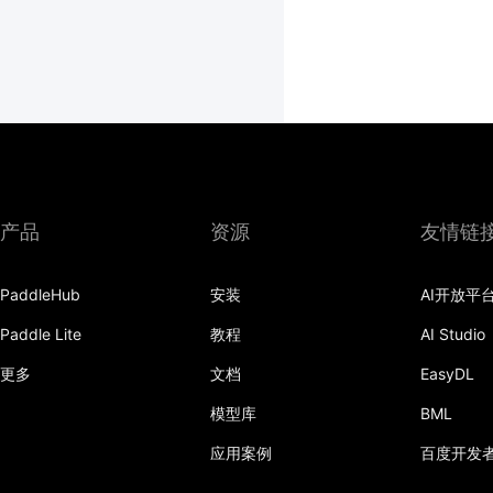
产品
资源
友情链
PaddleHub
安装
AI开放平
Paddle Lite
教程
AI Studio
更多
文档
EasyDL
模型库
BML
应用案例
百度开发