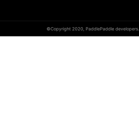
©Copyright 2020, PaddlePaddle developers