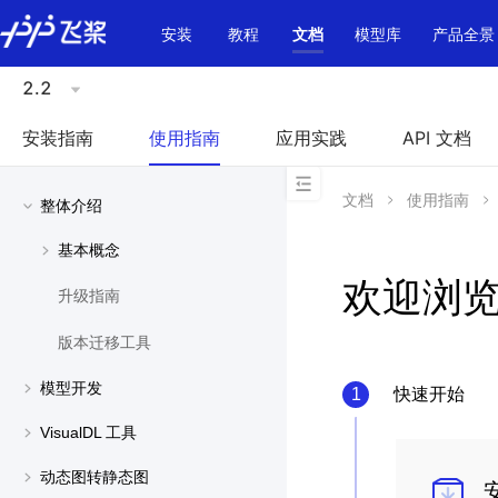
\u200E
安装
教程
文档
模型库
产品全景
2.2
安装指南
使用指南
应用实践
API 文档
文档
使用指南
整体介绍
基本概念
欢迎浏
升级指南
版本迁移工具
模型开发
1
快速开始
VisualDL 工具
动态图转静态图