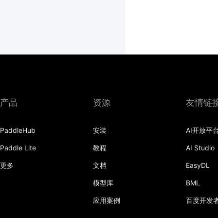
产品
资源
友情链
PaddleHub
安装
AI开放平
Paddle Lite
教程
AI Studio
更多
文档
EasyDL
模型库
BML
应用案例
百度开发