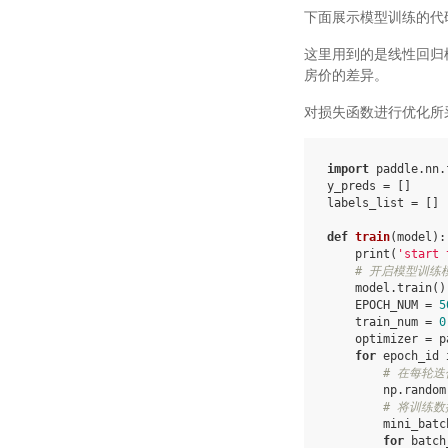
下面展示模型训练的代
这里用到的是线性回归
房价的差异。
对损失函数进行优化所
import
paddle.nn.
y_preds
=
[]
labels_list
=
[]
def
train
(
model
):
print
(
'start 
# 开启模型训练
model
.
train
()
EPOCH_NUM
=
5
train_num
=
0
optimizer
=
p
for
epoch_id
# 在每轮
np
.
random
# 将训练数
mini_batc
for
batch