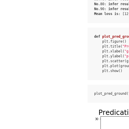
No
.80
:
infer
resu
No
.90
:
infer
resu
Mean
loss
is
:
[
12
def
plot_pred_gro
plt
.
figure
()
plt
.
title
(
"Pr
plt
.
xlabel
(
"g
plt
.
ylabel
(
"p
plt
.
scatter
(
g
plt
.
plot
(
grou
plt
.
show
()
plot_pred_ground
(