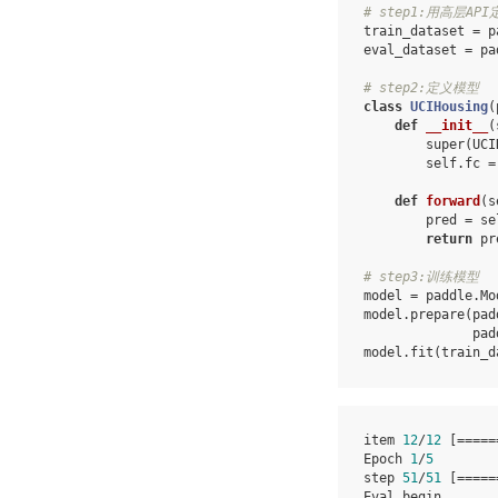
# step1:用高层
train_dataset
=
p
eval_dataset
=
pa
# step2:定义模型
class
UCIHousing
(
def
__init__
(
super
(
UCI
self
.
fc
=
def
forward
(
s
pred
=
se
return
pr
# step3:训练模型
model
=
paddle
.
Mo
model
.
prepare
(
pad
pad
model
.
fit
(
train_d
item
12
/
12
[
=====
Epoch
1
/
5
step
51
/
51
[
=====
Eval
begin
...