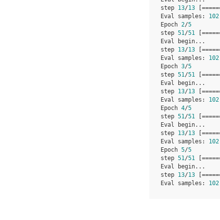
step
13
/
13
[
=====
Eval
samples
:
102
Epoch
2
/
5
step
51
/
51
[
=====
Eval
begin
...
step
13
/
13
[
=====
Eval
samples
:
102
Epoch
3
/
5
step
51
/
51
[
=====
Eval
begin
...
step
13
/
13
[
=====
Eval
samples
:
102
Epoch
4
/
5
step
51
/
51
[
=====
Eval
begin
...
step
13
/
13
[
=====
Eval
samples
:
102
Epoch
5
/
5
step
51
/
51
[
=====
Eval
begin
...
step
13
/
13
[
=====
Eval
samples
:
102