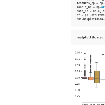
features_np
=
np
.
labels_np
=
np
.
ar
data_np
=
np
.
c_
[
f
df
=
pd
.
DataFrame
sns
.
boxplot
(
data
=
<
matplotlib
.
axes
.