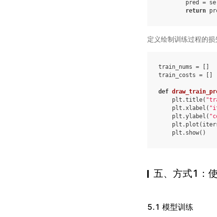
pred
=
se
return
pr
定义绘制训练过程的损
train_nums
=
[]
train_costs
=
[]
def
draw_train_pr
plt
.
title
(
"tr
plt
.
xlabel
(
"i
plt
.
ylabel
(
"c
plt
.
plot
(
iter
plt
.
show
()
五、方式1：使
5.1 模型训练