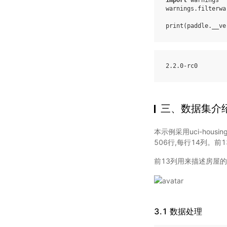
import
warnings
warnings
.
filterwa
print
(
paddle
.
__ve
2
.2
.0
-
rc0
三、数据集介
本示例采用uci-ho
506行,每行14列。
前13列用来描述房屋
3.1 数据处理