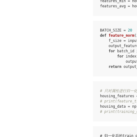
features_min
=
ho
features_avg
=
ho
BATCH_SIZE
=
20
def
feature_norm
(
f_size
=
inpu
output_featur
for
batch_id
for
index
outpu
return
output
# 只对属性进行归一
housing_features
# print(feature_t
housing_data
=
np
# print(training_
# 归一化后的train