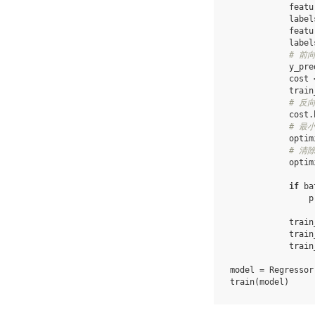
featu
label
featu
label
# 前
y_pre
cost
train
# 反
cost
.
# 最
optim
# 清
optim
if
ba
p
train
train
train
model
=
Regressor
train
(
model
)