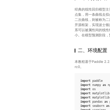
经典的线性回归模型主
点集，用一条曲线去拟
二次曲线，则被称为二
开源框架，实现波士顿房
系可以被属性间的线性
小。在模型预测阶段，
二、环境配置
本教程基于Paddle 
rc0。
import
paddle
import
numpy
as
n
import
os
import
matplotlib
import
matplotlib
import
pandas
as
import
seaborn
as