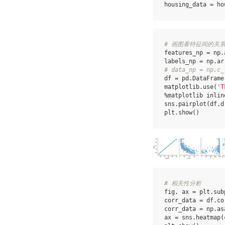
housing_data
=
ho
# 画图看特征间的关
features_np
=
np
.
labels_np
=
np
.
ar
# data_np = np.c_
df
=
pd
.
DataFrame
matplotlib
.
use
(
'T
%
matplotlib
inlin
sns
.
pairplot
(
df
.
d
plt
.
show
()
# 相关性分析
fig
,
ax
=
plt
.
sub
corr_data
=
df
.
co
corr_data
=
np
.
as
ax
=
sns
.
heatmap
(