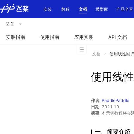
\u200E
安装
教程
文档
模型库
产品全景
2.2
安装指南
使用指南
应用实践
API 文档
文档
使用线性回
使用线性
作者:
PaddlePaddle
日期:
2021.10
摘要:
本示例教程将会
一、简要介绍