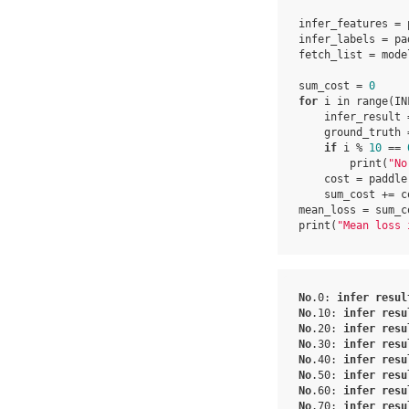
infer_features
=
infer_labels
=
pa
fetch_list
=
mode
sum_cost
=
0
for
i
in
range
(
IN
infer_result
ground_truth
if
i
%
10
==
print
(
"No
cost
=
paddle
sum_cost
+=
c
mean_loss
=
sum_c
print
(
"Mean loss 
No
.0
:
infer
resul
No
.10
:
infer
resu
No
.20
:
infer
resu
No
.30
:
infer
resu
No
.40
:
infer
resu
No
.50
:
infer
resu
No
.60
:
infer
resu
No
.70
:
infer
resu