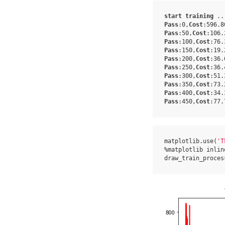
start
training
..
Pass
:
0
,
Cost
:
596.8
Pass
:
50
,
Cost
:
106.
Pass
:
100
,
Cost
:
76.
Pass
:
150
,
Cost
:
19.
Pass
:
200
,
Cost
:
36.
Pass
:
250
,
Cost
:
36.
Pass
:
300
,
Cost
:
51.
Pass
:
350
,
Cost
:
73.
Pass
:
400
,
Cost
:
34.
Pass
:
450
,
Cost
:
77.
matplotlib
.
use
(
'T
%
matplotlib
inlin
draw_train_proces