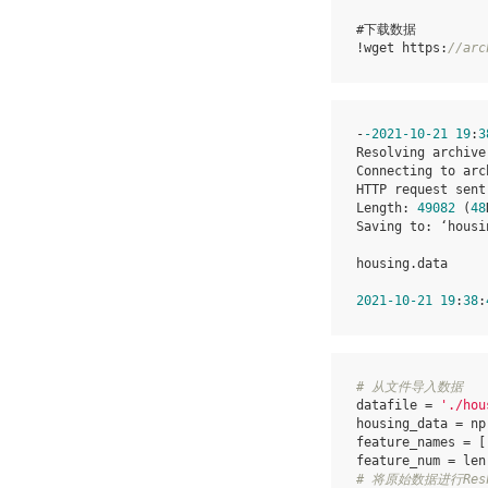
#下载数据

!wget https:
//arc
-
-2021
-10
-21
19
:
3
Resolving archive
Connecting to arc
HTTP request sent
Length: 
49082
 (
48
Saving to: ‘housi
housing.data     
2021
-10
-21
19
:
38
:
# 从文件导入数据
datafile
=
'./hou
housing_data
=
np
feature_names
=
[
feature_num
=
len
# 将原始数据进行Res