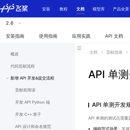
\u200E
安装
教程
文档
模型库
产品全景
2.6
安装指南
使用指南
应用实践
API 文档
文档
贡献指南
概述
代码贡献流程
API 
新增 API 开发&提交流程
贡献前阅读
开发 API Python 端
API 单测开发
开发 C++ 算子
API 单测的测试点需
API 设计和命名规范
编程范式场景
：常规