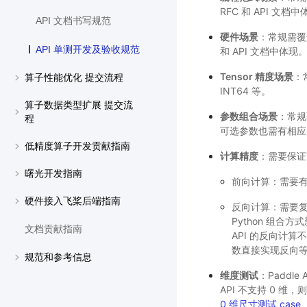
RFC 和 API 文档
API 文档书写规范
硬件场景
：常规需覆
API 单测开发及验收规范
和 API 文档中体现
Tensor 精度场景
：
算子性能优化 提交流程
INT64 等。
算子数据类型扩展 提交流
参数组合场景
：常规
程
可选参数也需有相应
低精度算子开发贡献指南
计算精度
：需要保证
曙光开发指南
前向计算：需要有
硬件接入飞桨后端指南
反向计算：需要
Python 组合
文档贡献指南
API 的反向计算
数直接实现反向
规范和参考信息
维度测试
：Paddl
API 不支持 0 
0 维尺寸测试 case