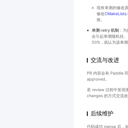
现有单测的修改原
修改
CMakeLists.
致。
单测 retry 机制
：为
会引起单测随机挂。因
50%，就认为该单测
交流与改进
PR 内容会有 Paddl
approved。
若 review 过程中发现
changes 的方式交流
后续维护
代码成功 merge 