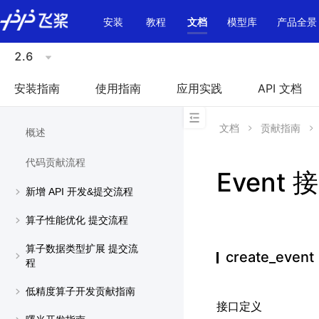
\u200E
安装
教程
文档
模型库
产品全景
2.6
安装指南
使用指南
应用实践
API 文档
文档
贡献指南
概述
代码贡献流程
Event 
新增 API 开发&提交流程
算子性能优化 提交流程
算子数据类型扩展 提交流
create_event
程
低精度算子开发贡献指南
接口定义