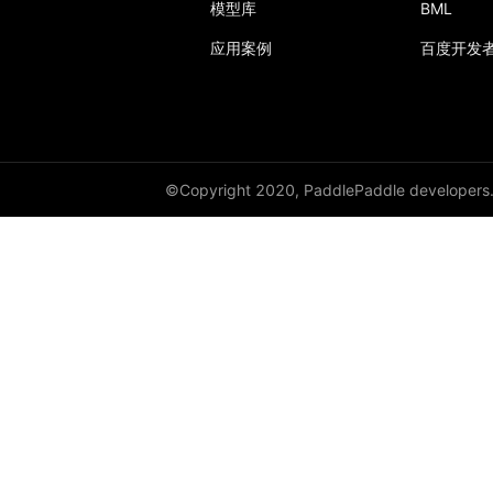
模型库
BML
应用案例
百度开发
©Copyright 2020, PaddlePaddle developers