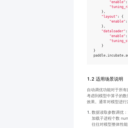
"enable"
:
"tuning_r
},
"layout"
:
{
"enable"
:
},
"dataloader"
:
"enable"
:
"tuning_s
}
}
paddle
.
incubate
.
a
1.2 适用场景说明
自动调优功能对于所有
考虑到模型中算子的数量
效果。通常对模型进行
数据读取参数调优：
加载子进程个数 num
往往对模型整体性能