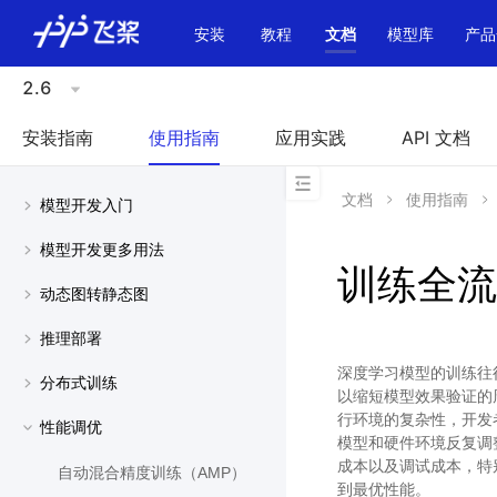
\u200E
安装
教程
文档
模型库
产品
2.6
安装指南
使用指南
应用实践
API 文档
文档
使用指南
模型开发入门
模型开发更多用法
训练全流
动态图转静态图
推理部署
深度学习模型的训练往
分布式训练
以缩短模型效果验证的
行环境的复杂性，开发
性能调优
模型和硬件环境反复调
成本以及调试成本，特别
自动混合精度训练（AMP）
到最优性能。