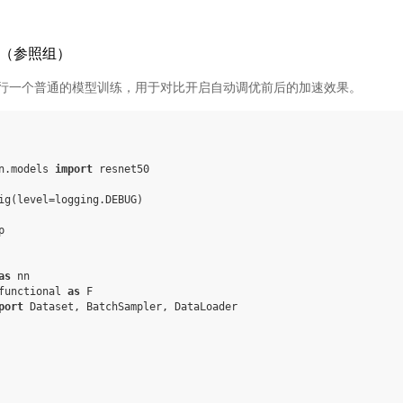
一（参照组）
行一个普通的模型训练，用于对比开启自动调优前后的加速效果。
n.models
import
resnet50
ig
(
level
=
logging
.
DEBUG
)
p
as
nn
functional
as
F
port
Dataset
,
BatchSampler
,
DataLoader