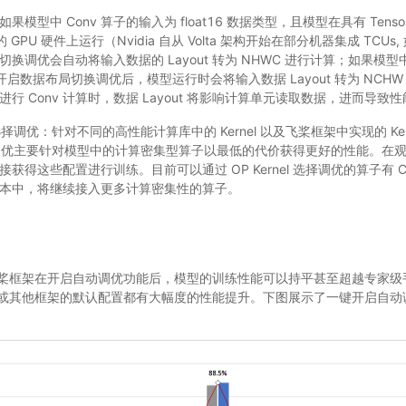
型中 Conv 算子的输入为 float16 数据类型，且模型在具有 Tensor Co
Us) 的 GPU 硬件上运行（Nvidia 自从 Volta 架构开始在部分机器集成 TCUs, 
换调优会自动将输入数据的 Layout 转为 NHWC 进行计算；如果模型中
型，开启数据布局切换调优后，模型运行时会将输入数据 Layout 转为 NCHW
行 Conv 计算时，数据 Layout 将影响计算单元读取数据，进而导致
el 选择调优：针对不同的高性能计算库中的 Kernel 以及飞桨框架中实现的 K
l 选择调优主要针对模型中的计算密集型算子以最低的代价获得更好的性能。
得这些配置进行训练。目前可以通过 OP Kernel 选择调优的算子有 Conv 
本中，将继续接入更多计算密集性的算子。
桨框架在开启自动调优功能后，模型的训练性能可以持平甚至超越专家级
或其他框架的默认配置都有大幅度的性能提升。下图展示了一键开启自动