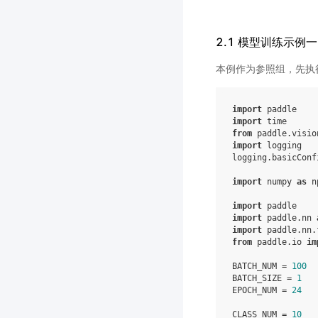
2.1 模型训练示例
本例作为参照组，先执
import
paddle
import
time
from
paddle.visio
import
logging
logging
.
basicConf
import
numpy
as
n
import
paddle
import
paddle.nn
import
paddle.nn.
from
paddle.io
im
BATCH_NUM
=
100
BATCH_SIZE
=
1
EPOCH_NUM
=
24
CLASS_NUM
=
10