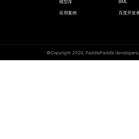
模型库
BML
应用案例
百度开发
©Copyright 2020, PaddlePaddle developers