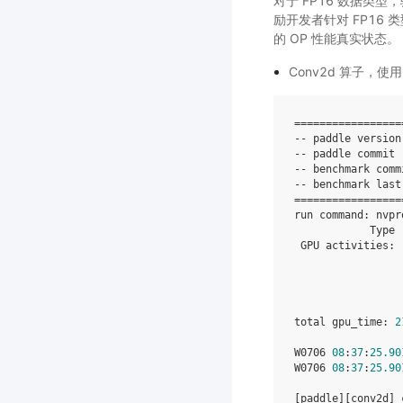
对于 FP16 数据类
励开发者针对 FP16 
的 OP 性能真实状态。
Conv2d 算子，使用
=================
--
paddle
version
--
paddle
commit
--
benchmark
comm
--
benchmark
last
=================
run
command
:
nvpr
Type
GPU
activities
:
total
gpu_time
:
2
W0706
08
:
37
:
25.90
W0706
08
:
37
:
25.90
[
paddle
][
conv2d
]