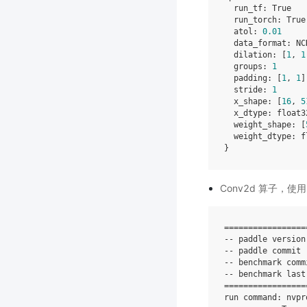
run_tf
:
True
run_torch
:
True
atol
:
0.01
data_format
:
NC
dilation
:
[
1
,
1
groups
:
1
padding
:
[
1
,
1
]
stride
:
1
x_shape
:
[
16
,
5
x_dtype
:
float3
weight_shape
:
[
weight_dtype
:
f
}
Conv2d 算子，使用
=================
--
paddle
version
--
paddle
commit
--
benchmark
comm
--
benchmark
last
=================
run
command
:
nvpr