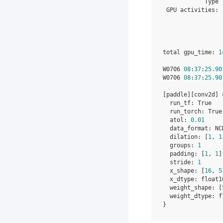
Type
GPU
activities
:
total
gpu_time
:
1
W0706
08
:
37
:
25.90
W0706
08
:
37
:
25.90
[
paddle
][
conv2d
]
run_tf
:
True
run_torch
:
True
atol
:
0.01
data_format
:
NC
dilation
:
[
1
,
1
groups
:
1
padding
:
[
1
,
1
]
stride
:
1
x_shape
:
[
16
,
5
x_dtype
:
float1
weight_shape
:
[
weight_dtype
:
f
}