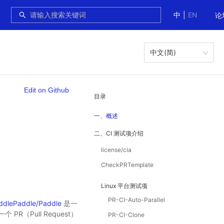
中
|
EN
论
中文(简)
Edit on Github
目录
一、概述
二、CI 测试项介绍
license/cla
CheckPRTemplate
Linux 平台测试项
PR-CI-Auto-Parallel
ddlePaddle/Paddle
是一
Pull Request）
PR-CI-Clone