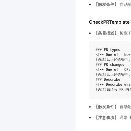
【触发条件】
自动
CheckPRTemplate
【条目描述】
检查 
### 
PR
types
<!
--
One
of
[ New
(必填)从上述选项中
### 
PR
changes
<!
--
One
of
[ OPs
(必填)从上述选项中
### 
Describe
<!
--
Describe
wha
(必填)请填写 
PR
【触发条件】
自动
【注意事项】
通常 