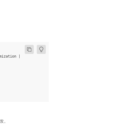
mization | Breaking changes | Others ]
--
>

触发。