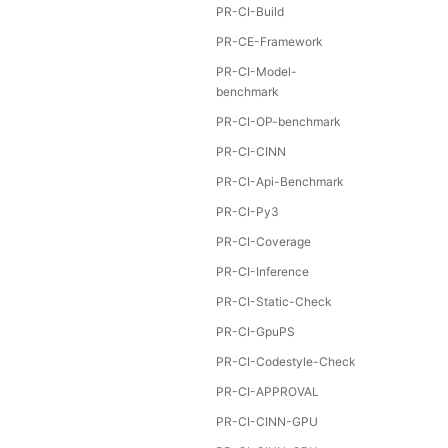
PR-CI-Build
PR-CE-Framework
PR-CI-Model-
benchmark
PR-CI-OP-benchmark
PR-CI-CINN
PR-CI-Api-Benchmark
PR-CI-Py3
PR-CI-Coverage
PR-CI-Inference
PR-CI-Static-Check
PR-CI-GpuPS
PR-CI-Codestyle-Check
PR-CI-APPROVAL
PR-CI-CINN-GPU