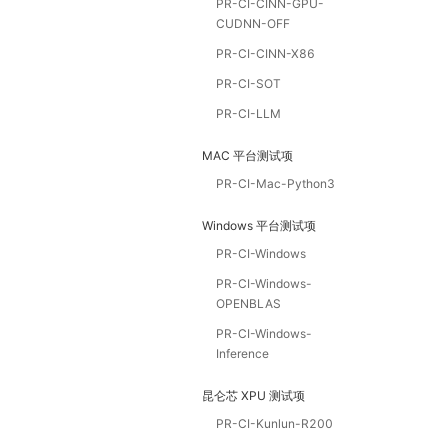
PR-CI-CINN-GPU-
CUDNN-OFF
PR-CI-CINN-X86
PR-CI-SOT
PR-CI-LLM
MAC 平台测试项
PR-CI-Mac-Python3
Windows 平台测试项
PR-CI-Windows
PR-CI-Windows-
OPENBLAS
PR-CI-Windows-
Inference
昆仑芯 XPU 测试项
PR-CI-Kunlun-R200