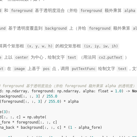
和
基于透明度混合（并给
额外乘算
d
foreground
foreground
alpha
基于透明度覆盖到
上（并给
额外乘算
und
background
foreground
a
计算两个矩形框
的相交矩形框
(x,
y,
w,
h)
(ix,
iy,
iw,
ih)
上以
为中心，绘制文字
（用法同
）
e
center
text
cv2.putText
: 在
上基于
点，调用
绘制文字
，
xt
image
pos
putTextFunc
text
d 和 foreground 基于透明度混合（并给 foreground 额外乘算 alpha 的透明度
d
:
np
.
ndarray
,
foreground
:
np
.
ndarray
,
alpha
:
float
=
1.0
)
->
No
background
[:,
:,
3
]
/
255.0
(
foreground
[:,
:,
3
]
/
255.0
)
*
alpha
e
(
3
):
d
[:,
:,
c
]
=
np
.
ubyte
(
_fore
*
foreground
[:,
:,
c
]
ha_back
*
background
[:,
:,
c
]
*
(
1
-
alpha_fore
)