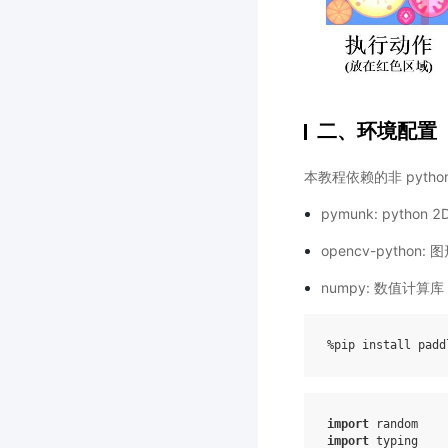
二、环境配置
本教程依赖的非 pyth
pymunk: pyt
opencv-pytho
numpy: 数值计
%
pip
install
padd
import
random
import
typing