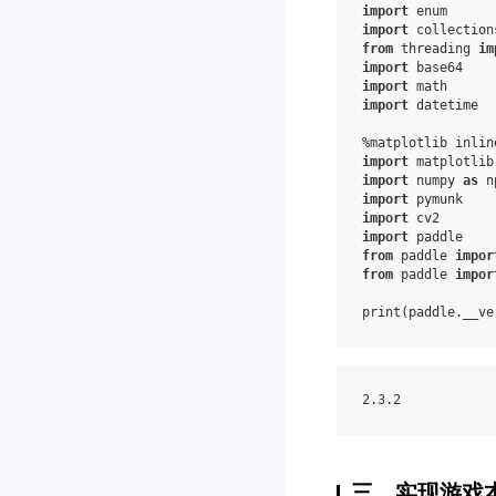
import
enum
import
collection
from
threading
im
import
base64
import
math
import
datetime
%
matplotlib
inlin
import
matplotlib
import
numpy
as
n
import
pymunk
import
cv2
import
paddle
from
paddle
impor
from
paddle
impor
print
(
paddle
.
__ve
2
.3
.2
三、实现游戏