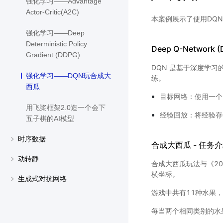
强化学习——Advantage
Actor-Critic(A2C)
本案例展示了使用DQ
强化学习——Deep
Deterministic Policy
Deep Q-Network 
Gradient (DDPG)
DQN 是基于深度学
强化学习——DQN玩合成大
练。
西瓜
目标网络：使用一个
用飞桨框架2.0造一个会下
经验回放：将经验存
五子棋的AI模型
时序数据
合成大西瓜 - 任务
动转静
合成大西瓜玩法与《2
横坐标。
生成式对抗网络
游戏中共有11种水果
每当两个相同类别的水