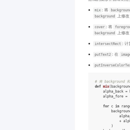
: 将
mix
backgroun
上修改
background
: 将
cover
foregro
上修改
background
: 
intersectRect
: 在
putText2
imag
putInverseColorTe
# 将 backgroun
def
mix
(
backgroun
alpha_back
=
alpha_fore
=
for
c
in
rang
backgroun
alpha
+
alp
)