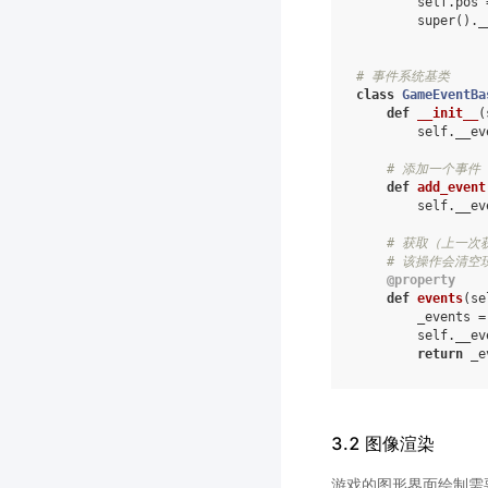
self
.
pos
super
()
.
_
# 事件系统基类
class
GameEventBa
def
__init__
(
self
.
__ev
# 添加一个事件
def
add_event
self
.
__ev
# 获取（上一次
# 该操作会清空
@property
def
events
(
se
_events
=
self
.
__ev
return
_e
3.2 图像渲染
游戏的图形界面绘制需