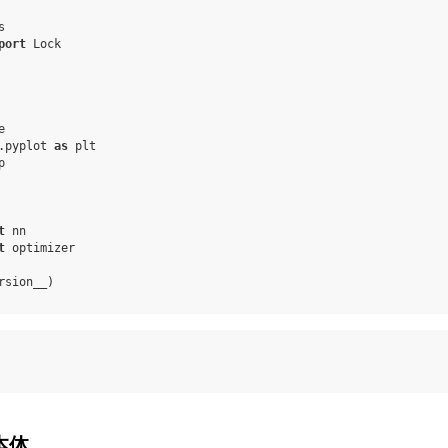
s
port
Lock
e
.pyplot
as
plt
p
t
nn
t
optimizer
rsion__
)
本体