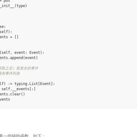
=
pos
_init__
(
type
)
se
:
self
):
ents
=
[]
(
self
,
event
:
Event
):
ents
.
append
(
event
)
获取之后）新发生的事件
现有事件列表
lf
)
->
typing
.
List
[
Event
]:
self
.
__events
[:]
ents
.
clear
()
vents
要一些辅助函数，如下：