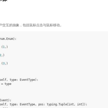
户交互的抽象，包括鼠标点击与鼠标移动。
num
.
Enum
):
(
1
,)
2
,)
(
3
,)
self
,
type
:
EventType
):
=
type
Event
):
self
,
type
:
EventType
,
pos
:
typing
.
Tuple
[
int
,
int
]
):