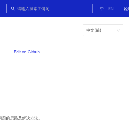
中
|
EN
论
中文(简)
Edit on Github
定位问题的思路及解决方法。