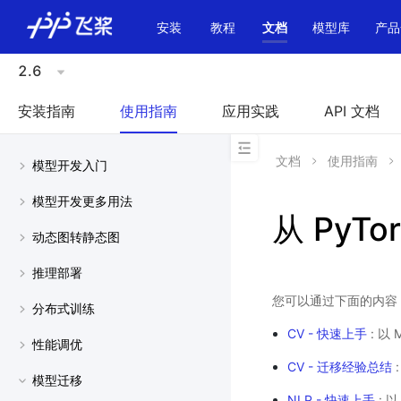
\u200E
安装
教程
文档
模型库
产品
2.6
安装指南
使用指南
应用实践
API 文档
文档
使用指南
模型开发入门
模型开发更多用法
从 PyT
动态图转静态图
推理部署
您可以通过下面的内容，如
分布式训练
CV - 快速上手
: 以
性能调优
CV - 迁移经验总结
模型迁移
NLP - 快速上手
: 