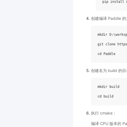
pip
install
创建编译 Paddle
mkdir
D
:
\
works
git
clone
http
cd
Paddle
创建名为 build 
mkdir
build
cd
build
执行 cmake：
编译 CPU 版本的 Pa