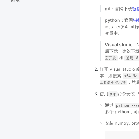
附录
git
：官网下载
链
python
：官网
链
installer(64
变量中。
Visual studio
：
后下载，建议下载
和
面开发
通用
W
打开 Visual st
本，则搜索
x64
Na
，然
工具命令提示符
使用
命令安装 P
pip
通过
python
--v
多个 python
安装 numpy, proto