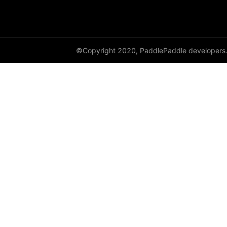
©Copyright 2020, PaddlePaddle developers