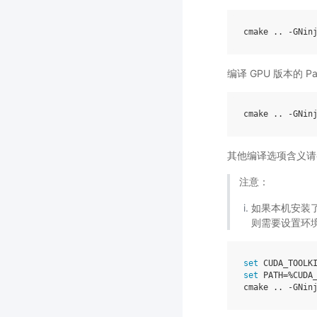
cmake
..
-
GNin
编译 GPU 版本的 Pa
cmake
..
-
GNin
其他编译选项含义请
注意：
如果本机安装了
则需要设置环境
set
CUDA_TOOLK
set
PATH
=%
CUDA
cmake
..
-
GNin