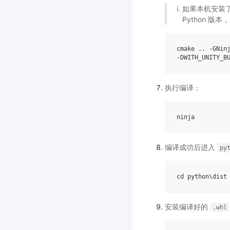
如果本机安装了多
Python 版
cmake
..
-
GNin
-
DWITH_UNITY_B
执行编译：
ninja
编译成功后进入
py
cd
python
\
dist
安装编译好的
.whl