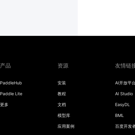
产品
资源
友情链
PaddleHub
安装
AI开放平
Paddle Lite
教程
AI Studio
更多
文档
EasyDL
模型库
BML
应用案例
百度开发