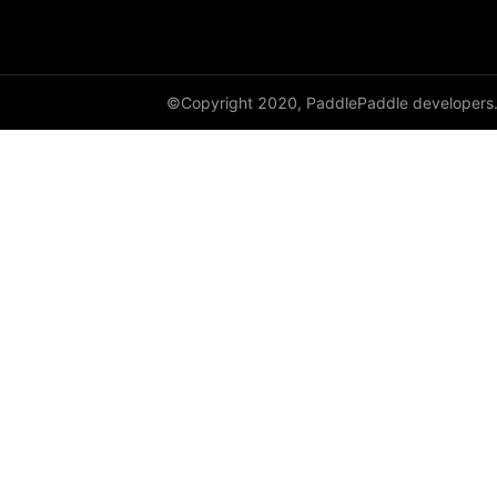
©Copyright 2020, PaddlePaddle developers