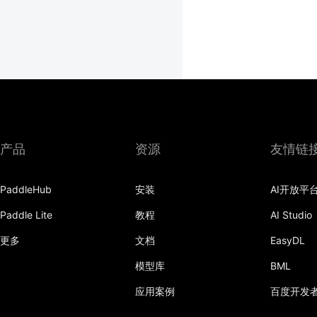
产品
资源
友情链
PaddleHub
安装
AI开放平
Paddle Lite
教程
AI Studio
更多
文档
EasyDL
模型库
BML
应用案例
百度开发