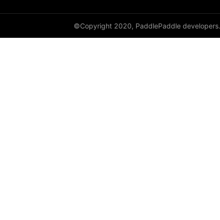
©Copyright 2020, PaddlePaddle developers