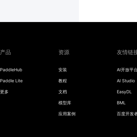
产品
资源
友情链
PaddleHub
安装
AI开放平
Paddle Lite
教程
AI Studio
更多
文档
EasyDL
模型库
BML
应用案例
百度开发