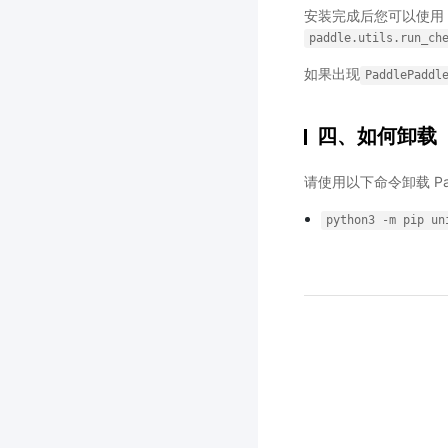
安装完成后您可以使用
paddle.utils.run_ch
如果出现
PaddlePaddl
四、如何卸载
请使用以下命令卸载 Padd
python3
-m
pip
un