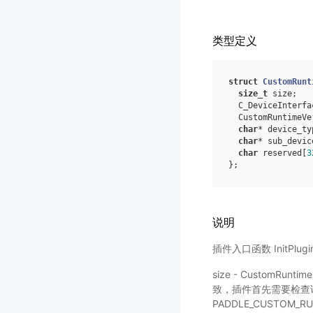
类型定义
struct
CustomRunt
size_t
size
;
C_DeviceInterfa
CustomRuntimeVe
char
*
device_ty
char
*
sub_devic
char
reserved
[
3
};
说明
插件入口函数 InitPlu
size - CustomRu
致，插件首先需要检查
PADDLE_CUSTOM_R