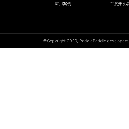
应用案例
百度开发
©Copyright 2020, PaddlePaddle developers