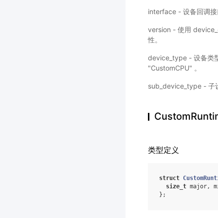
interface - 
version - 使用 d
性。
device_type 
"CustomCPU" 。
sub_device_typ
CustomRunti
类型定义
struct
CustomRunt
size_t
major
,
m
};