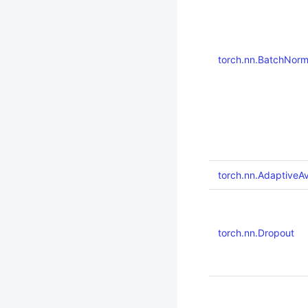
torch.nn.BatchNor
torch.nn.AdaptiveA
torch.nn.Dropout