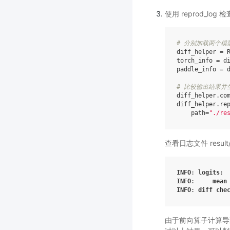
使用 reprod_lo
# 分别加载两个模
diff_helper
=
torch_info
=
d
paddle_info
=
# 比较输出结果并
diff_helper
.
co
diff_helper
.
re
path
=
"./re
查看日志文件 result/lo
INFO
:
logits
:
INFO
:
mean
INFO
:
diff
che
由于前向算子计算导致