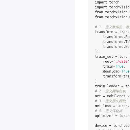
import
torch
import
torchvisio
from
torchvision
from
torchvision.
# 1. 定义数据集、数
transform
=
trans
transforms
.
Re
transforms
.
To
transforms
.
No
])
train_set
=
torch
root
=
'./data'
train
=
True
,
download
=
True
transform
=
tra
)
train_loader
=
to
# 2. 定义网络结构
net
=
mobilenet_v
# 3. 定义损失函数
net_loss
=
torch
.
# 4. 定义优化器
optimizer
=
torch
device
=
torch
.
de