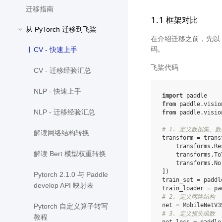
迁移指南
1.1 框架对比
从 PyTorch 迁移到飞桨
在介绍迁移之前，先以 Mo
码。
CV - 快速上手
飞桨代码
CV - 迁移经验汇总
NLP - 快速上手
import
paddle
from
paddle.visio
NLP - 迁移经验汇总
from
paddle.visio
# 1. 定义数据集、数
解读网络结构转换
transform
=
trans
transforms
.
Re
解读 Bert 模型权重转换
transforms
.
To
transforms
.
No
])
Pytorch 2.1.0 与 Paddle
train_set
=
paddl
develop API 映射表
train_loader
=
pa
# 2. 定义网络结构
net
=
MobileNetV3
Pytorch 自定义算子转写
# 3. 定义损失函数
教程