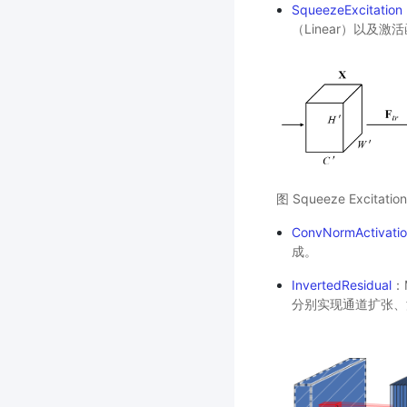
SqueezeExcitation
（Linear）以及激
图 Squeeze Excitati
ConvNormActivati
成。
InvertedResidual
：
分别实现通道扩张、