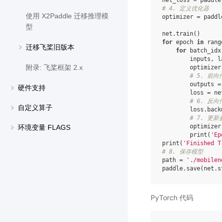
net_loss
=
paddle
# 4. 定义优化器
使用 X2Paddle 迁移推理模
optimizer
=
paddl
型
net
.
train
()
for
epoch
in
rang
迁移飞桨旧版本
for
batch_idx
inputs
,
l
附录: 飞桨框架 2.x
optimizer
# 5. 前
outputs
=
硬件支持
loss
=
ne
# 6. 反向
自定义算子
loss
.
back
# 7. 更新
optimizer
环境变量 FLAGS
print
(
'Ep
print
(
'Finished T
# 8. 保存模型
path
=
'./mobilen
paddle
.
save
(
net
.
s
PyTorch 代码