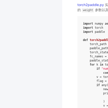
torch2paddle.py
实
的
参数以
weight
import
numpy
a
import
torch
import
paddle
def
torch2padd
torch_path
paddle_pat
torch_stat
fc_names
=
paddle_sta
for
k
in
t
if
"nu
co
v
=
to
flag
=
if
any
ne
pr
)
v