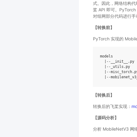
式。因此，网络结构代码转
桨 API 即可。PyTor
对组网部分代码进行手
【转换前】
PyTorch 实现的 Mob
models
|--
__init__
.
py
|--
_utils
.
py
|--
misc_torch
.
p
|--
mobilenet_v3
【转换后】
转换后的飞桨实现：
mo
【源码分析】
分析 MobileNet