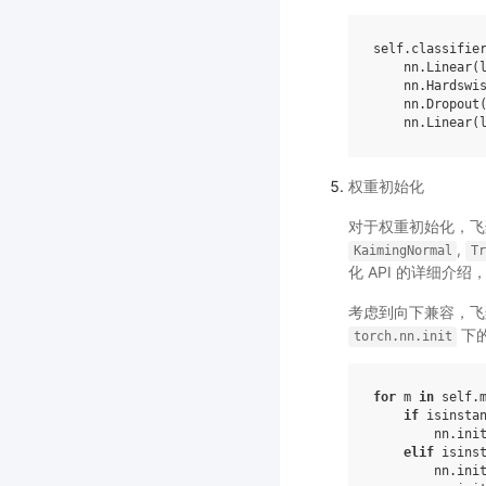
self
.
classifie
nn
.
Linear
(
nn
.
Hardswi
nn
.
Dropout
nn
.
Linear
(
权重初始化
对于权重初始化，
,
KaimingNormal
T
化 API 的详细介绍
考虑到向下兼容，飞桨的
下
torch.nn.init
for
m
in
self
.
if
isinsta
nn
.
ini
elif
isins
nn
.
ini