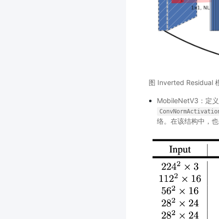
图 Inverted Residual
MobileNetV
ConvNormActivatio
络。在该结构中，也使