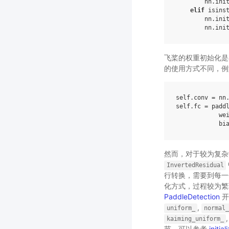
nn
.
ini
elif
isins
nn
.
ini
nn
.
ini
飞桨的权重初始化是在定义模
的使用方式不同，例
self
.
conv
=
nn
self
.
fc
=
padd
we
bi
然而，对于较为复杂的网
InvertedResidual
行转换，需要到每一
化方式，过程较为繁琐
PaddleDetection
开
,
uniform_
normal
kaiming_uniform_
节，可以参考
initial