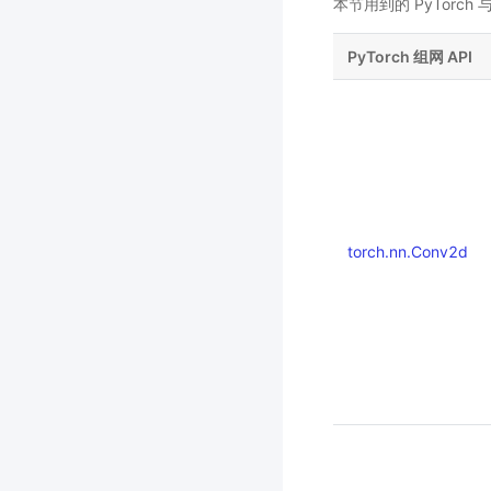
本节用到的 PyTorch
PyTorch 组网 API
torch.nn.Conv2d