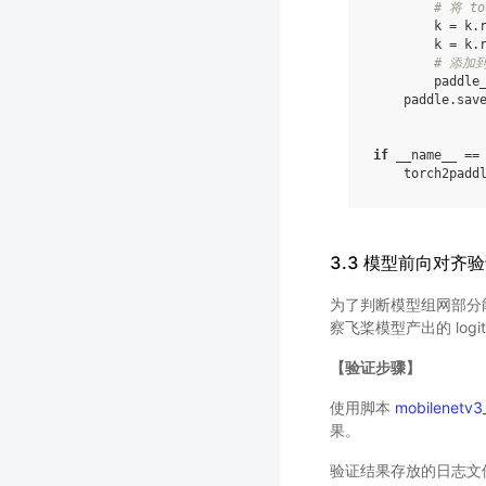
# 将 t
k
=
k
.
k
=
k
.
# 添加
paddle
paddle
.
sav
if
__name__
==
torch2padd
3.3 模型前向对齐
为了判断模型组网部分
察飞桨模型产出的 logit
【验证步骤】
使用脚本
mobilenetv3
果。
验证结果存放的日志文