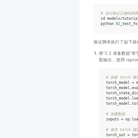
# 运行验证正确性的
cd
 models/tutoria
python 
01
验证脚本执行了如下操
将“2.2 准备数据”章节生
取输出，使用 repro
# 加载 torch 
torch_model
=
torch_model
.
ev
torch_state_di
torch_model
.
lo
torch_model
.
to
# 加载数据
inputs
=
np
.
lo
# 保存 torch
torch_out
=
to