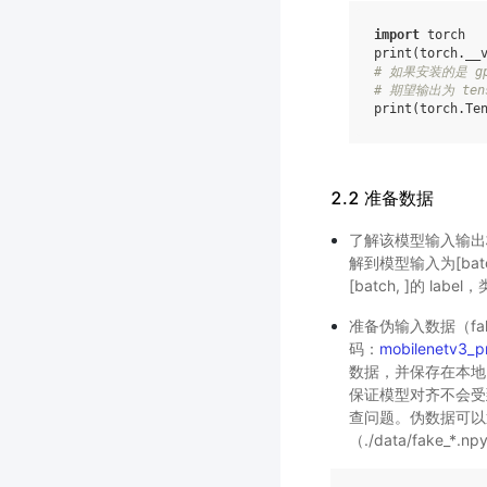
import
torch
print
(
torch
.
__
# 如果安装的是 g
# 期望输出为 tenso
print
(
torch
.
Te
2.2 准备数据
了解该模型输入输出格
解到模型输入为[batch_s
[batch, ]的 label
准备伪输入数据（fak
码：
mobilenetv3_pr
数据，并保存在本地
保证模型对齐不会受
查问题。伪数据可以
（./data/fake_*.n