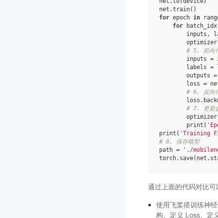
net
.
to
(
device
)
net
.
train
()
for
epoch
in
rang
for
batch_idx
inputs
,
l
optimizer
# 5. 前
inputs
=
labels
=
outputs
=
loss
=
ne
# 6. 反向
loss
.
back
# 7. 更新
optimizer
print
(
'Ep
print
(
'Training F
# 8. 保存模型
path
=
'./mobilen
torch
.
save
(
net
.
st
通过上面的代码对比可
使用飞桨搭训练神经网
构、定义 Loss、