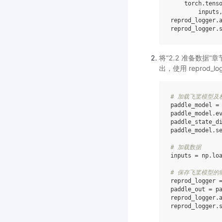
torch
.
tens
inputs
reprod_logger
.
reprod_logger
.
将“2.2 准备数据”章节
出，使用 reprod_l
# 加载飞桨模型及
paddle_model
=
paddle_model
.
e
paddle_state_d
paddle_model
.
s
# 加载数据
inputs
=
np
.
lo
# 保存飞桨模型的
reprod_logger
paddle_out
=
p
reprod_logger
.
reprod_logger
.