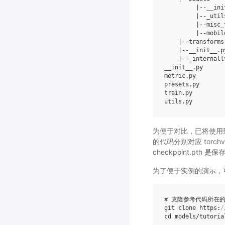
|--
__ini
|--
_util
|--
misc_
|--
mobil
|--
transforms
|--
__init__
.
p
|--
_internall
__init__
.
py
metric
.
py
presets
.
py
train
.
py
utils
.
py
为便于对比，已将使用到的 
的代码分别对应 torchvision
checkpoint.pt
为了便于实例的演示，
# 克隆参考代码所在的
git clone https:
/
cd