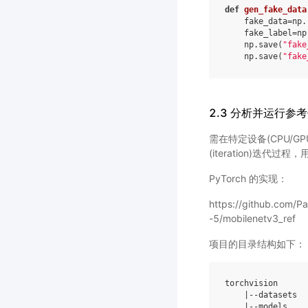
def
gen_fake_data
fake_data
=
np
.
fake_label
=
np
np
.
save
(
"fake
np
.
save
(
"fake
2.3 分析并运行参
需在特定设备(CPU/G
(iteration)迭
PyTorch 的实现：
https://github.com/P
-5/mobilenetv3_ref
项目的目录结构如下：
torchvision
|--
datasets
|--
models