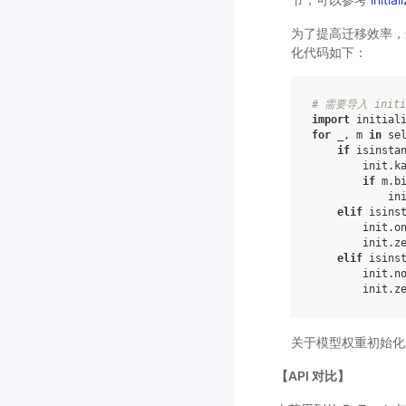
为了提高迁移效率，这里
化代码如下：
# 需要导入 initia
import
initial
for
_
,
m
in
se
if
isinsta
init
.
k
if
m
.
b
in
elif
isins
init
.
o
init
.
z
elif
isins
init
.
n
init
.
z
关于模型权重初始化
【API 对比】