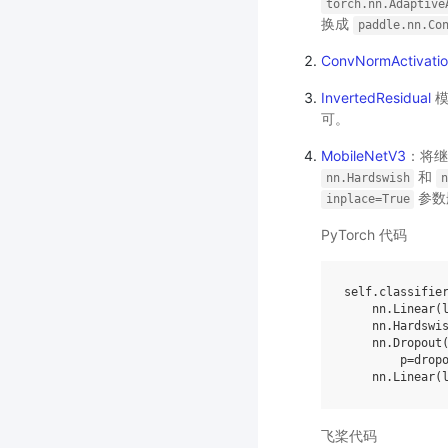
torch.nn.Adaptive
换成
paddle.nn.Co
ConvNormActivati
InvertedResidual
模
可。
MobileNetV3
：将
和
nn.Hardswish
参数
inplace=True
PyTorch 代码
self
.
classifie
nn
.
Linear
(
nn
.
Hardswi
nn
.
Dropout
p
=
drop
nn
.
Linear
(
飞桨代码