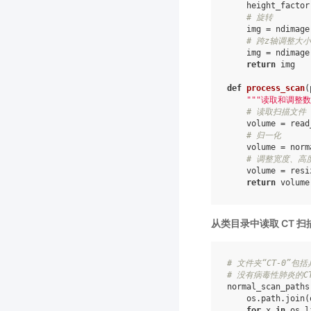
height_factor
# 旋转
img
=
ndimage
# 跨z轴调整大小
img
=
ndimage
return
img
def
process_scan
(
"""读取和调整数
# 读取扫描文件
volume
=
read
# 归一化
volume
=
norm
# 调整宽度、高
volume
=
resi
return
volume
从类目录中读取 CT 
# 文件夹“CT-0”包
# 没有病毒性肺炎的C
normal_scan_paths
os
.
path
.
join
(
for
x
in
os
.
l