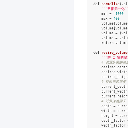
def
normalize
(
vol
"""数据归一化""
min
=
-
1000
max
=
400
volume
[
volume
volume
[
volume
volume
=
(
vol
volume
=
volu
return
volume
def
resize_volume
"""跨 z 轴调整
# 设置所需的深
desired_depth
desired_width
desired_heigh
# 获取当前深度
current_depth
current_width
current_heigh
# 计算深度因子
depth
=
curre
width
=
curre
height
=
curr
depth_factor
width_factor