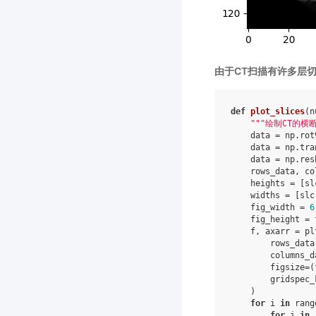
由于CT扫描有许多层
def
plot_slices
(
n
"""绘制CT的横断
data
=
np
.
rot
data
=
np
.
tra
data
=
np
.
res
rows_data
,
co
heights
=
[
sl
widths
=
[
slc
fig_width
=
6
fig_height
=
f
,
axarr
=
pl
rows_data
columns_d
figsize
=
(
gridspec_
)
for
i
in
rang
for
j
in