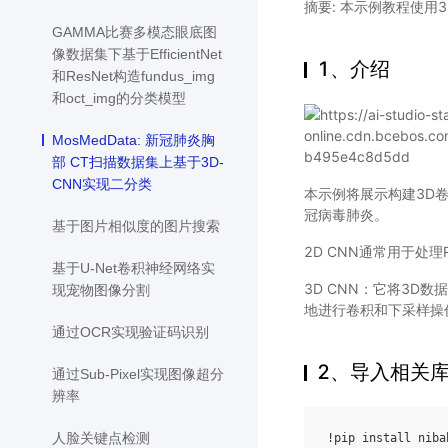
摘要: 本示例教程使用3
GAMMA比赛多模态眼底图
像数据集下基于EfficientNet
1、介绍
和ResNet构造fundus_img
和oct_img的分类模型
MosMedData: 新冠肺炎胸
部 CT扫描数据集上基于3D-
CNN实现二分类
本示例将展示构建3D卷
冠病毒肺炎。
基于图片相似度的图片搜索
2D CNN通常用于处理
基于U-Net卷积神经网络实
3D CNN：它将3D
现宠物图像分割
地进行卷积和下采样操
通过OCR实现验证码识别
2、导入相关
通过Sub-Pixel实现图像超分
辨率
人脸关键点检测
!pip install nibab