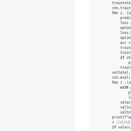
traintota
cnn
.
train
for
i
,
(
i
predi
loss
optim
loss
.
optim
acc
=
train
train
if
i
%
p
train
valtotal
,
cnn
.
eval
(
for
i
,(
i
with
p
l
valac
vallo
valto
print
(
f
"e
# 只保存
if
valacc