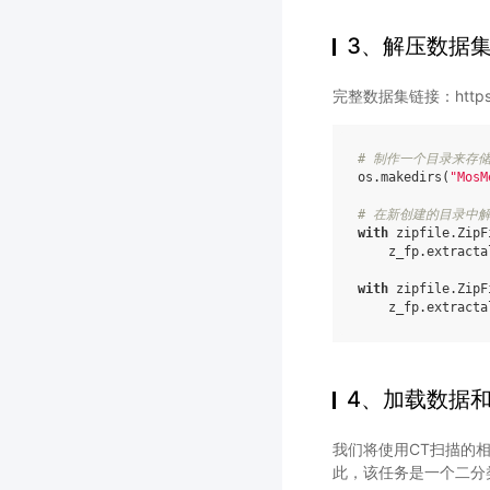
3、解压数据
完整数据集链接：https://w
# 制作一个目录来存
os
.
makedirs
(
"MosM
# 在新创建的目录中
with
zipfile
.
ZipF
z_fp
.
extracta
with
zipfile
.
ZipF
z_fp
.
extracta
4、加载数据
我们将使用CT扫描的
此，该任务是一个二分