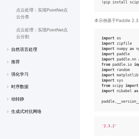
点云处理：实现PointNet点
云分类
本示例基于Paddle 
点云处理：实现PointNet点
云分割
import
os
import
zipfile
import
numpy
as
n
自然语言处理
import
paddle
import
paddle.nn
推荐
from
paddle.io
im
import
random
强化学习
import
matplotlib
import
sys
from
scipy
import
时序数据
import
nibabel
as
动转静
paddle
.
__version_
生成式对抗网络
'2.3.2'