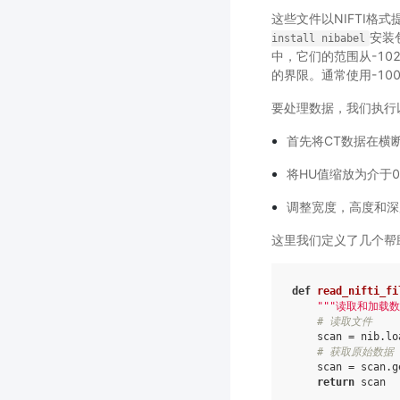
这些文件以NIFTI格式
安装
install
nibabel
中，它们的范围从-10
的界限。通常使用-10
要处理数据，我们执行
首先将CT数据在横
将HU值缩放为介于
调整宽度，高度和深
这里我们定义了几个帮
def
read_nifti_fi
"""读取和加载数
# 读取文件
scan
=
nib
.
lo
# 获取原始数据
scan
=
scan
.
g
return
scan