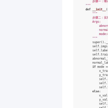
        步骤一：继承
    """
def
__init__
(
"""
        步骤二：
        Args:
            abno
            norm
            mode
        """
super
()
.
_
self
.
imgs
self
.
labe
self
.
trai
abnormal_
normal_la
if
mode
=
x_tra
y_tra
self
.
self
.
self
.
else
:
x_val
y_val
self
.
self
.