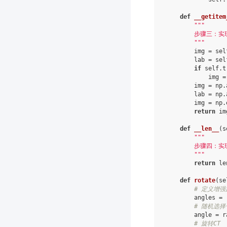
def
__getitem
"""
        步骤三
        """
img
=
sel
lab
=
sel
if
self
.
t
img
=
img
=
np
.
lab
=
np
.
img
=
np
.
return
im
def
__len__
(
s
"""
        步骤四：
        """
return
le
def
rotate
(
se
# 定义增
angles
=
# 随机选
angle
=
r
# 旋转CT