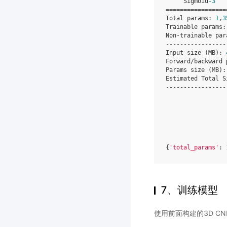
Sigmoid
-
3
=================
Total
params
:
1
,
3
Trainable
params
:
Non
-
trainable
par
-----------------
Input
size
(
MB
):
Forward
/
backward
Params
size
(
MB
):
Estimated
Total
S
-----------------
{
'total_params'
:
7、训练模型
使用前面构建的3D C