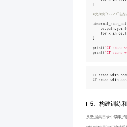
]
#文件夹“CT-23”包
abnormal_scan_pat
os
.
path
.
join
(
for
x
in
os
.
l
]
print
(
"CT scans w
print
(
"CT scans w
CT
scans
with
nor
CT
scans
with
abn
5、构建训练
从数据集目录中读取扫