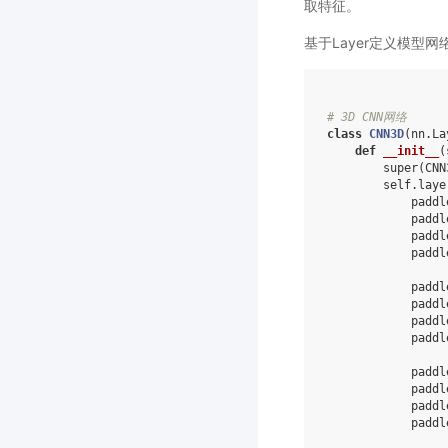
取特征。
基于Layer定义模型
# 3D CNN网络
class
CNN3D
(
nn
.
La
def
__init__
(
super
(
CNN
self
.
laye
paddl
paddl
paddl
paddl
paddl
paddl
paddl
paddl
paddl
paddl
paddl
paddl