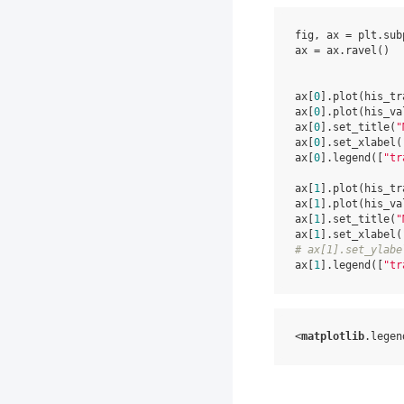
fig
,
ax
=
plt
.
sub
ax
=
ax
.
ravel
()
ax
[
0
]
.
plot
(
his_tr
ax
[
0
]
.
plot
(
his_va
ax
[
0
]
.
set_title
(
"
ax
[
0
]
.
set_xlabel
(
ax
[
0
]
.
legend
([
"tr
ax
[
1
]
.
plot
(
his_tr
ax
[
1
]
.
plot
(
his_va
ax
[
1
]
.
set_title
(
"
ax
[
1
]
.
set_xlabel
(
# ax[1].set_ylabe
ax
[
1
]
.
legend
([
"tr
<
matplotlib
.
legen