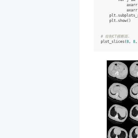
axarr
axarr
plt
.
subplots_
plt
.
show
()
# 绘制CT横断面.
plot_slices
(
8
,
8
,