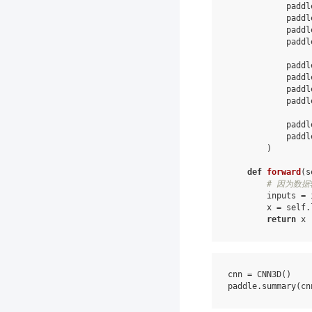
paddl
paddl
paddl
paddl
paddl
paddl
paddl
paddl
paddl
paddl
)
def
forward
(
s
# 因为数
inputs
=
x
=
self
.
return
x
cnn
=
CNN3D
()
paddle
.
summary
(
cn