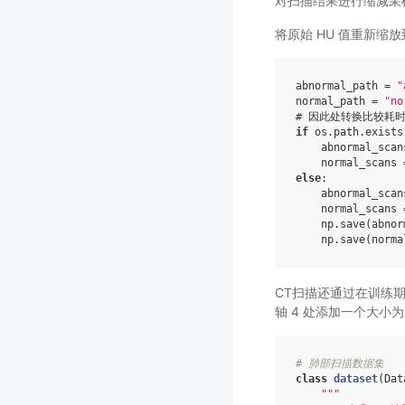
对扫描结果进行缩减采样，
将原始 HU 值重新缩
abnormal_path
=
"
normal_path
=
"no
# 因此处转换比较耗
if
os
.
path
.
exists
abnormal_scan
normal_scans
else
:
abnormal_scan
normal_scans
np
.
save
(
abnor
np
.
save
(
norma
CT扫描还通过在训练期
轴 4 处添加一个大小为
# 肺部扫描数据集
class
dataset
(
Dat
"""