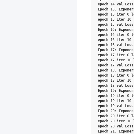
epoch
14
val
Loss
Epoch
15
:
Exponen
epoch
15
iter
0
l
epoch
15
iter
10
epoch
15
val
Loss
Epoch
16
:
Exponen
epoch
16
iter
0
l
epoch
16
iter
10
epoch
16
val
Loss
Epoch
17
:
Exponen
epoch
17
iter
0
l
epoch
17
iter
10
epoch
17
val
Loss
Epoch
18
:
Exponen
epoch
18
iter
0
l
epoch
18
iter
10
epoch
18
val
Loss
Epoch
19
:
Exponen
epoch
19
iter
0
l
epoch
19
iter
10
epoch
19
val
Loss
Epoch
20
:
Exponen
epoch
20
iter
0
l
epoch
20
iter
10
epoch
20
val
Loss
Epoch
21
:
Exponen