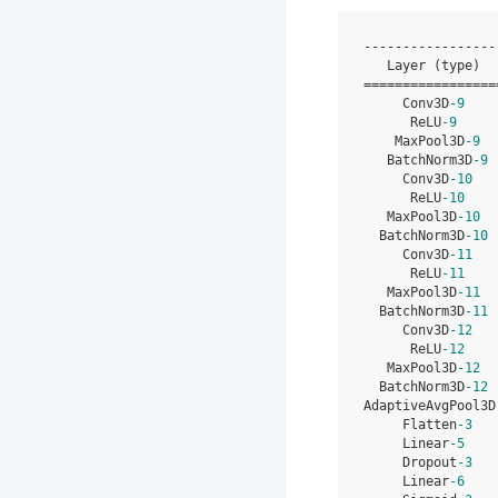
-----------------
Layer
(
type
)
=================
Conv3D
-
9
ReLU
-
9
MaxPool3D
-
9
BatchNorm3D
-
9
Conv3D
-
10
ReLU
-
10
MaxPool3D
-
10
BatchNorm3D
-
10
Conv3D
-
11
ReLU
-
11
MaxPool3D
-
11
BatchNorm3D
-
11
Conv3D
-
12
ReLU
-
12
MaxPool3D
-
12
BatchNorm3D
-
12
AdaptiveAvgPool3D
Flatten
-
3
Linear
-
5
Dropout
-
3
Linear
-
6