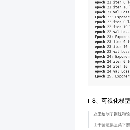
epoch
21
iter
0
l
epoch
21
iter
10
epoch
21
val
Loss
Epoch
22
:
Exponen
epoch
22
iter
0
l
epoch
22
iter
10
epoch
22
val
Loss
Epoch
23
:
Exponen
epoch
23
iter
0
l
epoch
23
iter
10
epoch
23
val
Loss
Epoch
24
:
Exponen
epoch
24
iter
0
l
epoch
24
iter
10
epoch
24
val
Loss
Epoch
25
:
Exponen
8、可视化模
这里绘制了训练和验
由于验证集是类平衡