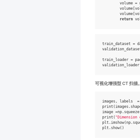
volume
=
volume
[
vo
volume
[
vo
return
vo
train_dataset
=
d
validation_datase
train_loader
=
pa
validation_loader
可视化增强型 CT 扫描
images
,
labels
=
print
(
images
.
shap
image
=
np
.
squeeze
print
(
"Dimension 
plt
.
imshow
(
np
.
squ
plt
.
show
()