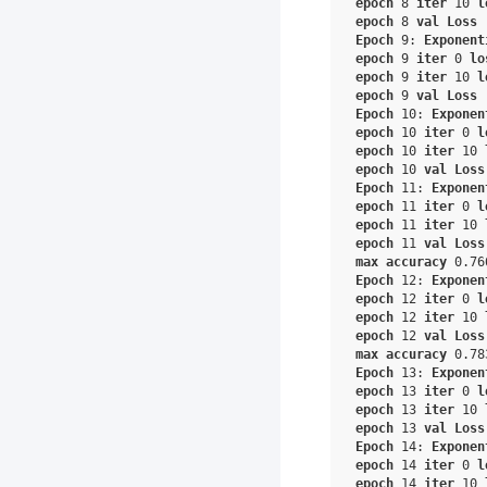
epoch
8
iter
10
l
epoch
8
val
Loss
Epoch
9
:
Exponent
epoch
9
iter
0
lo
epoch
9
iter
10
l
epoch
9
val
Loss
Epoch
10
:
Exponen
epoch
10
iter
0
l
epoch
10
iter
10
epoch
10
val
Loss
Epoch
11
:
Exponen
epoch
11
iter
0
l
epoch
11
iter
10
epoch
11
val
Loss
max
accuracy
0
.76
Epoch
12
:
Exponen
epoch
12
iter
0
l
epoch
12
iter
10
epoch
12
val
Loss
max
accuracy
0
.78
Epoch
13
:
Exponen
epoch
13
iter
0
l
epoch
13
iter
10
epoch
13
val
Loss
Epoch
14
:
Exponen
epoch
14
iter
0
l
epoch
14
iter
10