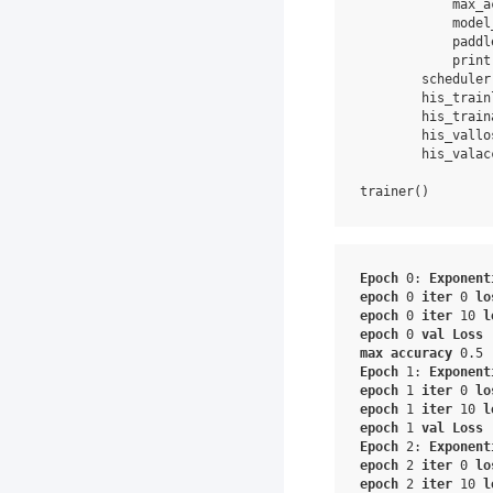
max_a
model
paddl
print
scheduler
his_train
his_train
his_vallo
his_valac
trainer
()
Epoch
0
:
Exponent
epoch
0
iter
0
lo
epoch
0
iter
10
l
epoch
0
val
Loss
max
accuracy
0
.5
Epoch
1
:
Exponent
epoch
1
iter
0
lo
epoch
1
iter
10
l
epoch
1
val
Loss
Epoch
2
:
Exponent
epoch
2
iter
0
lo
epoch
2
iter
10
l